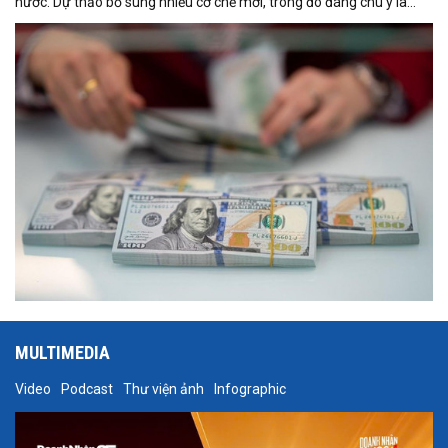
nước. Dự thảo bổ sung nhiều cơ chế mới, trong đó đáng chú ý là
việc đưa Quyền rút vốn đặc biệt (SDR) của Quỹ Tiền tệ Quốc tế
(IMF) vào nguồn hình thành dự trữ ngoại hối quốc gia.
MULTIMEDIA
Video
Podcast
Thư viện ảnh
Infographic