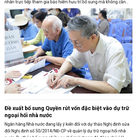
nhân trực tiếp tham gia bảo hiểm hưu trí bổ sung mà không cần
thông qua người sử dụng lao động. Dự thảo cũng điều chỉnh cách
tính thời gian đóng bảo hiểm xã hội nhằm bảo đảm quyền lợi cho
người tham gia.
Đề xuất bổ sung Quyền rút vốn đặc biệt vào dự trữ
ngoại hối nhà nước
Ngân hàng Nhà nước đang lấy ý kiến đối với dự thảo Nghị định sửa
đổi Nghị định số 50/2014/NĐ-CP về quản lý dự trữ ngoại hối nhà