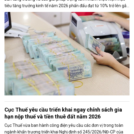
tiêu tăng trưởng kinh tế năm 2026 phấn đấu đạt từ 10% trở lên gắn
với giữ vững ổn định kinh tế vĩ mô. Một trong những nhiệm vụ đáng
chú ý là nghiên cứu điều hành tiền gửi của Kho bạc Nhà nước tại
các ngân hàng thương mại để tăng nguồn vốn ngắn hạn cho nền
kinh tế.
Cục Thuế yêu cầu triển khai ngay chính sách gia
hạn nộp thuế và tiền thuê đất năm 2026
Cục Thuế vừa ban hành công điện yêu cầu các đơn vị trong toàn
ngành khẩn trương triển khai Nghị định số 245/2026/NĐ-CP của