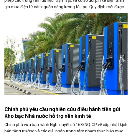
phép các trung tâm dữ liệu, trạm sạc và cơ sở đổi pin xe điện tham
gia mua điện từ các nguồn năng lượng tái tạo. Quy định mới được
kỳ vọng thúc đẩy sử dụng điện xanh, đáp ứng nhu cầu ngày càng
tăng của nền kinh tế số và quá trình điện hóa giao thông.
Chính phủ yêu cầu nghiên cứu điều hành tiền gửi
Kho bạc Nhà nước hỗ trợ nền kinh tế
Chính phủ vừa ban hành Nghị quyết số 168/NQ-CP về cập nhật kịch
bản tăng trưởng và các giải pháp trọng tâm nhằm thực hiện mục