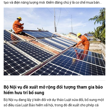
tạo và điện năng lượng mới. Điểm đáng chú ý là cơ chế mua bán
điện dư từ các hệ thống điện mặt trời mái nhà được mở rộng, trong
đó nâng tỷ lệ sản lượng điện dư được phép giao dịch từ 20% lên tối
đa 50%, tạo thêm động lực cho người dân và doanh nghiệp đầu tư
vào nguồn điện sạch.
Bộ Nội vụ đề xuất mở rộng đối tượng tham gia bảo
hiểm hưu trí bổ sung
Bộ Nội vụ đang lấy ý kiến đối với dự thảo Luật sửa đổi, bổ sung một
số điều của Luật Bảo hiểm xã hội, trong đó đề xuất cho phép cá