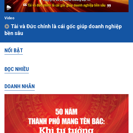
Video
Tài và Đức chính là cái gốc giúp doanh nghiệp
bền sâu
NỔI BẬT
ĐỌC NHIỀU
DOANH NHÂN