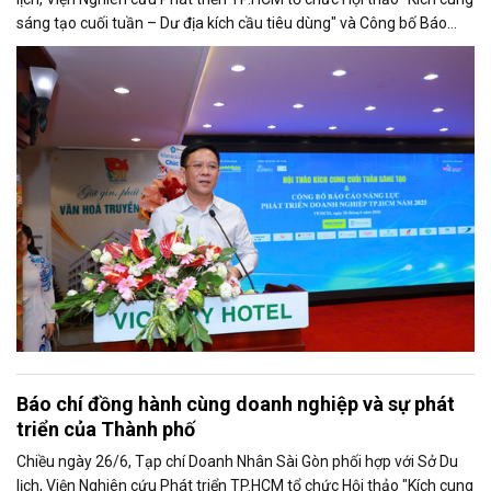
sáng tạo cuối tuần – Dư địa kích cầu tiêu dùng" và Công bố Báo
cáo năng lực phát triển doanh nghiệp TP.HCM năm 2025. Trân
trọng giới thiệu phát biểu của ông Nguyễn Ngọc Hồi - Phó Giám đốc
Sở Văn hoá - Thể thao TP.HCM tại Hội thảo.
Báo chí đồng hành cùng doanh nghiệp và sự phát
triển của Thành phố
Chiều ngày 26/6, Tạp chí Doanh Nhân Sài Gòn phối hợp với Sở Du
lịch, Viện Nghiên cứu Phát triển TP.HCM tổ chức Hội thảo "Kích cung