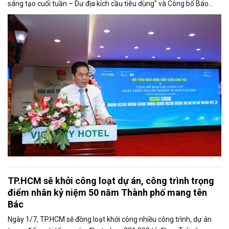
sáng tạo cuối tuần – Dư địa kích cầu tiêu dùng" và Công bố Báo
cáo năng lực phát triển doanh nghiệp TP.HCM năm 2025. Trân
trọng giới thiệu phát biểu của ông Võ Hồng Sơn - Trưởng đại diện
Văn phòng Bộ Công Thương khu vực phía Nam tại Hội thảo.
TP.HCM sẽ khởi công loạt dự án, công trình trọng
điểm nhân kỷ niệm 50 năm Thành phố mang tên
Bác
Ngày 1/7, TP.HCM sẽ đồng loạt khởi công nhiều công trình, dự án