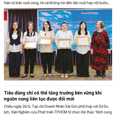
hiện số báo cuối cùng, tôi sẽ không nói đến tiếc nuối hay nỗi buồn,
thay vào đó là niềm tự hào. Bởi khi nghĩ về Doanh Nhân Sài Gòn, tôi
luôn nghĩ đó là một tờ báo “tử tế, chỉn chu”. Những điều tưởng như
rất bình thường ấy đã nuôi dưỡng tôi suốt 25 năm làm nghề. Và có
lẽ sẽ còn theo tôi đến hết cuộc đời cầm bút.
Tiêu dùng chỉ có thể tăng trưởng bền vững khi
nguồn cung liên tục được đổi mới
Chiều ngày 26/6, Tạp chí Doanh Nhân Sài Gòn phối hợp với Sở Du
lịch, Viện Nghiên cứu Phát triển TP.HCM tổ chức Hội thảo "Kích cung