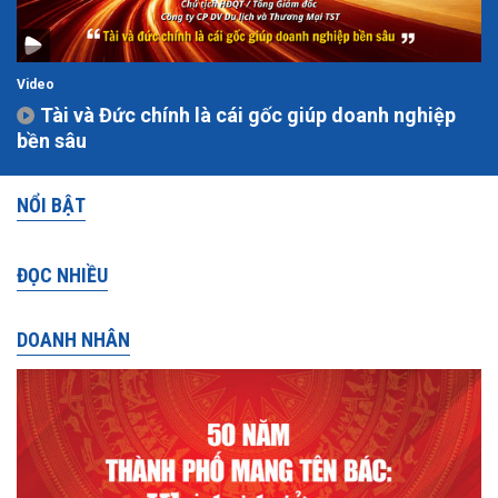
Video
Tài và Đức chính là cái gốc giúp doanh nghiệp
bền sâu
NỔI BẬT
ĐỌC NHIỀU
DOANH NHÂN