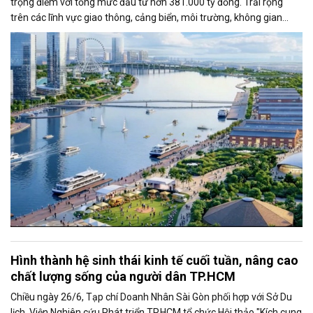
trọng điểm với tổng mức đầu tư hơn 381.000 tỷ đồng. Trải rộng
trên các lĩnh vực giao thông, cảng biển, môi trường, không gian
công cộng và nhà ở xã hội, các dự án được kỳ vọng tạo động lực
tăng trưởng mới, mở rộng không gian phát triển và nâng cao năng
lực cạnh tranh của đô thị lớn nhất cả nước.
Hình thành hệ sinh thái kinh tế cuối tuần, nâng cao
chất lượng sống của người dân TP.HCM
Chiều ngày 26/6, Tạp chí Doanh Nhân Sài Gòn phối hợp với Sở Du
lịch, Viện Nghiên cứu Phát triển TP.HCM tổ chức Hội thảo "Kích cung