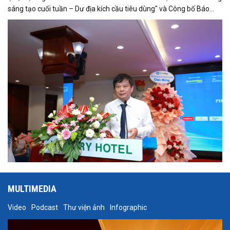
sáng tạo cuối tuần – Dư địa kích cầu tiêu dùng" và Công bố Báo
cáo năng lực phát triển doanh nghiệp TP.HCM năm 2025. Trân
trọng giới thiệu phát biểu của ông Trần Trọng Dũng - Phó Chủ tịch
Hội Nhà báo Việt Nam tại Hội thảo.
MULTIMEDIA
Video
Podcast
Thư viện ảnh
Infographic