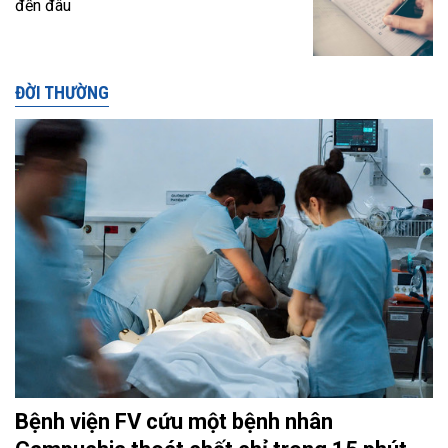
đến đâu
ĐỜI THƯỜNG
Bệnh viện FV cứu một bệnh nhân