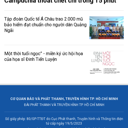
Campuchia thoát chết chỉ trong 15 phút
Tập đoàn Quốc tế Á Châu trao 2.000 mũ
bảo hiểm đạt chuẩn cho người dân Quảng
Ngãi
Một thời tuổi ngọc” - miền ký ức hội họa
của họa sĩ Đinh Tiến Luyện
CƠ QUAN BÁO VÀ PHÁT THANH, TRUYỀN HÌNH TP. HỒ CHÍ MINH
ĐÀI PHÁT THANH VÀ TRUYỀN HÌNH TP. HỒ CHÍ MINH
Số giấy phép: 80/GP-TTĐT do Cục Phát thanh, Truyền hình và Thông tin điện
tử cấp ngày 19/5/2023