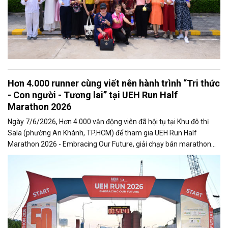
Hơn 4.000 runner cùng viết nên hành trình “Tri thức
- Con người - Tương lai” tại UEH Run Half
Marathon 2026
Ngày 7/6/2026, Hơn 4.000 vận động viên đã hội tụ tại Khu đô thị
Sala (phường An Khánh, TP.HCM) để tham gia UEH Run Half
Marathon 2026 - Embracing Our Future, giải chạy bán marathon
đầu tiên do Đại học Kinh tế TP.HCM (UEH) tổ chức nhân dịp kỷ niệm
50 năm thành lập (1976 - 2026).