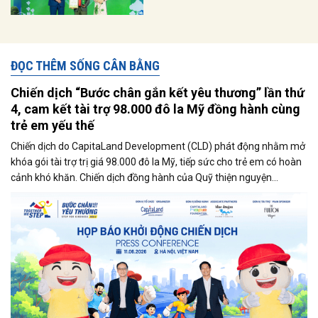
ĐỌC THÊM SỐNG CÂN BẰNG
Chiến dịch “Bước chân gắn kết yêu thương” lần thứ
4, cam kết tài trợ 98.000 đô la Mỹ đồng hành cùng
trẻ em yếu thế
Chiến dịch do CapitaLand Development (CLD) phát động nhằm mở
khóa gói tài trợ trị giá 98.000 đô la Mỹ, tiếp sức cho trẻ em có hoàn
cảnh khó khăn. Chiến dịch đồng hành của Quỹ thiện nguyện
CapitaLand Hope (CHF) – nhánh thiện nguyện của Tập đoàn
CapitaLand nằm trong khuôn khổ cam kết hợp tác 3 năm giữa Quỹ
và Tổ chức Trẻ em Rồng Xanh.