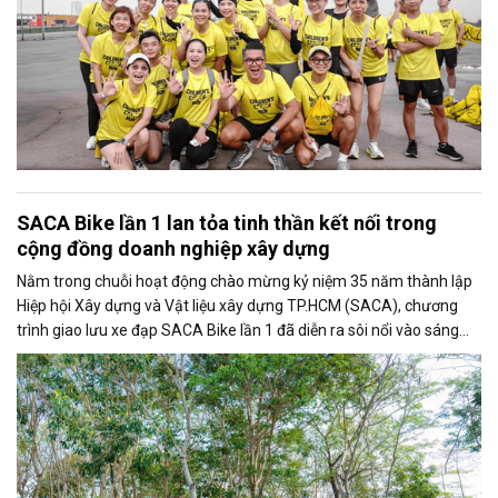
SACA Bike lần 1 lan tỏa tinh thần kết nối trong
cộng đồng doanh nghiệp xây dựng
Nằm trong chuỗi hoạt động chào mừng kỷ niệm 35 năm thành lập
Hiệp hội Xây dựng và Vật liệu xây dựng TP.HCM (SACA), chương
trình giao lưu xe đạp SACA Bike lần 1 đã diễn ra sôi nổi vào sáng
10/5/2026 tại xã An Thới Đông, TP.HCM, thu hút đông đảo hội viên,
doanh nghiệp và những người yêu thích bộ môn xe đạp tham gia.