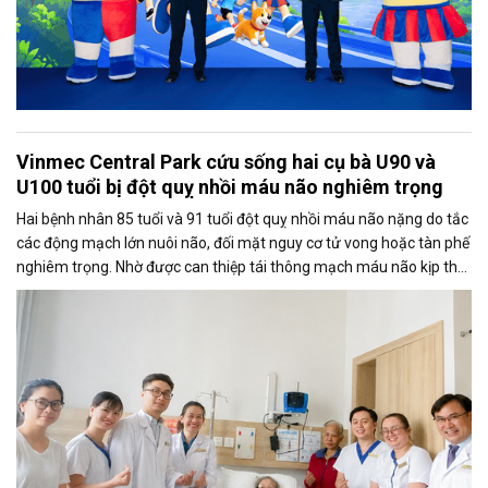
Vinmec Central Park cứu sống hai cụ bà U90 và
U100 tuổi bị đột quỵ nhồi máu não nghiêm trọng
Hai bệnh nhân 85 tuổi và 91 tuổi đột quỵ nhồi máu não nặng do tắc
các động mạch lớn nuôi não, đối mặt nguy cơ tử vong hoặc tàn phế
nghiêm trọng. Nhờ được can thiệp tái thông mạch máu não kịp thời
và hồi sức đa chuyên khoa, cả hai đã vượt qua giai đoạn nguy kịch,
phục hồi và xuất viện.