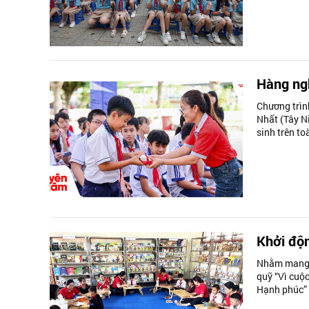
Hàng ngh
Chương trìn
Nhất (Tây N
sinh trên t
Khởi độn
Nhằm mang đ
quỹ “Vì cuộc
Hạnh phúc” t