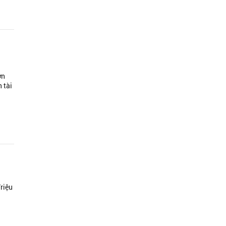
ớn
 tài
riệu