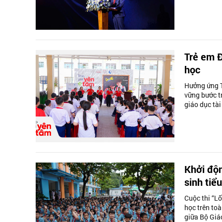
Trẻ em Đ
học
Hưởng ứng T
vững bước t
giáo dục tài
Khởi độn
sinh tiể
Cuộc thi “Lố
học trên to
giữa Bộ Giáo