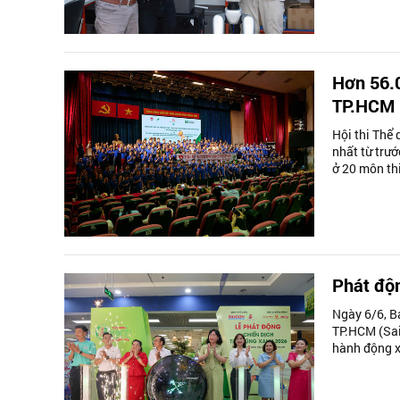
Hơn 56.0
TP.HCM
Hội thi Thể
nhất từ trướ
ở 20 môn thi
Phát độn
Ngày 6/6, B
TP.HCM (Sai
hành động xa