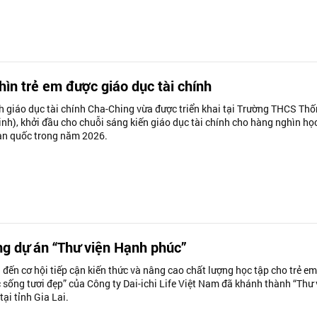
ìn trẻ em được giáo dục tài chính
h giáo dục tài chính Cha-Ching vừa được triển khai tại Trường THCS Th
inh), khởi đầu cho chuỗi sáng kiến giáo dục tài chính cho hàng nghìn họ
oàn quốc trong năm 2026.
g dự án “Thư viện Hạnh phúc”
ến cơ hội tiếp cận kiến thức và nâng cao chất lượng học tập cho trẻ em
 sống tươi đẹp” của Công ty Dai-ichi Life Việt Nam đã khánh thành “Thư 
ại tỉnh Gia Lai.