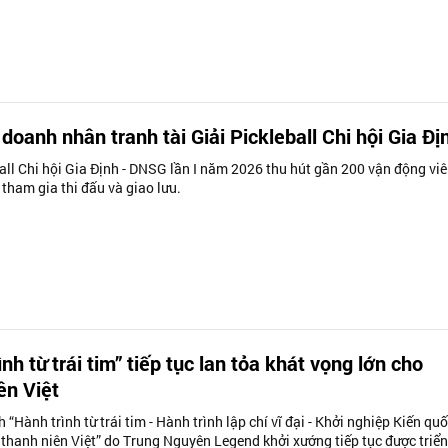
doanh nhân tranh tài Giải Pickleball Chi hội Gia Đị
all Chi hội Gia Định - DNSG lần I năm 2026 thu hút gần 200 vận động viê
tham gia thi đấu và giao lưu.
ình từ trái tim” tiếp tục lan tỏa khát vọng lớn cho
ên Việt
 “Hành trình từ trái tim - Hành trình lập chí vĩ đại - Khởi nghiệp Kiến qu
 thanh niên Việt” do Trung Nguyên Legend khởi xướng tiếp tục được triển