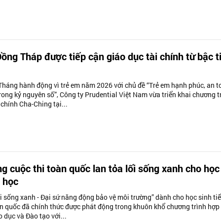
ồng Tháp được tiếp cận giáo dục tài chính từ bậc t
háng hành động vì trẻ em năm 2026 với chủ đề “Trẻ em hạnh phúc, an t
rong kỷ nguyên số”, Công ty Prudential Việt Nam vừa triển khai chương t
 chính Cha-Ching tại...
g cuộc thi toàn quốc lan tỏa lối sống xanh cho học
u học
i sống xanh - Đại sứ năng động bảo vệ môi trường” dành cho học sinh ti
àn quốc đã chính thức được phát động trong khuôn khổ chương trình hợp
 dục và Đào tạo với...