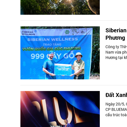
Siberian
Phương
Công ty TNHH
Nam vừa phố
Hương tại k
Đất Xan
Ngày 20/5, 
CP BLUEMARQ
cấu trúc to