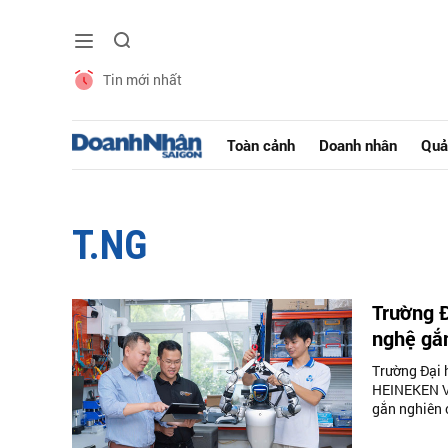
Tin mới nhất
Toàn cảnh
Doanh nhân
Quả
T.NG
Trường 
nghệ gắ
Trường Đại 
HEINEKEN Vi
gắn nghiên 