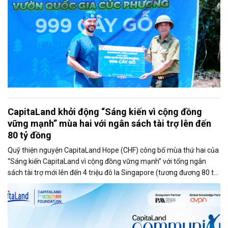
CapitaLand khởi động “Sáng kiến vì cộng đồng
vững mạnh” mùa hai với ngân sách tài trợ lên đến
80 tỷ đồng
Quỹ thiện nguyện CapitaLand Hope (CHF) công bố mùa thứ hai của
“Sáng kiến CapitaLand vì cộng đồng vững mạnh” với tổng ngân
sách tài trợ mới lên đến 4 triệu đô la Singapore (tương đương 80 tỷ
đồng, nhằm hỗ trợ nâng cao năng lực cho trẻ em và thanh thiếu
niên.