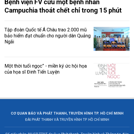
Bệnh viện FV cứu một bệnh nhân
Campuchia thoát chết chỉ trong 15 phút
Tập đoàn Quốc tế Á Châu trao 2.000 mũ
bảo hiểm đạt chuẩn cho người dân Quảng
Ngãi
Một thời tuổi ngọc” - miền ký ức hội họa
của họa sĩ Đinh Tiến Luyện
CƠ QUAN BÁO VÀ PHÁT THANH, TRUYỀN HÌNH TP. HỒ CHÍ MINH
ĐÀI PHÁT THANH VÀ TRUYỀN HÌNH TP. HỒ CHÍ MINH