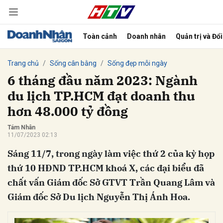
Toàn cảnh
Doanh nhân
Quản trị và Đổ
bình luận
Trang chủ
Sống cân bằng
Sống đẹp mỗi ngày
6 tháng đầu năm 2023: Ngành
du lịch TP.HCM đạt doanh thu
hơn 48.000 tỷ đồng
Tám Nhân
11/07/2023 02:13
Sáng 11/7, trong ngày làm việc thứ 2 của kỳ họp
Hủy
G
thứ 10 HĐND TP.HCM khoá X, các đại biểu đã
chất vấn Giám đốc Sở GTVT Trần Quang Lâm và
Giám đốc Sở Du lịch Nguyễn Thị Ánh Hoa.