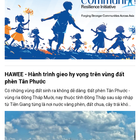
HAWEE - Hành trình gieo hy vọng trên vùng đất
phèn Tân Phước
Có những vùng đất sinh ra không dễ dàng. Đất phèn Tân Phước -
vùng rìa Đồng Tháp Mười, nay thuộc tỉnh Đồng Tháp sau sáp nhập
từ Tiền Giang từng là nơi nước vàng phèn, đất chua, cây trái khó
bén rễ. Nhưng cũng chính trên vùng đất tưởng như khắc nghiệt ấy,
cây khóm đã vươn lên bền bỉ, như biểu tượng của sức sống, của sự
chịu thương chịu khó và khát vọng đổi đời của người nông dân miền
Tây.