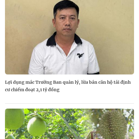
Lợi dụng mác Trưởng Ban quản lý, lừa bán căn hộ tái định
cư chiếm đoạt 2,1 tỷ đồng