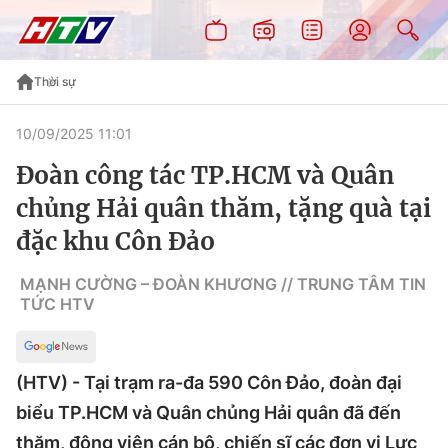
Thời sự
10/09/2025 11:01
Đoàn công tác TP.HCM và Quân
chủng Hải quân thăm, tặng quà tại
đặc khu Côn Đảo
MẠNH CƯỜNG – ĐOÀN KHƯƠNG // TRUNG TÂM TIN
TỨC HTV
(HTV) - Tại trạm ra-đa 590 Côn Đảo, đoàn đại
biểu TP.HCM và Quân chủng Hải quân đã đến
thăm, động viên cán bộ, chiến sĩ các đơn vị Lực