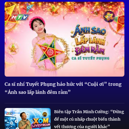
Ca sĩ nhí Tuyết Phụng háo hức với “Cuội ơi” trong
“Ánh sao lấp lánh đêm rằm”
Biên tập Trần Minh Cường: “Đừng
để một cú nhấp chuột biến thành
vết thương của người khác”