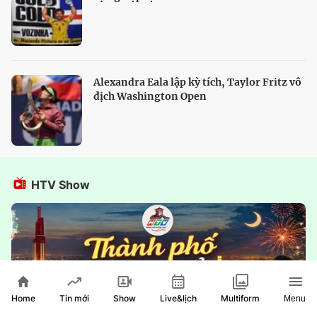
Alexandra Eala lập kỳ tích, Taylor Fritz vô
địch Washington Open
HTV Show
Home
Show
Live&lịch
Tin mới
Multiform
Menu