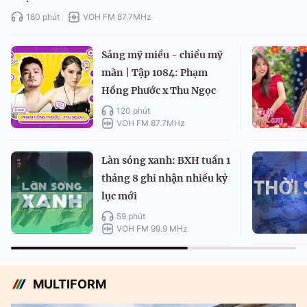
180 phút
VOH FM 87.7MHz
Sáng mỹ miều - chiều mỹ
mãn | Tập 1084: Phạm
Hồng Phước x Thu Ngọc
120 phút
VOH FM 87.7MHz
Làn sóng xanh: BXH tuần 1
tháng 8 ghi nhận nhiều kỷ
lục mới
59 phút
VOH FM 99.9 MHz
MULTIFORM