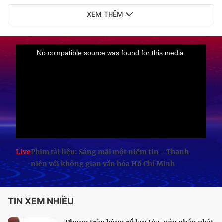
XEM THÊM
Live
Phim tài liệu: Sáng mãi một niềm tin - Thanh
niên với không gian văn hóa Hồ Chí Minh
TIN XEM NHIỀU