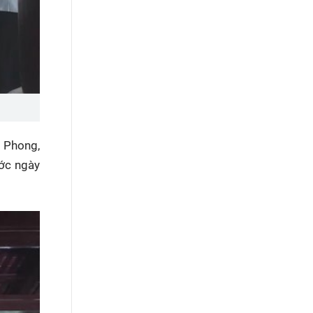
g Phong,
ớc ngày