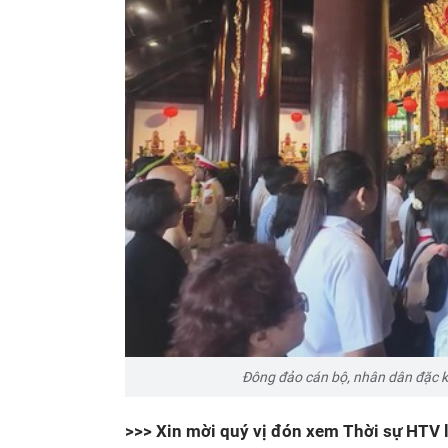
Đông đảo cán bộ, nhân dân đặc 
>>> Xin mời quý vị đón xem Thời sự HTV l