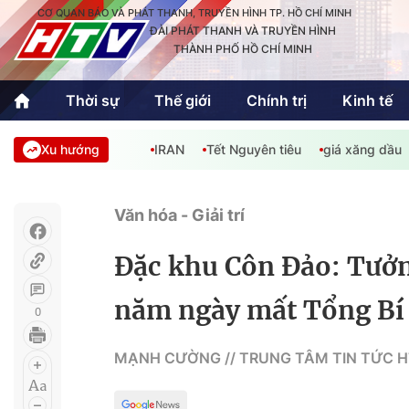
CƠ QUAN BÁO VÀ PHÁT THANH, TRUYỀN HÌNH TP. HỒ CHÍ MINH
ĐÀI PHÁT THANH VÀ TRUYỀN HÌNH
THÀNH PHỐ HỒ CHÍ MINH
Thời sự
Thế giới
Chính trị
Kinh tế
Xu hướng
IRAN
Tết Nguyên tiêu
giá xăng dầu
Thời sự
Thể thao
Văn hóa - G
Trong nước
Trong nướ
Văn hóa - Giải trí
Quốc tế
Quốc tế
Đặc khu Côn Đảo: Tưởn
An Sinh
Sách hay cuối tuần
Thế giới
năm ngày mất Tổng Bí
0
Kinh doanh
Công nghệ
Phóng sự
MẠNH CƯỜNG // TRUNG TÂM TIN TỨC 