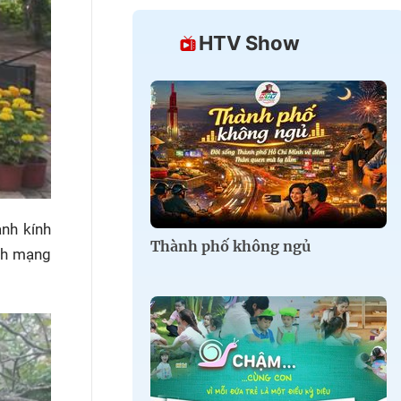
HTV Show
nh kính
Thành phố không ngủ
ách mạng