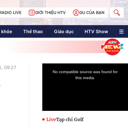
RADIO LIVE
GIỚI THIỆU HTV
GU CỦA BẠN
 khỏe
Thể thao
Giáo dục
HTV Show
nh trị
Multimedia
Multiform
Longform
NewZgraphic
, 09:27
Doanh nhân Sài
Gòn
3
Các trang liên kết
Live
Tạp chí Golf