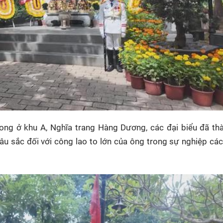
ng ở khu A, Nghĩa trang Hàng Dương, các đại biểu đã thà
sâu sắc đối với công lao to lớn của ông trong sự nghiệp c