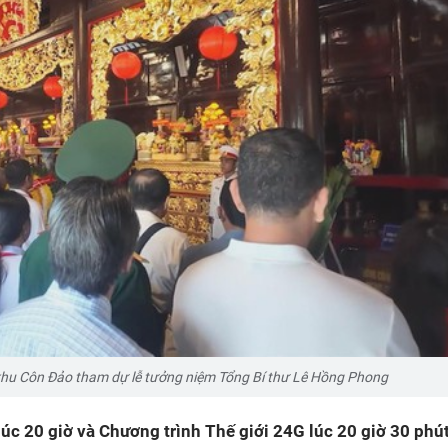
khu Côn Đảo tham dự lễ tưởng niệm Tổng Bí thư Lê Hồng Phong
úc 20 giờ và Chương trình Thế giới 24G lúc 20 giờ 30 phú