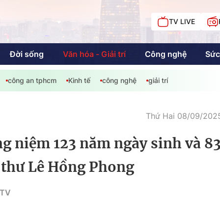
TV LIVE
Đời sống
Văn hóa - Giải trí
Công nghệ
Sức
công an tphcm
Kinh tế
công nghệ
giải trí
iải trí
Giáo dục
Kinh tế
Chí
c
Thứ Hai 08/09/2025
g niệm 123 năm ngày sinh và 8
Sức khỏe
Đời sống
 thư Lê Hồng Phong
Khán giả HTV
Chuyện chúng tôi
HTV