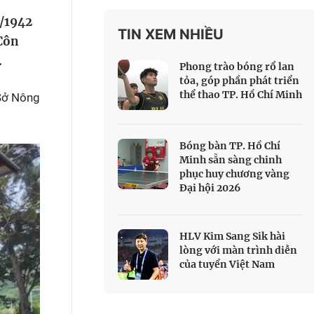
 Thể thao
9/1942
TIN XEM NHIỀU
c đua xe đạp
Côn
 Truyền hình
.
Phong trào bóng rổ lan
c đua offroad
tỏa, góp phần phát triển
thể thao TP. Hồ Chí Minh
V
 Sở Nông
 Games 33
Bóng bàn TP. Hồ Chí
Minh sẵn sàng chinh
phục huy chương vàng
Đại hội 2026
HLV Kim Sang Sik hài
lòng với màn trình diễn
của tuyển Việt Nam