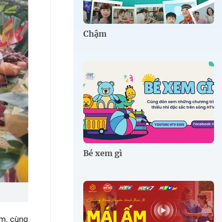
Chậm
Bé xem gì
ệm, cùng