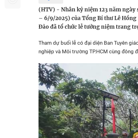
Sự kiện quan tâm
Chuyên đề
HTV Show
(HTV) - Nhân kỷ niệm 123 năm ngày s
Không gian văn hóa
Thành phố
– 6/9/2025) của Tổng Bí thư Lê Hồng
Hồ Chí Minh
ngủ
Đảo đã tổ chức lễ tưởng niệm trang t
Chuyển đổi số
Chậm
Tham dự buổi lễ có đại diện Ban Tuyên gi
Bé xem gì
nghiệp và Môi trường TP.HCM cùng đông đ
Mái ấm gia
Việt
Các show 
Các chương
khác