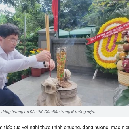
, dâng hương tại Đền thờ Côn Đảo trong lễ tưởng niệm
ệm tiếp tục với nghi thức thỉnh chuông, dâng hương, mặc ni