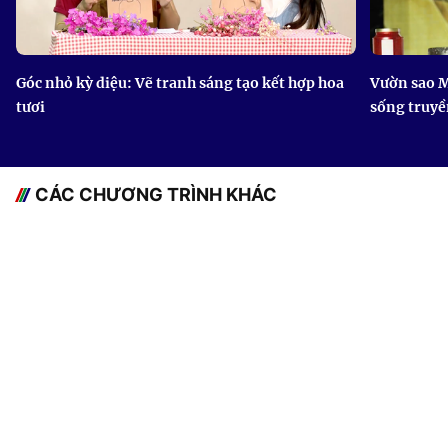
Góc nhỏ kỳ diệu: Vẽ tranh sáng tạo kết hợp hoa
Vườn sao M
tươi
sống truyề
CÁC CHƯƠNG TRÌNH KHÁC