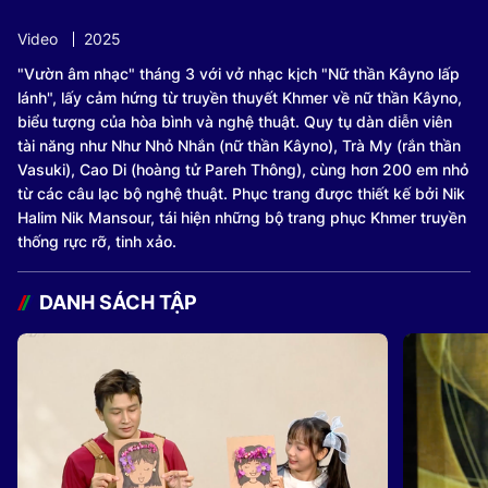
Video
2025
"Vườn âm nhạc" tháng 3 với vở nhạc kịch "Nữ thần Kâyno lấp
lánh", lấy cảm hứng từ truyền thuyết Khmer về nữ thần Kâyno,
biểu tượng của hòa bình và nghệ thuật. Quy tụ dàn diễn viên
tài năng như Như Nhỏ Nhắn (nữ thần Kâyno), Trà My (rắn thần
Vasuki), Cao Di (hoàng tử Pareh Thông), cùng hơn 200 em nhỏ
từ các câu lạc bộ nghệ thuật. Phục trang được thiết kế bởi Nik
Halim Nik Mansour, tái hiện những bộ trang phục Khmer truyền
thống rực rỡ, tinh xảo.
DANH SÁCH TẬP