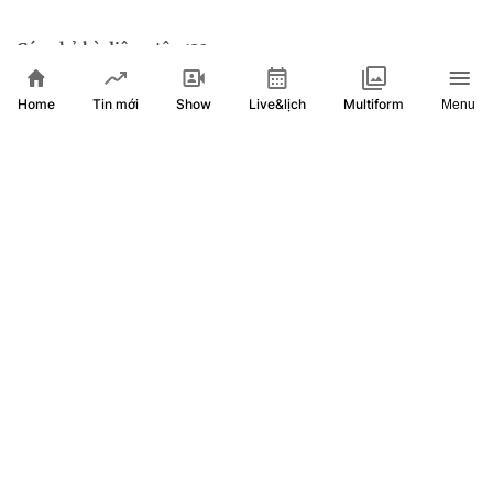
Góc nhỏ kỳ diệu - tập 132
Home
Show
Live&lịch
Tin mới
Multiform
Menu
Góc nhỏ kỳ diệu - tập 131