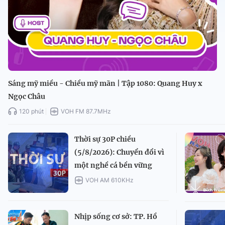
Sáng mỹ miều - Chiều mỹ mãn | Tập 1080: Quang Huy x
Ngọc Châu
120 phút
VOH FM 87.7MHz
Thời sự 30P chiều
(5/8/2026): Chuyển đổi vì
một nghề cá bền vững
VOH AM 610KHz
Nhịp sống cơ sở: TP. Hồ