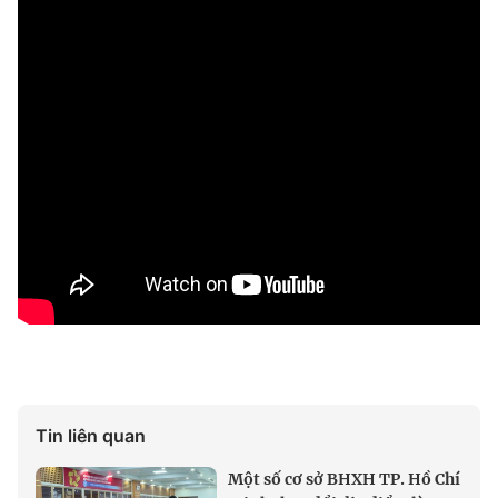
Tin liên quan
Một số cơ sở BHXH TP. Hồ Chí