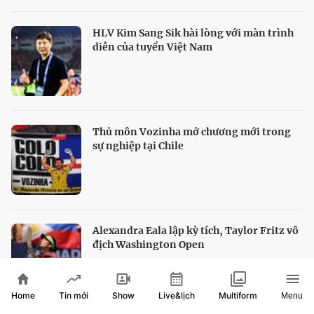
HLV Kim Sang Sik hài lòng với màn trình
diễn của tuyển Việt Nam
Thủ môn Vozinha mở chương mới trong
sự nghiệp tại Chile
Alexandra Eala lập kỳ tích, Taylor Fritz vô
địch Washington Open
Home
Show
Live&lịch
Tin mới
Multiform
Menu