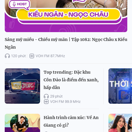
Sáng mỹ miều - Chiều mỹ mãn | Tập 1082: Ngọc Châu x Kiều
Ngân
120 phút
VOH FM 87.7MHz
Top trending: Đặc khu
Côn Đảo là điểm đến xanh,
hấp dẫn
29 phút
VOH FM 99.9 MHz
Hành trình cảm xúc: Về An
Giang có gì?