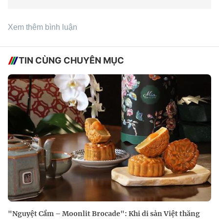
Xem thêm bình luận
TIN CÙNG CHUYÊN MỤC
"Nguyệt Cẩm – Moonlit Brocade": Khi di sản Việt thăng