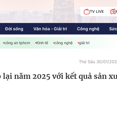
TV LIVE
Đời sống
Văn hóa - Giải trí
Công nghệ
Sức
công an tphcm
Kinh tế
công nghệ
giải trí
iải trí
Giáo dục
Kinh tế
Chí
c
Thứ Sáu 30/01/202
 lại năm 2025 với kết quả sản x
Sức khỏe
Đời sống
Khán giả HTV
Chuyện chúng tôi