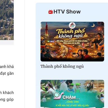
HTV Show
Thành phố không ngủ
oanh khả
 đạt gần
nh khách
đóng góp