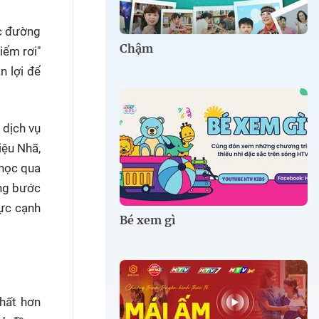
ác đường
Chậm
iểm rơi"
n lợi để
 dịch vụ
iệu Nhã,
 học qua
ững bước
lực cạnh
Bé xem gì
nhất hơn