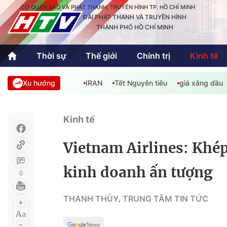
CƠ QUAN BÁO VÀ PHÁT THANH, TRUYỀN HÌNH TP. HỒ CHÍ MINH
ĐÀI PHÁT THANH VÀ TRUYỀN HÌNH
THÀNH PHỐ HỒ CHÍ MINH
Thời sự
Thế giới
Chính trị
Kinh tế
Xu hướng
IRAN
Tết Nguyên tiêu
giá xăng dầu
Thời sự
Thể thao
Văn hóa - G
Trong nước
Trong nướ
Kinh tế
Quốc tế
Quốc tế
Vietnam Airlines: Khép
An Sinh
Sách hay cuối tuần
Thế giới
kinh doanh ấn tượng
0
Kinh doanh
Công nghệ
Phóng sự
THANH THỦY
TRUNG TÂM TIN TỨC
,