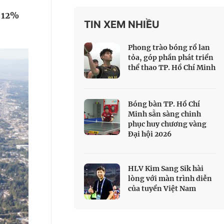
 Thể thao
g 12%
TIN XEM NHIỀU
c đua xe đạp
 Truyền hình
Phong trào bóng rổ lan
c đua offroad
tỏa, góp phần phát triển
thể thao TP. Hồ Chí Minh
V
 Games 33
Bóng bàn TP. Hồ Chí
Minh sẵn sàng chinh
phục huy chương vàng
Đại hội 2026
HLV Kim Sang Sik hài
lòng với màn trình diễn
của tuyển Việt Nam