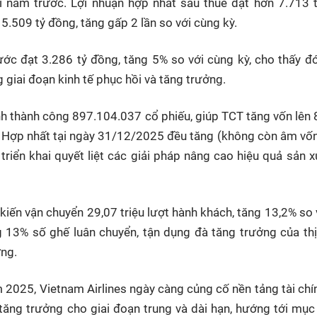
 năm trước. Lợi nhuận hợp nhất sau thuế đạt hơn 7.713 t
5.509 tỷ đồng, tăng gấp 2 lần so với cùng kỳ.
ước đạt 3.286 tỷ đồng, tăng 5% so với cùng kỳ, cho thấy 
 giai đoạn kinh tế phục hồi và tăng trưởng.
h thành công 897.104.037 cổ phiếu, giúp TCT tăng vốn lên 
 Hợp nhất tại ngày 31/12/2025 đều tăng (không còn âm vố
 triển khai quyết liệt các giải pháp nâng cao hiệu quả sản x
iến vận chuyển 29,07 triệu lượt hành khách, tăng 13,2% so
 13% số ghế luân chuyển, tận dụng đà tăng trưởng của th
ơng.
m 2025, Vietnam Airlines ngày càng củng cố nền tảng tài chí
tăng trưởng cho giai đoạn trung và dài hạn, hướng tới mục 