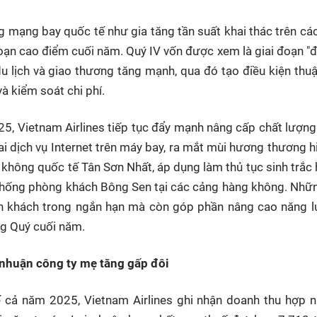
g mạng bay quốc tế như gia tăng tần suất khai thác trên c
oạn cao điểm cuối năm. Quý IV vốn được xem là giai đoạn "đ
du lịch và giao thương tăng mạnh, qua đó tạo điều kiện thuậ
và kiểm soát chi phí.
25, Vietnam Airlines tiếp tục đẩy mạnh nâng cấp chất lượng
hai dịch vụ Internet trên máy bay, ra mắt mùi hương thương h
 không quốc tế Tân Sơn Nhất, áp dụng làm thủ tục sinh trắc
 thống phòng khách Bông Sen tại các cảng hàng không. Nh
ành khách trong ngắn hạn mà còn góp phần nâng cao năng 
ng Quý cuối năm.
 nhuận công ty mẹ tăng gấp đôi
ế cả năm 2025, Vietnam Airlines ghi nhận doanh thu hợp 