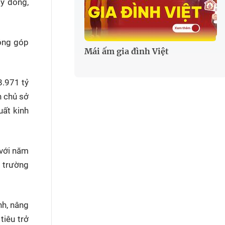
ỷ đồng,
đóng góp
Mái ấm gia đình Việt
8.971 tỷ
n chủ sở
uất kinh
 với năm
ị trường
nh, nâng
tiêu trở