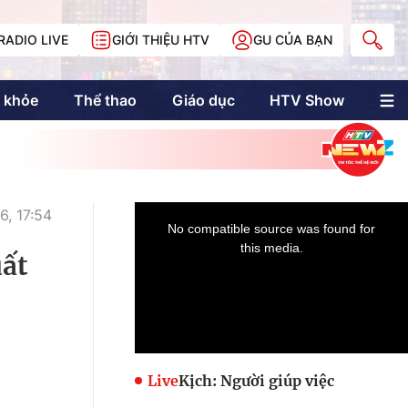
RADIO LIVE
GIỚI THIỆU HTV
GU CỦA BẠN
 khỏe
Thể thao
Giáo dục
HTV Show
nh trị
Multimedia
Multiform
Longform
NewZgraphic
6, 17:54
Doanh nhân Sài
Gòn
uất
Các trang liên kết
Live
Kịch: Người giúp việc