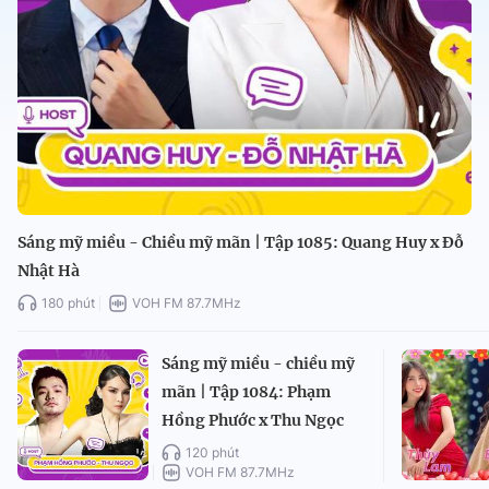
Sáng mỹ miều - Chiều mỹ mãn | Tập 1085: Quang Huy x Đỗ
Nhật Hà
180 phút
VOH FM 87.7MHz
Sáng mỹ miều - chiều mỹ
mãn | Tập 1084: Phạm
Hồng Phước x Thu Ngọc
120 phút
VOH FM 87.7MHz