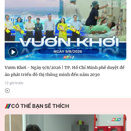
Vươn Khơi - Ngày 9/8/2026 | TP. Hồ Chí Minh phê duyệt đề
án phát triển đô thị thông minh đến năm 2030
12 giờ trước
CÓ THỂ BẠN SẼ THÍCH