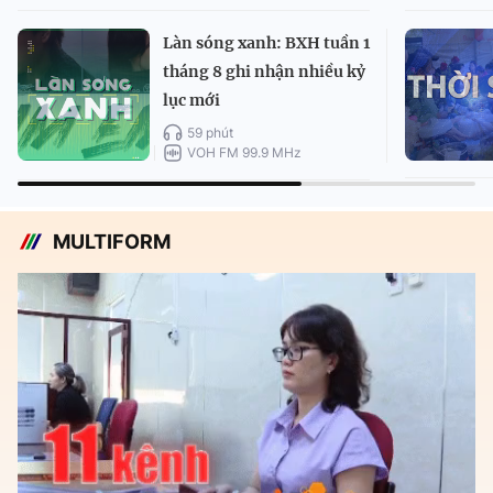
Làn sóng xanh: BXH tuần 1
tháng 8 ghi nhận nhiều kỷ
lục mới
59 phút
VOH FM 99.9 MHz
MULTIFORM