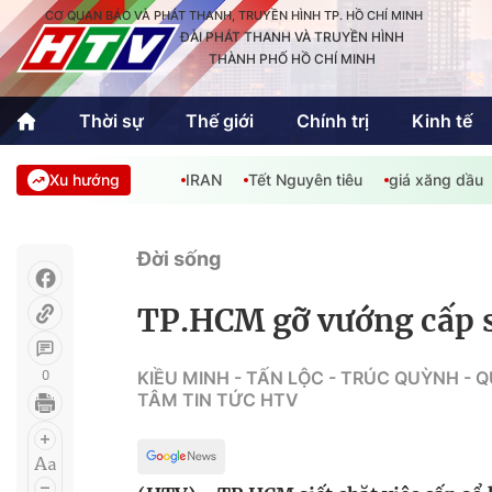
CƠ QUAN BÁO VÀ PHÁT THANH, TRUYỀN HÌNH TP. HỒ CHÍ MINH
ĐÀI PHÁT THANH VÀ TRUYỀN HÌNH
THÀNH PHỐ HỒ CHÍ MINH
Thời sự
Thế giới
Chính trị
Kinh tế
Xu hướng
IRAN
Tết Nguyên tiêu
giá xăng dầu
Thời sự
Thể thao
Văn hóa - G
Trong nước
Trong nướ
Đời sống
Quốc tế
Quốc tế
TP.HCM gỡ vướng cấp 
An Sinh
Sách hay cuối tuần
Thế giới
0
KIỀU MINH - TẤN LỘC - TRÚC QUỲNH - 
TÂM TIN TỨC HTV
Kinh doanh
Công nghệ
Phóng sự