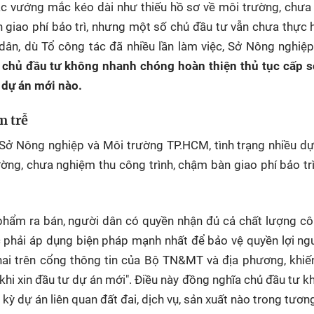
 các vướng mắc kéo dài như thiếu hồ sơ về môi trường, chư
 giao phí bảo trì, nhưng một số chủ đầu tư vẫn chưa thực 
dân, dù Tổ công tác đã nhiều lần làm việc, Sở Nông nghiệ
 chủ đầu tư không nhanh chóng hoàn thiện thủ tục cấp s
 dự án mới nào.
m trễ
ở Nông nghiệp và Môi trường TP.HCM, tình trạng nhiều dự
ờng, chưa nghiệm thu công trình, chậm bàn giao phí bảo tr
phẩm ra bán, người dân có quyền nhận đủ cả chất lượng cô
ộc phải áp dụng biện pháp mạnh nhất để bảo vệ quyền lợi ng
hai trên cổng thông tin của Bộ TN&MT và địa phương, khi
h khi xin đầu tư dự án mới". Điều này đồng nghĩa chủ đầu tư k
 kỳ dự án liên quan đất đai, dịch vụ, sản xuất nào trong tương