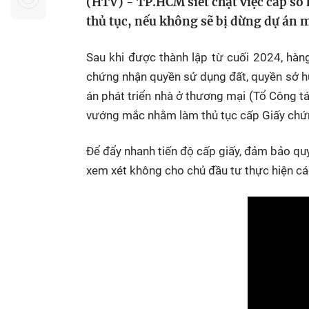
(HTV) - TP.HCM siết chặt việc cấp sổ
Sự kiện quan tâm
Chuyên đề
HTV Show
thủ tục, nếu không sẽ bị dừng dự án 
Không gian văn hóa
Thành phố
Hồ Chí Minh
ngủ
Sau khi được thành lập từ cuối 2024, hàng
chứng nhận quyền sử dụng đất, quyền sở hữu
Chuyển đổi số
Chậm
án phát triển nhà ở thương mại (Tổ Công tá
Bé xem gì
vướng mắc nhằm làm thủ tục cấp Giấy chứ
Mái ấm gia
Việt
Để đẩy nhanh tiến độ cấp giấy, đảm bảo qu
xem xét không cho chủ đầu tư thực hiện cá
Các show 
Các chương
khác