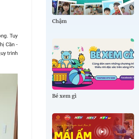
Chậm
ồng. Tuy
hị Cần -
y trình
Bé xem gì