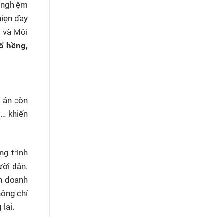
a nghiệm
hiện đầy
p và Môi
ổ hồng,
 án còn
ì… khiến
ng trình
ười dân.
ến doanh
hông chỉ
 lai.