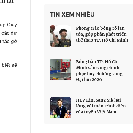
àn tất
 Thể thao
TIN XEM NHIỀU
c đua xe đạp
 Truyền hình
cấp Giấy
Phong trào bóng rổ lan
i các dự
c đua offroad
tỏa, góp phần phát triển
thể thao TP. Hồ Chí Minh
V
 tháo gỡ
 Games 33
Bóng bàn TP. Hồ Chí
 biết sẽ
Minh sẵn sàng chinh
phục huy chương vàng
Đại hội 2026
HLV Kim Sang Sik hài
lòng với màn trình diễn
của tuyển Việt Nam