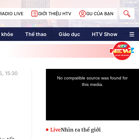
RADIO LIVE
GIỚI THIỆU HTV
GU CỦA BẠN
 khỏe
Thể thao
Giáo dục
HTV Show
nh trị
Multimedia
Multiform
Longform
NewZgraphic
, 15:30
Doanh nhân Sài
Gòn
Các trang liên kết
Live
Nhìn ra thế giới