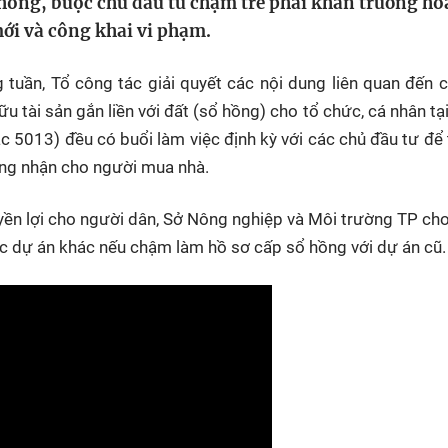
 hồng, buộc chủ đầu tư chậm trễ phải khẩn trương ho
HTV Phim
HTV Sự kiện
HTV
mới và công khai vi phạm.
 không
Phim truyền hình
Made By Vietnam
Cuộ
Cúp
 tuần, Tổ công tác giải quyết các nội dung liên quan đến 
Phim tài liệu
Ngày hội HTV
 tài sản gắn liền với đất (sổ hồng) cho tổ chức, cá nhân tạ
Cuộ
Innovation Fest
HT
c 5013) đều có buổi làm việc định kỳ với các chủ đầu tư để
Chung một tấm
ng nhận cho người mua nhà.
SEA
 đình
lòng
yền lợi cho người dân, Sở Nông nghiệp và Môi trường TP cho
c dự án khác nếu chậm làm hồ sơ cấp sổ hồng với dự án cũ.
khác
 trình