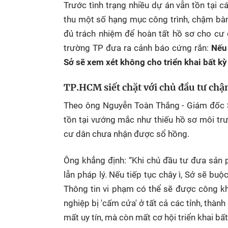
Trước tình trạng nhiều dự án vẫn tồn tại
thu một số hạng mục công trình, chậm bàn
đủ trách nhiệm để hoàn tất hồ sơ cho cư 
trường TP đưa ra cảnh báo cứng rắn:
Nếu
Sở sẽ xem xét không cho triển khai bất kỳ
TP.HCM siết chặt với chủ đầu tư chậ
Theo ông Nguyễn Toàn Thắng - Giám đốc S
tồn tại vướng mắc như thiếu hồ sơ môi trư
cư dân chưa nhận được sổ hồng.
Ông khẳng định: “Khi chủ đầu tư đưa sản 
lẫn pháp lý. Nếu tiếp tục chây ì, Sở sẽ bu
Thông tin vi phạm có thể sẽ được công k
nghiệp bị 'cấm cửa' ở tất cả các tỉnh, thàn
mất uy tín, mà còn mất cơ hội triển khai bất