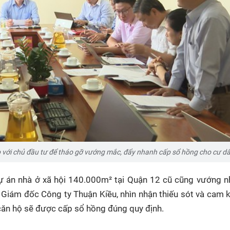
với chủ đầu tư để tháo gỡ vướng mắc, đẩy nhanh cấp sổ hồng cho cư d
dự án nhà ở xã hội 140.000m² tại Quận 12 cũ cũng vướng n
Giám đốc Công ty Thuận Kiều, nhìn nhận thiếu sót và cam 
căn hộ
sẽ được cấp sổ hồng đúng quy định.