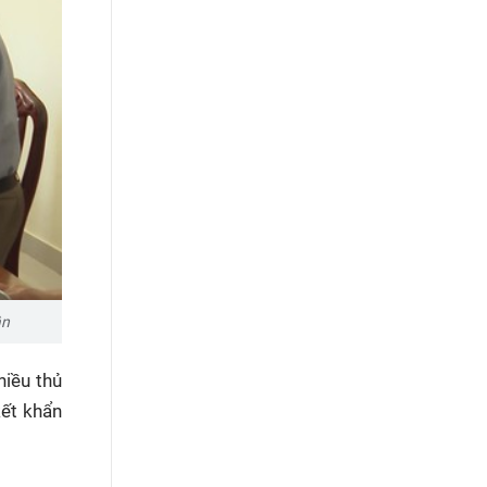
ân
hiều thủ
kết khẩn