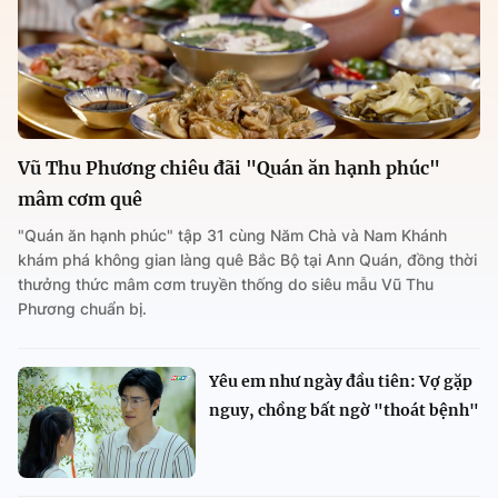
Vũ Thu Phương chiêu đãi "Quán ăn hạnh phúc"
mâm cơm quê
"Quán ăn hạnh phúc" tập 31 cùng Năm Chà và Nam Khánh
khám phá không gian làng quê Bắc Bộ tại Ann Quán, đồng thời
thưởng thức mâm cơm truyền thống do siêu mẫu Vũ Thu
Phương chuẩn bị.
Yêu em như ngày đầu tiên: Vợ gặp
nguy, chồng bất ngờ "thoát bệnh"