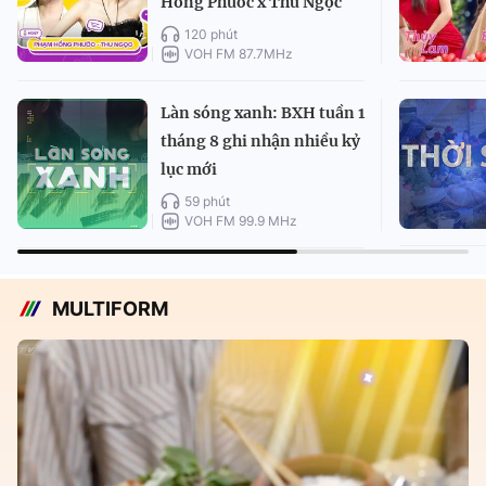
Hồng Phước x Thu Ngọc
120 phút
VOH FM 87.7MHz
Làn sóng xanh: BXH tuần 1
tháng 8 ghi nhận nhiều kỷ
lục mới
59 phút
VOH FM 99.9 MHz
MULTIFORM