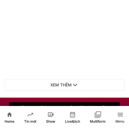
XEM THÊM
Home
Show
Live&lịch
Tin mới
Multiform
Menu