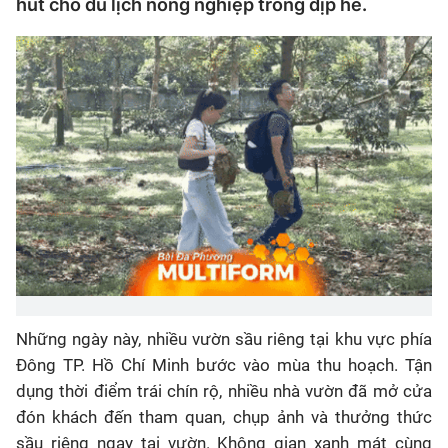
hút cho du lịch nông nghiệp trong dịp hè.
Những ngày này, nhiều vườn sầu riêng tại khu vực phía
Đông TP. Hồ Chí Minh bước vào mùa thu hoạch. Tận
dụng thời điểm trái chín rộ, nhiều nhà vườn đã mở cửa
đón khách đến tham quan, chụp ảnh và thưởng thức
sầu riêng ngay tại vườn. Không gian xanh mát cùng