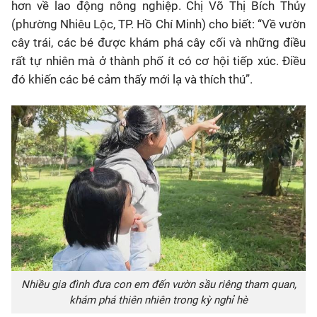
hơn về lao động nông nghiệp. Chị Võ Thị Bích Thủy
(phường Nhiêu Lộc, TP. Hồ Chí Minh) cho biết: “Về vườn
cây trái, các bé được khám phá cây cối và những điều
rất tự nhiên mà ở thành phố ít có cơ hội tiếp xúc. Điều
đó khiến các bé cảm thấy mới lạ và thích thú”.
Nhiều gia đình đưa con em đến vườn sầu riêng tham quan,
khám phá thiên nhiên trong kỳ nghỉ hè