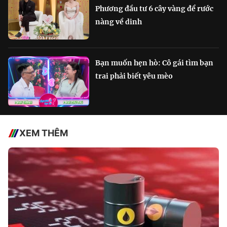
Phương đầu tư 6 cây vàng để rước
nàng về dinh
Bạn muốn hẹn hò: Cô gái tìm bạn
trai phải biết yêu mèo
XEM THÊM