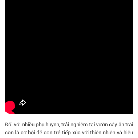
Đối với nhiều phụ huynh, trải nghiệm tại vườn cây ăn trái
còn là cơ hội để con trẻ tiếp xúc với thiên nhiên và hiểu