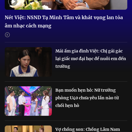
Nét Việt: NSND Tạ Minh Tâm và khát vọng lan tỏa
âm nhạc cách mạng
Mái ấm gia đình Việt: Chị gái gác
lại giấc mơ đại học để nuôi em đến
trường
Bạn muốn hẹn hò: Nữ trưởng
phòng U40 chưa yêu lần nào từ
chối hẹn hò
Vợ chồng son: Chồng Lâm Nam