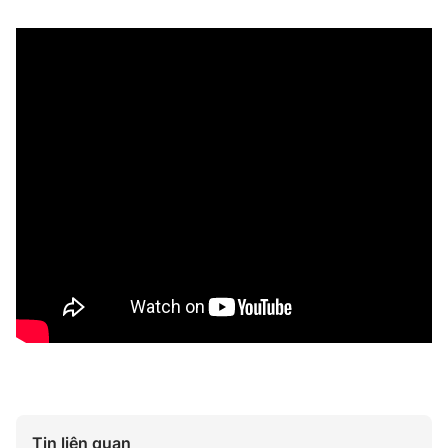
Tin liên quan