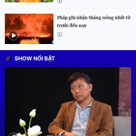
Pháp ghi nhận tháng nóng nhất từ
trước đến nay
SHOW NỔI BẬT