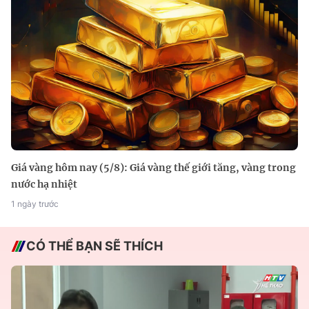
Giá vàng hôm nay (5/8): Giá vàng thế giới tăng, vàng trong
nước hạ nhiệt
1 ngày trước
CÓ THỂ BẠN SẼ THÍCH