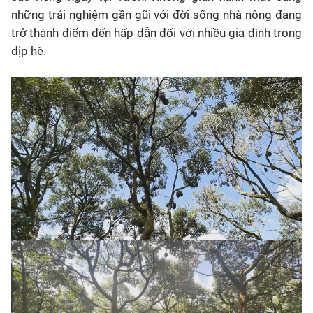
những trải nghiệm gần gũi với đời sống nhà nông đang
trở thành điểm đến hấp dẫn đối với nhiều gia đình trong
dịp hè.