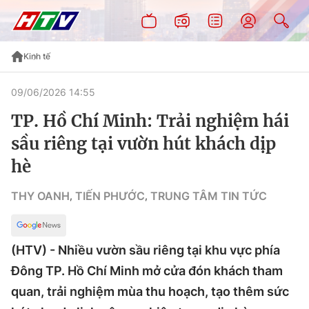
Kinh tế
09/06/2026 14:55
TP. Hồ Chí Minh: Trải nghiệm hái
sầu riêng tại vườn hút khách dịp
hè
THY OANH
TIẾN PHƯỚC
TRUNG TÂM TIN TỨC
,
,
(HTV) - Nhiều vườn sầu riêng tại khu vực phía
Đông TP. Hồ Chí Minh mở cửa đón khách tham
quan, trải nghiệm mùa thu hoạch, tạo thêm sức