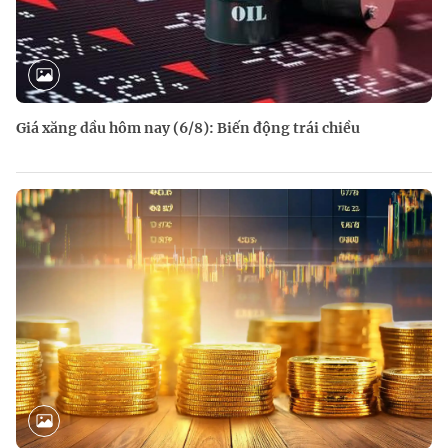
Giá xăng dầu hôm nay (6/8): Biến động trái chiều