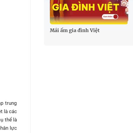
Mái ấm gia đình Việt
ập trung
t là các
ụ thể là
nhân lực