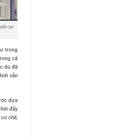
dẫn tại
sư trong
trong cả
ặc dù đã
Minh vẫn
lược dựa
thời đẩy
 cơ chế,