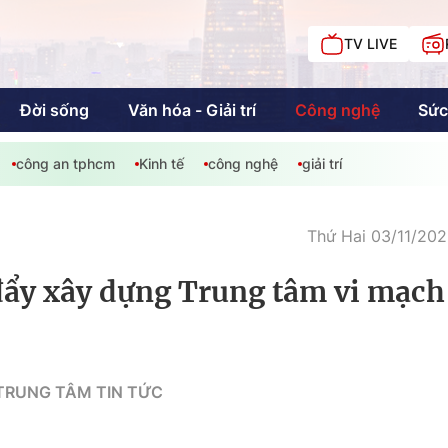
TV LIVE
Đời sống
Văn hóa - Giải trí
Công nghệ
Sức
công an tphcm
Kinh tế
công nghệ
giải trí
iải trí
Giáo dục
Kinh tế
Chí
c
Thứ Hai 03/11/202
đẩy xây dựng Trung tâm vi mạch
Sức khỏe
Đời sống
Khán giả HTV
Chuyện chúng tôi
 TRUNG TÂM TIN TỨC