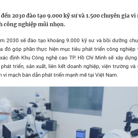
HTV Phim
HTV Sự kiện
HTV
 đến 2030 đào tạo 9.000 kỹ sư và 1.500 chuyên gia v
 không
Phim truyền hình
Made By Vietnam
Cuộ
Cúp
nh công nghiệp mũi nhọn.
Phim tài liệu
Ngày hội HTV
Cuộ
Innovation Fest
ăm 2030 sẽ đào tạo khoảng 9.000 kỹ sư và bồi dưỡng chu
HT
a đó góp phần thực hiện mục tiêu phát triển công nghiệp
Chung một tấm
SEA
ố xác định Khu Công nghệ cao TP. Hồ Chí Minh sẽ xây dựn
 đình
lòng
hát triển, sản xuất, liên kết doanh nghiệp, viện trường và
vi mạch bán dẫn phát triển mạnh mẽ tại Việt Nam.
khác
 trình