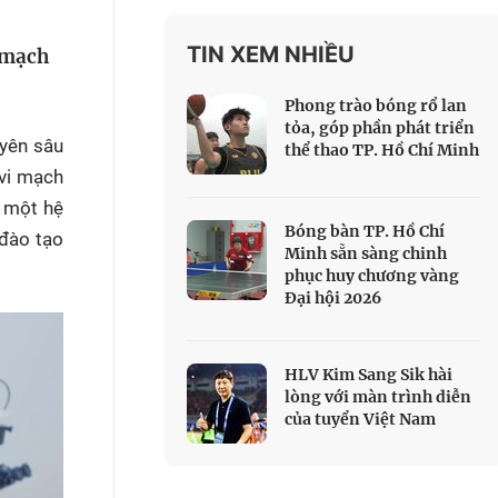
 Thể thao
TIN XEM NHIỀU
i mạch
c đua xe đạp
 Truyền hình
Phong trào bóng rổ lan
c đua offroad
tỏa, góp phần phát triển
yên sâu
thể thao TP. Hồ Chí Minh
V
 vi mạch
 Games 33
g một hệ
Bóng bàn TP. Hồ Chí
 đào tạo
Minh sẵn sàng chinh
phục huy chương vàng
Đại hội 2026
HLV Kim Sang Sik hài
lòng với màn trình diễn
của tuyển Việt Nam