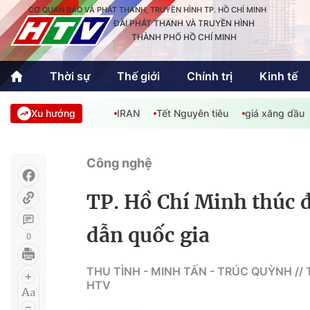
CƠ QUAN BÁO VÀ PHÁT THANH, TRUYỀN HÌNH TP. HỒ CHÍ MINH
ĐÀI PHÁT THANH VÀ TRUYỀN HÌNH
THÀNH PHỐ HỒ CHÍ MINH
Thời sự
Thế giới
Chính trị
Kinh tế
Xu hướng
IRAN
Tết Nguyên tiêu
giá xăng dầu
Thời sự
Thể thao
Văn hóa - G
Trong nước
Trong nướ
Công nghệ
Quốc tế
Quốc tế
TP. Hồ Chí Minh thúc 
An Sinh
Sách hay cuối tuần
Thế giới
dẫn quốc gia
0
Kinh doanh
Công nghệ
Phóng sự
THU TÌNH - MINH TẤN - TRÚC QUỲNH //
HTV