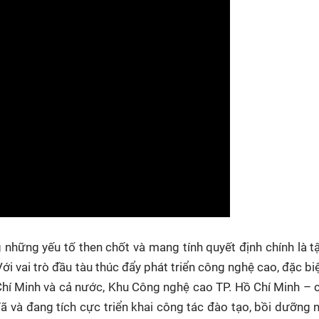
 những yếu tố then chốt và mang tính quyết định chính là t
ới vai trò đầu tàu thúc đẩy phát triển công nghệ cao, đặc biệ
Chí Minh và cả nước, Khu Công nghệ cao TP. Hồ Chí Minh – c
 và đang tích cực triển khai công tác đào tạo, bồi dưỡng 