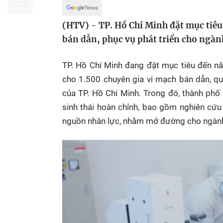
Sự kiện quan tâm
Chuyên đề
HTV Show
(HTV) - TP. Hồ Chí Minh đặt mục tiêu
Không gian văn hóa
Thành phố
Hồ Chí Minh
ngủ
bán dẫn, phục vụ phát triển cho ngà
Chuyển đổi số
Chậm
TP. Hồ Chí Minh đang đặt mục tiêu đến n
Bé xem gì
cho 1.500 chuyên gia vi mạch bán dẫn, qu
của TP. Hồ Chí Minh. Trong đó, thành ph
Mái ấm gia
Việt
sinh thái hoàn chỉnh, bao gồm nghiên cứu p
nguồn nhân lực, nhằm mở đường cho ngành 
Các show 
Các chương
khác