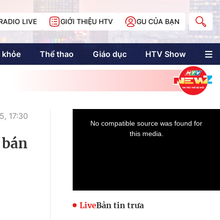
RADIO LIVE
GIỚI THIỆU HTV
GU CỦA BẠN
 khỏe
Thể thao
Giáo dục
HTV Show
nh trị
Multimedia
Multiform
Longform
NewZgraphic
5, 17:30
Doanh nhân Sài
Gòn
 bán
Các trang liên kết
Live
Bản tin trưa