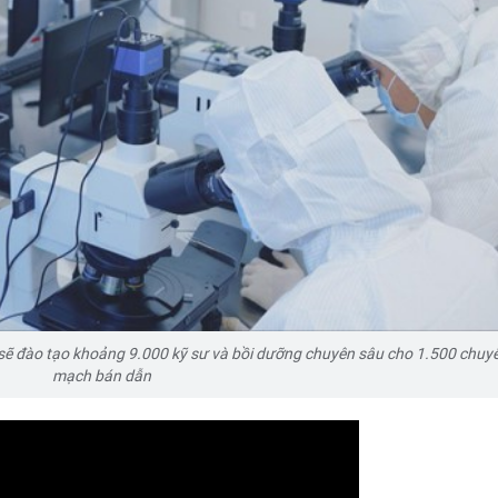
sẽ đào tạo khoảng 9.000 kỹ sư và bồi dưỡng chuyên sâu cho 1.500 chuyên
mạch bán dẫn