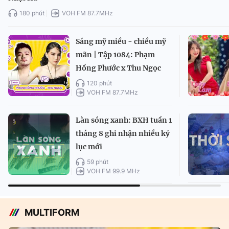
180 phút
VOH FM 87.7MHz
Sáng mỹ miều - chiều mỹ
mãn | Tập 1084: Phạm
Hồng Phước x Thu Ngọc
120 phút
VOH FM 87.7MHz
Làn sóng xanh: BXH tuần 1
tháng 8 ghi nhận nhiều kỷ
lục mới
59 phút
VOH FM 99.9 MHz
MULTIFORM