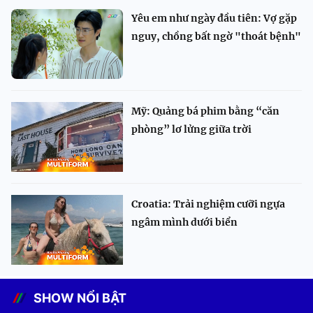
Yêu em như ngày đầu tiên: Vợ gặp
nguy, chồng bất ngờ "thoát bệnh"
Mỹ: Quảng bá phim bằng “căn
phòng” lơ lửng giữa trời
Croatia: Trải nghiệm cưỡi ngựa
ngâm mình dưới biển
SHOW NỔI BẬT