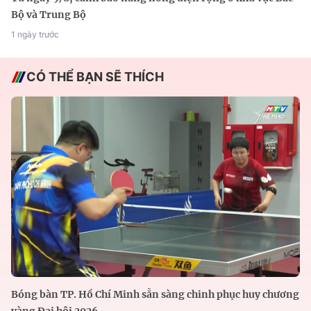
Bộ và Trung Bộ
1 ngày trước
CÓ THỂ BẠN SẼ THÍCH
Bóng bàn TP. Hồ Chí Minh sẵn sàng chinh phục huy chương
vàng Đại hội 2026