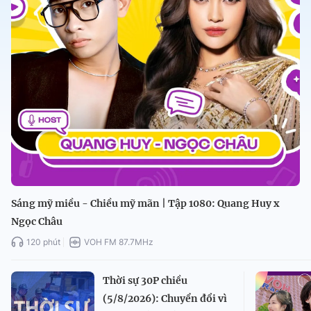
Sáng mỹ miều - Chiều mỹ mãn | Tập 1080: Quang Huy x
Ngọc Châu
120 phút
VOH FM 87.7MHz
Thời sự 30P chiều
(5/8/2026): Chuyển đổi vì