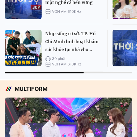
một nghề cá bền vững
VOH AM 610KHz
Nhịp sống cơ sở: TP. Hồ
Chí Minh linh hoạt khám
sức khỏe tại nhà cho...
30 phút
VOH AM 610KHz
MULTIFORM