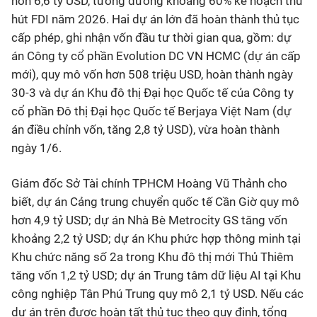
hơn 6,6 tỷ USD, tương đương khoảng 60% kế hoạch thu
hút FDI năm 2026. Hai dự án lớn đã hoàn thành thủ tục
cấp phép, ghi nhận vốn đầu tư thời gian qua, gồm: dự
án Công ty cổ phần Evolution DC VN HCMC (dự án cấp
mới), quy mô vốn hơn 508 triệu USD, hoàn thành ngày
30-3 và dự án Khu đô thị Đại học Quốc tế của Công ty
cổ phần Đô thị Đại học Quốc tế Berjaya Việt Nam (dự
án điều chỉnh vốn, tăng 2,8 tỷ USD), vừa hoàn thành
ngày 1/6.
Giám đốc Sở Tài chính TPHCM Hoàng Vũ Thảnh cho
biết, dự án Cảng trung chuyển quốc tế Cần Giờ quy mô
hơn 4,9 tỷ USD; dự án Nhà Bè Metrocity GS tăng vốn
khoảng 2,2 tỷ USD; dự án Khu phức hợp thông minh tại
Khu chức năng số 2a trong Khu đô thị mới Thủ Thiêm
tăng vốn 1,2 tỷ USD; dự án Trung tâm dữ liệu AI tại Khu
công nghiệp Tân Phú Trung quy mô 2,1 tỷ USD. Nếu các
dự án trên được hoàn tất thủ tục theo quy định, tổng