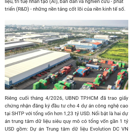
liệu, trí tuệ nhân tạo (AI), bán dẫn và nghiên cứu - phát
triển (R&D) - những nền tảng cốt lõi của nền kinh tế số.
Riêng cuối tháng 4/2026, UBND TP.HCM đã trao giấy
chứng nhận đăng ký đầu tư cho 4 dự án công nghệ cao
tại SHTP với tổng vốn hơn 1,23 tỷ USD. Nổi bật là hai dự
án trung tâm dữ liệu siêu quy mô có tổng vốn gần 1 tỷ
USD gồm: Dự án Trung tâm dữ liệu Evolution DC VN