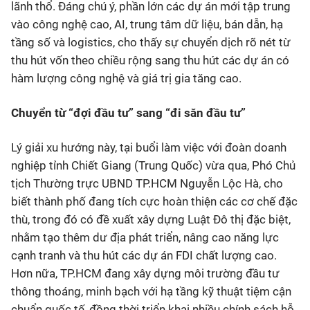
lãnh thổ. Đáng chú ý, phần lớn các dự án mới tập trung
vào công nghệ cao, AI, trung tâm dữ liệu, bán dẫn, hạ
tầng số và logistics, cho thấy sự chuyển dịch rõ nét từ
thu hút vốn theo chiều rộng sang thu hút các dự án có
hàm lượng công nghệ và giá trị gia tăng cao.
Chuyển từ “đợi đầu tư” sang “đi săn đầu tư”
Lý giải xu hướng này, tại buổi làm việc với đoàn doanh
nghiệp tỉnh Chiết Giang (Trung Quốc) vừa qua, Phó Chủ
tịch Thường trực UBND TP.HCM Nguyễn Lộc Hà, cho
biết thành phố đang tích cực hoàn thiện các cơ chế đặc
thù, trong đó có đề xuất xây dựng Luật Đô thị đặc biệt,
nhằm tạo thêm dư địa phát triển, nâng cao năng lực
cạnh tranh và thu hút các dự án FDI chất lượng cao.
Hơn nữa, TP.HCM đang xây dựng môi trường đầu tư
thông thoáng, minh bạch với hạ tầng kỹ thuật tiệm cận
chuẩn quốc tế, đồng thời triển khai nhiều chính sách hỗ