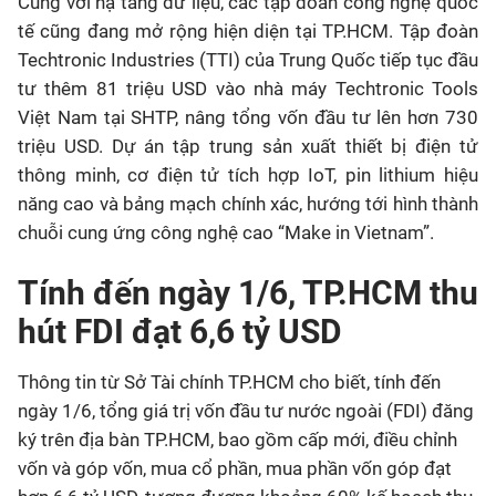
Cùng với hạ tầng dữ liệu, các tập đoàn công nghệ quốc
tế cũng đang mở rộng hiện diện tại TP.HCM. Tập đoàn
Techtronic Industries (TTI) của Trung Quốc tiếp tục đầu
tư thêm 81 triệu USD vào nhà máy Techtronic Tools
Việt Nam tại SHTP, nâng tổng vốn đầu tư lên hơn 730
triệu USD. Dự án tập trung sản xuất thiết bị điện tử
thông minh, cơ điện tử tích hợp IoT, pin lithium hiệu
năng cao và bảng mạch chính xác, hướng tới hình thành
chuỗi cung ứng công nghệ cao “Make in Vietnam”.
Tính đến ngày 1/6, TP.HCM thu
hút FDI đạt 6,6 tỷ USD
Thông tin từ Sở Tài chính TP.HCM cho biết, tính đến
ngày 1/6, tổng giá trị vốn đầu tư nước ngoài (FDI) đăng
ký trên địa bàn TP.HCM, bao gồm cấp mới, điều chỉnh
vốn và góp vốn, mua cổ phần, mua phần vốn góp đạt