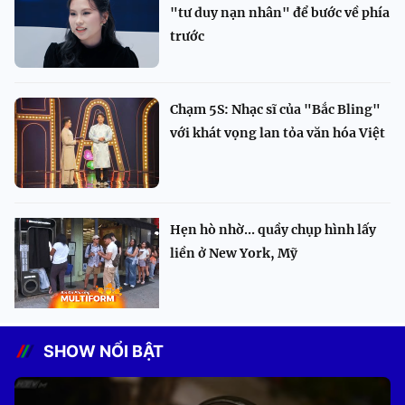
"tư duy nạn nhân" để bước về phía
trước
Chạm 5S: Nhạc sĩ của "Bắc Bling"
với khát vọng lan tỏa văn hóa Việt
Hẹn hò nhờ... quầy chụp hình lấy
liền ở New York, Mỹ
SHOW NỔI BẬT