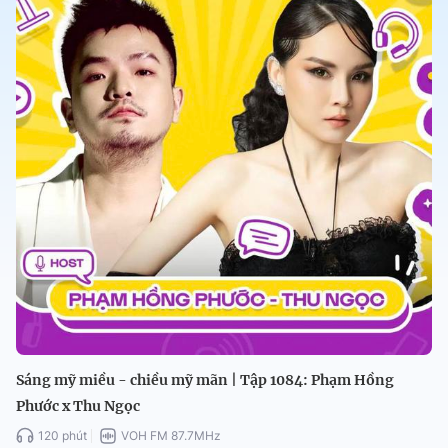
Sáng mỹ miều - chiều mỹ mãn | Tập 1084: Phạm Hồng
Phước x Thu Ngọc
120 phút
VOH FM 87.7MHz