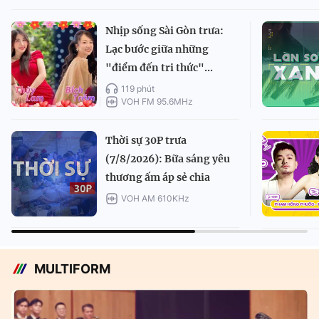
Nhịp sống Sài Gòn trưa:
Lạc bước giữa những
"điểm đến tri thức"...
119 phút
VOH FM 95.6MHz
Thời sự 30P trưa
(7/8/2026): Bữa sáng yêu
thương ấm áp sẻ chia
VOH AM 610KHz
MULTIFORM