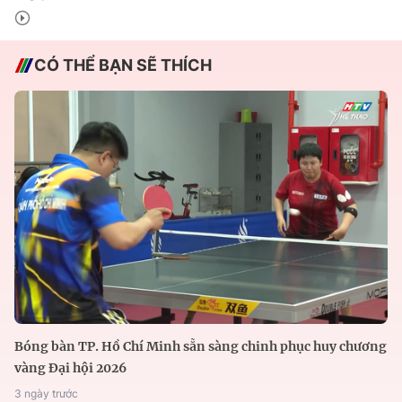
CÓ THỂ BẠN SẼ THÍCH
Bóng bàn TP. Hồ Chí Minh sẵn sàng chinh phục huy chương
vàng Đại hội 2026
3 ngày trước