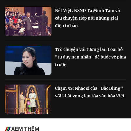
Nét Việt: NSND Tạ Minh Tâm và
câu chuyện tiếp nối những giai
điệu tự hào
Trò chuyện với tương lai: Loại bỏ
"tư duy nạn nhân" để bước về phía
trước
Chạm 5S: Nhạc sĩ của "Bắc Bling"
với khát vọng lan tỏa văn hóa Việt
XEM THÊM