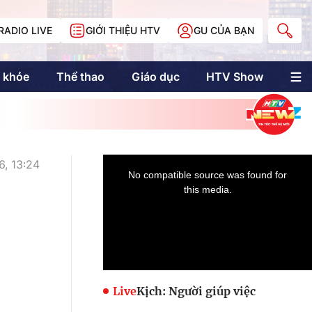
RADIO LIVE
GIỚI THIỆU HTV
GU CỦA BẠN
 khỏe
Thể thao
Giáo dục
HTV Show
nh trị
Multimedia
Multiform
Longform
NewZgraphic
6, 13:24
Doanh nhân Sài
Gòn
Các trang liên kết
Live
Kịch: Người giúp việc