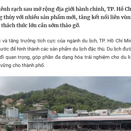
HTV Phim
HTV Sự kiện
HTV
kênh rạch sau mở rộng địa giới hành chính, TP. Hồ C
 không
Phim truyền hình
Made By Vietnam
Cuộ
g thủy với nhiều sản phẩm mới, tăng kết nối liên vù
Cúp
à thách thức lớn cần sớm tháo gỡ.
Phim tài liệu
Ngày hội HTV
Cuộ
Innovation Fest
HT
và tăng trưởng tích cực của ngành du lịch, TP. Hồ Chí M
Chung một tấm
nước để hình thành các sản phẩm du lịch đặc thù. Du lịch đư
SEA
 đình
lòng
đi quan trọng, góp phần đa dạng hóa trải nghiệm cho du 
n vững cho thành phố.
khác
 trình