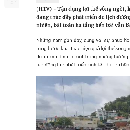
Sự kiện quan tâm
Chuyên đề
HTV Show
(HTV) - Tận dụng lợi thế sông ngòi, 
Không gian văn hóa
Thành phố
đang thúc đẩy phát triển du lịch đườn
Hồ Chí Minh
ngủ
nhiên, bài toán hạ tầng bến bãi vẫn l
Chuyển đổi số
Chậm
Những năm gần đây, cùng với sự phục hồi 
Bé xem gì
từng bước khai thác hiệu quả lợi thế sông 
Mái ấm gia
được xác định là một trong những hướng 
Việt
tạo động lực phát triển kinh tế - du lịch bề
Các show 
Các chương
khác