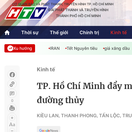
CƠ QUAN BÁO VÀ PHÁT THANH, TRUYỀN HÌNH TP. HỒ CHÍ MINH
ĐÀI PHÁT THANH VÀ TRUYỀN HÌNH
THÀNH PHỐ HỒ CHÍ MINH
Thời sự
Thế giới
Chính trị
Kinh tế
Xu hướng
IRAN
Tết Nguyên tiêu
giá xăng dầu
Thời sự
Thể thao
Văn hóa - G
Trong nước
Trong nướ
Kinh tế
Quốc tế
Quốc tế
TP. Hồ Chí Minh đẩy m
An Sinh
Sách hay cuối tuần
Thế giới
đường thủy
0
Kinh doanh
Công nghệ
Phóng sự
KIỀU LAN
THANH PHONG
TẤN LỘC
TRU
,
,
,