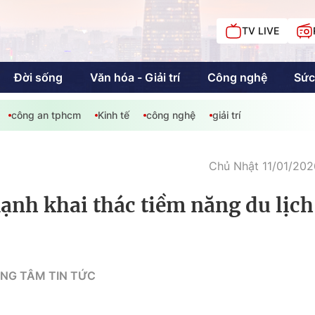
TV LIVE
Đời sống
Văn hóa - Giải trí
Công nghệ
Sức
công an tphcm
Kinh tế
công nghệ
giải trí
iải trí
Giáo dục
Kinh tế
Chí
c
Chủ Nhật 11/01/202
ạnh khai thác tiềm năng du lịch
Sức khỏe
Đời sống
Khán giả HTV
Chuyện chúng tôi
NG TÂM TIN TỨC