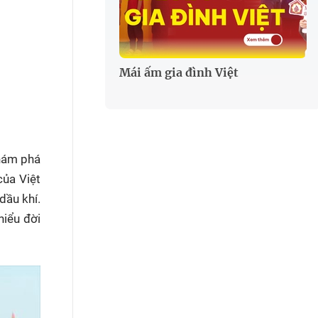
Mái ấm gia đình Việt
khám phá
của Việt
dầu khí.
hiểu đời