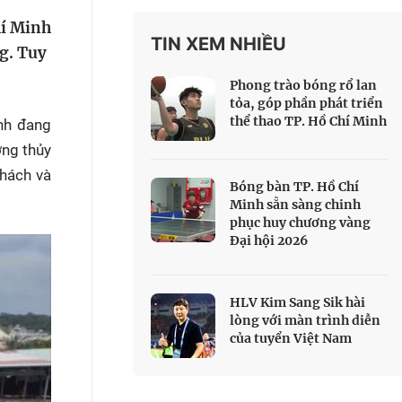
 Thể thao
hí Minh
TIN XEM NHIỀU
c đua xe đạp
ng. Tuy
 Truyền hình
Phong trào bóng rổ lan
c đua offroad
tỏa, góp phần phát triển
thể thao TP. Hồ Chí Minh
V
inh đang
ờng thủy
 Games 33
khách và
Bóng bàn TP. Hồ Chí
Minh sẵn sàng chinh
phục huy chương vàng
Đại hội 2026
HLV Kim Sang Sik hài
lòng với màn trình diễn
của tuyển Việt Nam