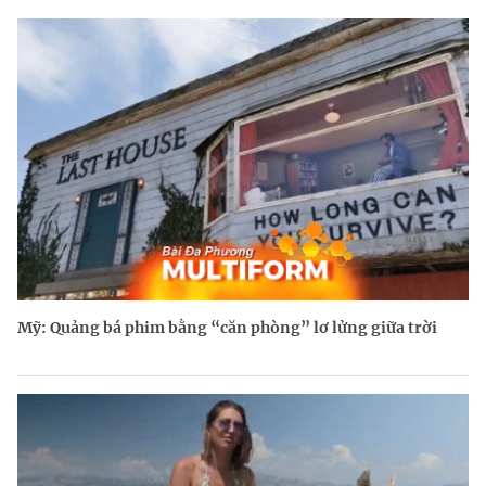
Mỹ: Quảng bá phim bằng “căn phòng” lơ lửng giữa trời