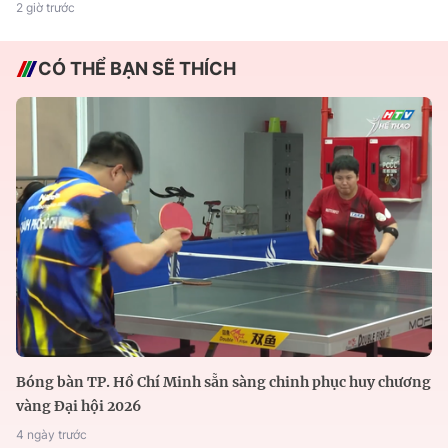
2 giờ trước
CÓ THỂ BẠN SẼ THÍCH
Bóng bàn TP. Hồ Chí Minh sẵn sàng chinh phục huy chương
vàng Đại hội 2026
4 ngày trước