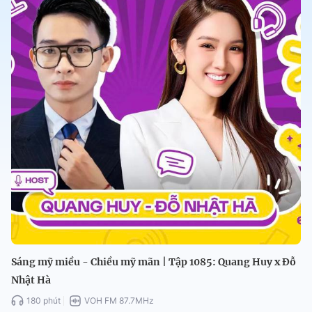
Sáng mỹ miều - Chiều mỹ mãn | Tập 1085: Quang Huy x Đỗ
Nhật Hà
180 phút
VOH FM 87.7MHz