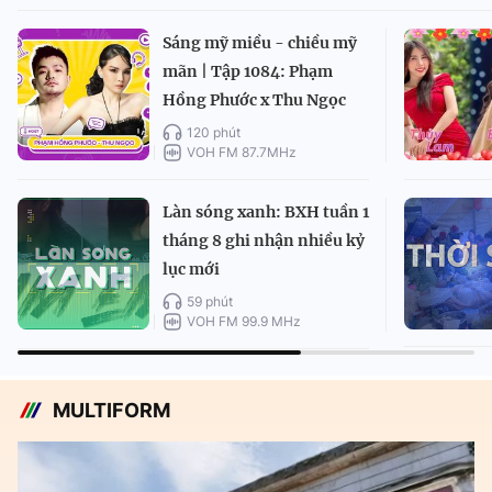
Sáng mỹ miều - chiều mỹ
mãn | Tập 1084: Phạm
Hồng Phước x Thu Ngọc
120 phút
VOH FM 87.7MHz
Làn sóng xanh: BXH tuần 1
tháng 8 ghi nhận nhiều kỷ
lục mới
59 phút
VOH FM 99.9 MHz
MULTIFORM