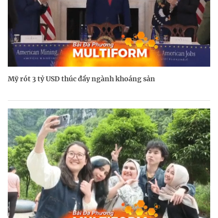
Mỹ rót 3 tỷ USD thúc đẩy ngành khoáng sản