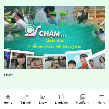
Chậm
Home
Show
Live&lịch
Tin mới
Multiform
Menu