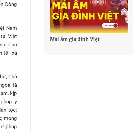
ển Đông
Việt Nam
tại Việt
Mái ấm gia đình Việt
 số. Các
 tế - xã
thư, Chủ
goài là
tâm, kịp
 pháp lý
dân tộc;
ốc; mong
tốt pháp