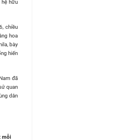
n hệ hữu
6, chiều
dâng hoa
ila, bày
ống hiến
t Nam đã
 sử quan
hùng dân
t mỗi