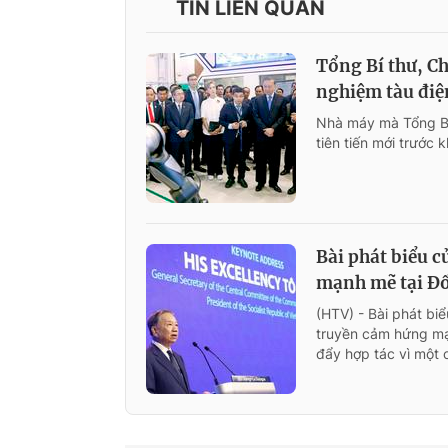
TIN LIÊN QUAN
Tổng Bí thư, C
nghiệm tàu đi
Nhà máy mà Tổng Bí
tiên tiến mới trước
Bài phát biểu 
mạnh mẽ tại Đố
(HTV) - Bài phát biể
truyền cảm hứng mạn
đẩy hợp tác vì một 