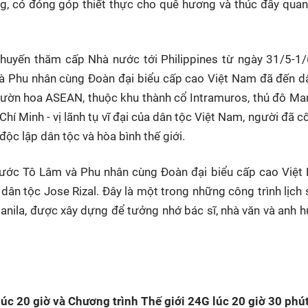
ộng, có đóng góp thiết thực cho quê hương và thúc đẩy qua
huyến thăm cấp Nhà nước tới Philippines từ ngày 31/5-1/
và Phu nhân cùng Đoàn đại biểu cấp cao Việt Nam đã đến 
Vườn hoa ASEAN, thuộc khu thành cổ Intramuros, thủ đô Man
Chí Minh - vị lãnh tụ vĩ đại của dân tộc Việt Nam, người đã c
ộc lập dân tộc và hòa bình thế giới.
 nước Tô Lâm và Phu nhân cùng Đoàn đại biểu cấp cao Việ
dân tộc Jose Rizal. Đây là một trong những công trình lịch
Manila, được xây dựng để tưởng nhớ bác sĩ, nhà văn và anh 
úc 20 giờ và Chương trình Thế giới 24G lúc 20 giờ 30 phú