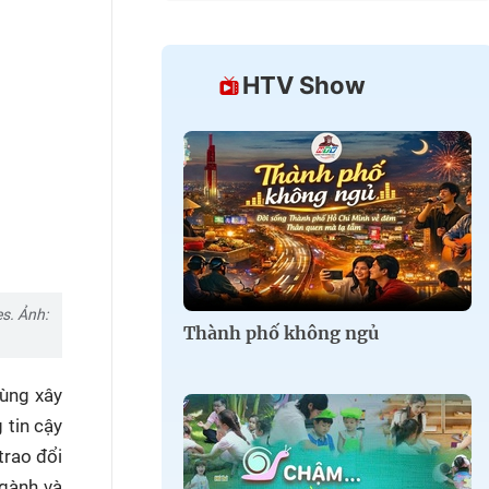
HTV Show
s. Ảnh:
Thành phố không ngủ
cùng xây
 tin cậy
trao đổi
ngành và