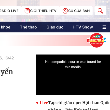
RADIO LIVE
GIỚI THIỆU HTV
GU CỦA BẠN
 khỏe
Thể thao
Giáo dục
HTV Show
nh trị
Multimedia
Multiform
Longform
NewZgraphic
6, 16:42
Doanh nhân Sài
Gòn
uyến
Các trang liên kết
Live
Tạp chí giáo dục: Hội thao Quố