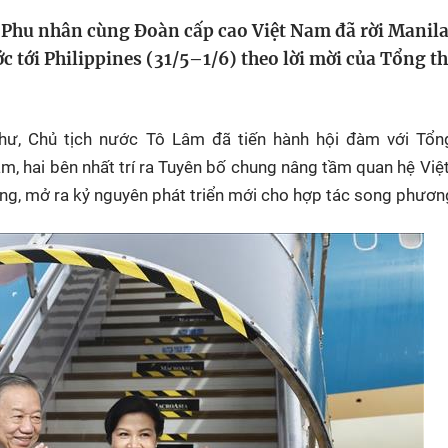
HTV Phim
HTV Sự kiện
HTV
 Phu nhân cùng Đoàn cấp cao Việt Nam đã rời Manila
 không
Phim truyền hình
Made By Vietnam
Cuộ
c tới Philippines (31/5–1/6) theo lời mời của Tổng t
Cúp
Phim tài liệu
Ngày hội HTV
Cuộ
Innovation Fest
HT
hư, Chủ tịch nước Tô Lâm đã tiến hành hội đàm với Tổn
Chung một tấm
m, hai bên nhất trí ra Tuyên bố chung nâng tầm quan hệ Vi
SEA
 đình
lòng
ờng, mở ra kỷ nguyên phát triển mới cho hợp tác song phươn
khác
 trình