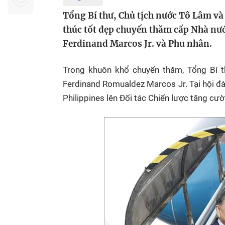
Sự kiện quan tâm
Chuyên đề
HTV Show
Tổng Bí thư, Chủ tịch nước Tô Lâm và
Không gian văn hóa
Thành phố
thúc tốt đẹp chuyến thăm cấp Nhà nướ
Hồ Chí Minh
ngủ
Ferdinand Marcos Jr. và Phu nhân.
Chuyển đổi số
Chậm
Trong khuôn khổ chuyến thăm, Tổng Bí t
Bé xem gì
Ferdinand Romualdez Marcos Jr. Tại hội đà
Mái ấm gia
Philippines lên Đối tác Chiến lược tăng cư
Việt
Các show 
Các chương
khác