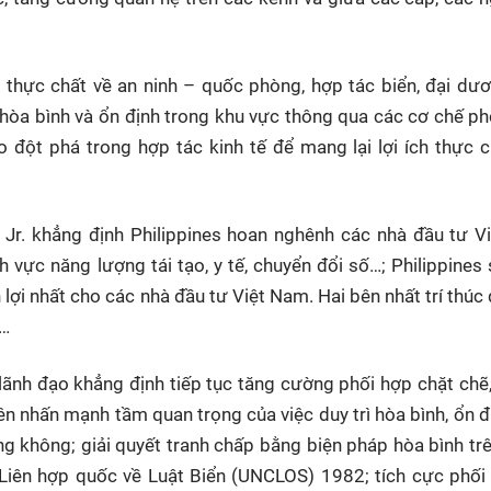
c thực chất về an ninh – quốc phòng, hợp tác biển, đại dư
 hòa bình và ổn định trong khu vực thông qua các cơ chế p
o đột phá trong hợp tác kinh tế để mang lại lợi ích thực 
r. khẳng định Philippines hoan nghênh các nhà đầu tư V
h vực năng lượng tái tạo, y tế, chuyển đổi số…; Philippines
n lợi nhất cho các nhà đầu tư Việt Nam. Hai bên nhất trí thúc
n…
 lãnh đạo khẳng định tiếp tục tăng cường phối hợp chặt chẽ
ên nhấn mạnh tầm quan trọng của việc duy trì hòa bình, ổn đ
ng không; giải quyết tranh chấp bằng biện pháp hòa bình tr
Liên hợp quốc về Luật Biển (UNCLOS) 1982; tích cực phối