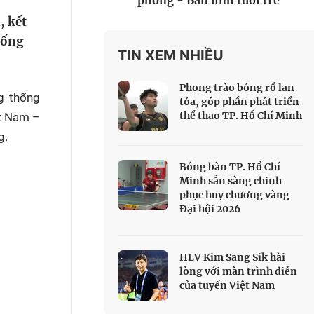
phòng - Bản lĩnh tuổi trẻ
 Thể thao
, kết
c đua xe đạp
hống
 Truyền hình
TIN XEM NHIỀU
c đua offroad
Phong trào bóng rổ lan
V
g thống
tỏa, góp phần phát triển
thể thao TP. Hồ Chí Minh
ệt Nam –
 Games 33
g.
Bóng bàn TP. Hồ Chí
Minh sẵn sàng chinh
phục huy chương vàng
Đại hội 2026
HLV Kim Sang Sik hài
lòng với màn trình diễn
của tuyển Việt Nam