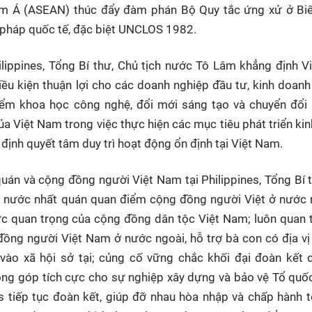
am Á (ASEAN) thúc đẩy đàm phán Bộ Quy tắc ứng xử ở Bi
t pháp quốc tế, đặc biệt UNCLOS 1982.
ilippines, Tổng Bí thư, Chủ tịch nước Tô Lâm khẳng định 
điều kiện thuận lợi cho các doanh nghiệp đầu tư, kinh doanh 
điểm khoa học công nghệ, đổi mới sáng tạo và chuyển đổi
 Việt Nam trong việc thực hiện các mục tiêu phát triển kinh
định quyết tâm duy trì hoạt động ổn định tại Việt Nam.
quán và cộng đồng người Việt Nam tại Philippines, Tổng Bí 
 nước nhất quán quan điểm cộng đồng người Việt ở nước n
ực quan trọng của cộng đồng dân tộc Việt Nam; luôn quan 
đồng người Việt Nam ở nước ngoài, hỗ trợ bà con có địa vị
vào xã hội sở tại; củng cố vững chắc khối đại đoàn kết 
đóng góp tích cực cho sự nghiệp xây dựng và bảo vệ Tổ qu
s tiếp tục đoàn kết, giúp đỡ nhau hòa nhập và chấp hành 