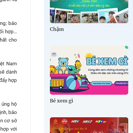
ơng; bảo
Chậm
hối hợp…
chất cho
iệt Nam
 sẽ dành
 đẩy hợp
Bé xem gì
, ủng hộ
ịnh, bảo
ên cơ sở
 hợp với