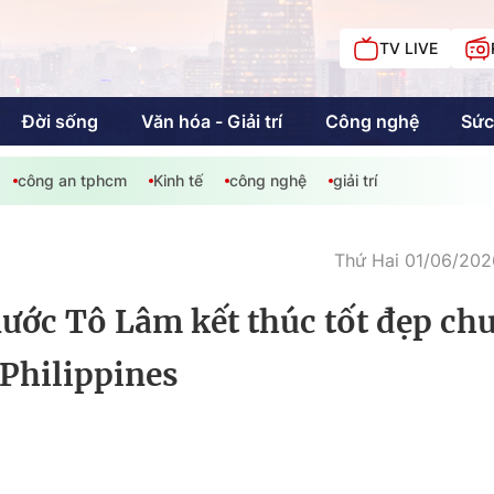
TV LIVE
Đời sống
Văn hóa - Giải trí
Công nghệ
Sức
công an tphcm
Kinh tế
công nghệ
giải trí
iải trí
Giáo dục
Kinh tế
Chí
c
Thứ Hai 01/06/202
nước Tô Lâm kết thúc tốt đẹp ch
Sức khỏe
Đời sống
 Philippines
Khán giả HTV
Chuyện chúng tôi