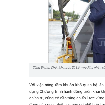
Tổng Bí thư, Chủ tịch nước Tô Lâm và Phu nhân rời
Với việc nâng tầm khuôn khổ quan hệ lên 
dựng Chương trình hành động triển khai khu
chính trị, củng cố nền tảng chiến lược vữn
đoàn cấp cao, phát huy các cơ chế hợp tá