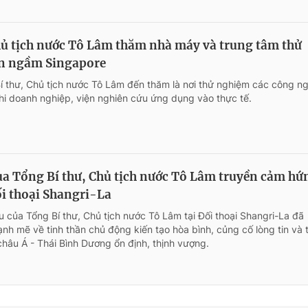
hủ tịch nước Tô Lâm thăm nhà máy và trung tâm thử
ện ngầm Singapore
 thư, Chủ tịch nước Tô Lâm đến thăm là nơi thử nghiệm các công n
 khi doanh nghiệp, viện nghiên cứu ứng dụng vào thực tế.
của Tổng Bí thư, Chủ tịch nước Tô Lâm truyền cảm hứ
i thoại Shangri-La
u của Tổng Bí thư, Chủ tịch nước Tô Lâm tại Đối thoại Shangri-La đã
h mẽ về tinh thần chủ động kiến tạo hòa bình, củng cố lòng tin và 
châu Á - Thái Bình Dương ổn định, thịnh vượng.