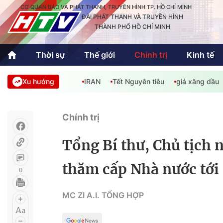
CƠ QUAN BÁO VÀ PHÁT THANH, TRUYỀN HÌNH TP. HỒ CHÍ MINH
ĐÀI PHÁT THANH VÀ TRUYỀN HÌNH
THÀNH PHỐ HỒ CHÍ MINH
Thời sự
Thế giới
Chính trị
Kinh tế
Xu hướng
IRAN
Tết Nguyên tiêu
giá xăng dầu
Thời sự
Thể thao
Văn hóa - G
Trong nước
Trong nướ
Chính trị
Quốc tế
Quốc tế
Tổng Bí thư, Chủ tịch 
An Sinh
Sách hay cuối tuần
Thế giới
thăm cấp Nhà nước tới
0
Kinh doanh
Công nghệ
Phóng sự
MC ZI A.I. TỔNG HỢP