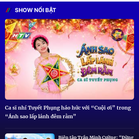
SHOW NỔI BẬT
Ca sĩ nhí Tuyết Phụng háo hức với “Cuội ơi” trong
“Ánh sao lấp lánh đêm rằm”
Biên tập Trần Minh Cường: “Đừng