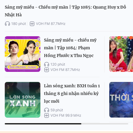
Sáng mỹ miều - Chiều mỹ mãn | Tập 1085: Quang Huy x Đỗ
Nhật Hà
180 phút
VOH FM 87.7MHz
Sáng mỹ miều - chiều mỹ
mãn | Tập 1084: Phạm
Hồng Phước x Thu Ngọc
120 phút
VOH FM 87.7MHz
Làn sóng xanh: BXH tuần 1
tháng 8 ghi nhận nhiều kỷ
lục mới
59 phút
VOH FM 99.9 MHz