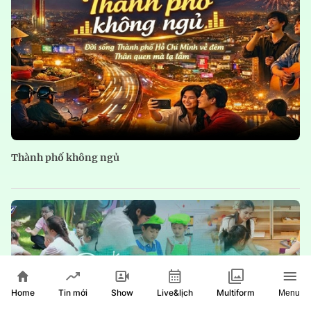
Thành phố không ngủ
Home
Show
Live&lịch
Tin mới
Multiform
Menu