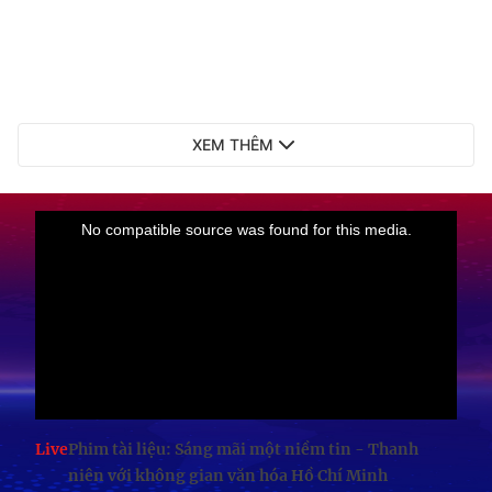
XEM THÊM
Live
Phim tài liệu: Sáng mãi một niềm tin - Thanh
niên với không gian văn hóa Hồ Chí Minh