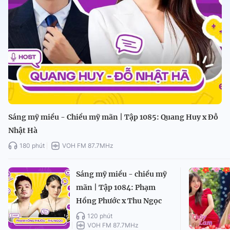
Sáng mỹ miều - Chiều mỹ mãn | Tập 1085: Quang Huy x Đỗ
Nhật Hà
180 phút
VOH FM 87.7MHz
Sáng mỹ miều - chiều mỹ
mãn | Tập 1084: Phạm
Hồng Phước x Thu Ngọc
120 phút
VOH FM 87.7MHz