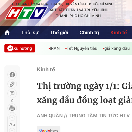
CƠ QUAN BÁO VÀ PHÁT THANH, TRUYỀN HÌNH TP. HỒ CHÍ MINH
ĐÀI PHÁT THANH VÀ TRUYỀN HÌNH
THÀNH PHỐ HỒ CHÍ MINH
Thời sự
Thế giới
Chính trị
Kinh tế
Xu hướng
IRAN
Tết Nguyên tiêu
giá xăng dầu
Thời sự
Thể thao
Văn hóa - G
Trong nước
Trong nướ
Kinh tế
Quốc tế
Quốc tế
Thị trường ngày 1/1: 
An Sinh
Sách hay cuối tuần
Thế giới
xăng dầu đồng loạt gi
0
Kinh doanh
Công nghệ
Phóng sự
ANH QUÂN // TRUNG TÂM TIN TỨC HTV