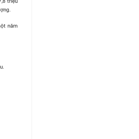
,8 triệu
ượng.
 một năm
u.