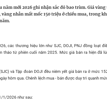
HTV Phim
HTV Sự kiện
HTV
u năm mới 2026 ghi nhận sắc đỏ bao trùm. Giá vàng
 không
Phim truyền hình
Made By Vietnam
Cuộ
, vàng nhẫn mất mốc 150 triệu ở chiều mua, trong kh
Cúp
 năm.
Phim tài liệu
Ngày hội HTV
Cuộ
Innovation Fest
HT
Chung một tấm
SEA
 đình
lòng
26, các thương hiệu lớn như SJC, DOJI, PNJ đồng loạt đi
n tháo từ phiên cuối năm 2025. Mức giá bán ra hiện đã lù
khác
 trình
(SJC) và Tập đoàn DOJI đều niêm yết giá bán ra ở mức 152
ngày hôm qua. Chênh lệch mua - bán được duy trì quanh mức
1/1/2026 như sau: