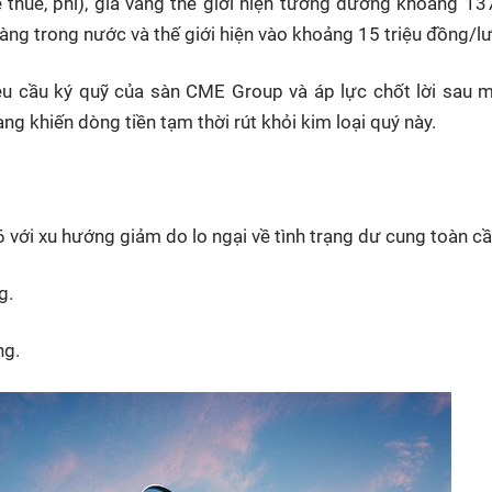
thuế, phí), giá vàng thế giới hiện tương đương khoảng 137
àng trong nước và thế giới hiện vào khoảng 15 triệu đồng/l
yêu cầu ký quỹ của sàn CME Group và áp lực chốt lời sau
g khiến dòng tiền tạm thời rút khỏi kim loại quý này.
với xu hướng giảm do lo ngại về tình trạng dư cung toàn cầ
g.
ng.