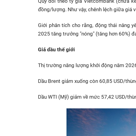
Quy đổi theo tỷ giá Vietcombank (chưa kể 
đồng/lượng. Như vậy, chênh lệch giữa giá v
Giới phân tích cho rằng, động thái nâng 
2025 tăng trưởng "nóng" (tăng hơn 60%) đan
Giá dầu thế giới
Thị trường năng lượng khởi động năm 2026 
Dầu Brent giảm xuống còn 60,85 USD/thùn
Dầu WTI (Mỹ) giảm về mức 57,42 USD/thù