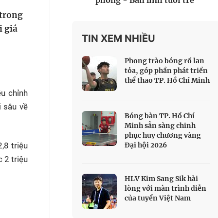
phòng - Bản lĩnh tuổi trẻ
 Thể thao
 trong
c đua xe đạp
i giá
 Truyền hình
TIN XEM NHIỀU
c đua offroad
Phong trào bóng rổ lan
V
tỏa, góp phần phát triển
thể thao TP. Hồ Chí Minh
 Games 33
ều chỉnh
i sâu về
Bóng bàn TP. Hồ Chí
Minh sẵn sàng chinh
phục huy chương vàng
,8 triệu
Đại hội 2026
 2 triệu
HLV Kim Sang Sik hài
lòng với màn trình diễn
của tuyển Việt Nam