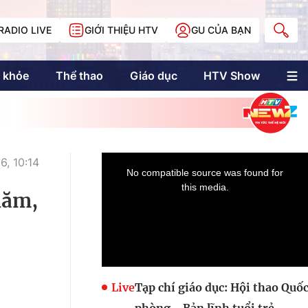
RADIO LIVE
GIỚI THIỆU HTV
GU CỦA BẠN
 khỏe
Thể thao
Giáo dục
HTV Show
nh trị
Multimedia
Multiform
Longform
NewZgraphic
, 10:14
Doanh nhân Sài
Gòn
năm,
Các trang liên kết
Live
Tạp chí giáo dục: Hội thao Quố