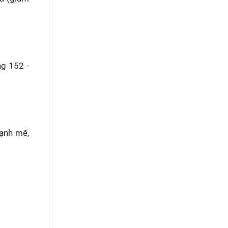
ng 152 -
mạnh mẽ,