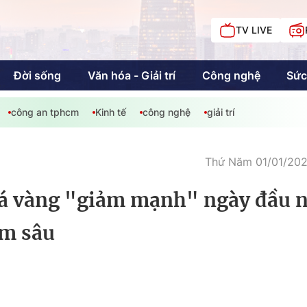
TV LIVE
Đời sống
Văn hóa - Giải trí
Công nghệ
Sức
công an tphcm
Kinh tế
công nghệ
giải trí
iải trí
Giáo dục
Kinh tế
Chí
c
Thứ Năm 01/01/2026
Giá vàng "giảm mạnh" ngày đầu 
Sức khỏe
Đời sống
ảm sâu
Khán giả HTV
Chuyện chúng tôi