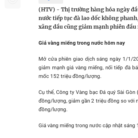
Sự kiện quan tâm
Chuyên đề
HTV Show
(HTV) - Thị trường hàng hóa ngày đầ
Không gian văn hóa
Thành phố
nước tiếp tục đà lao dốc không phanh
Hồ Chí Minh
ngủ
xăng dầu cũng giảm mạnh phiên đầu
Chuyển đổi số
Chậm
Giá vàng miếng trong nước hôm nay
Bé xem gì
Mái ấm gia
Mở cửa phiên giao dịch sáng ngày 1/1/20
Việt
giảm mạnh giá vàng miếng, nối tiếp đà bá
mốc 152 triệu đồng/lượng.
Các show 
Các chương
Cụ thể, Công ty Vàng bạc Đá quý Sài Gòn 
khác
đồng/lượng, giảm gần 2 triệu đồng so với 
đồng/lượng.
Giá vàng miếng trong nước cập nhật sáng 