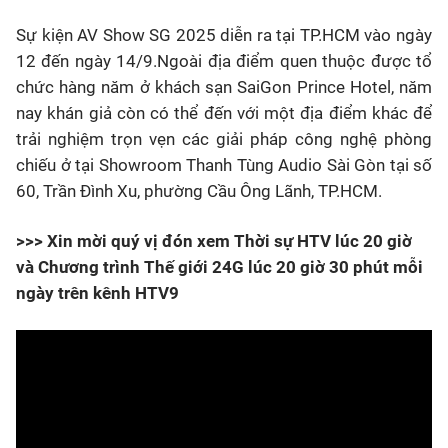
S
ự kiện AV Show SG 2025 diễn ra tại TP.HCM
vào ngày
12 đến ngày 14/9.
N
goài địa điểm quen thuộc được tổ
chức hàng năm ở khách sạn SaiGon Prince Hotel,
năm
nay
khán giả còn có thể đến
với một địa điểm khác để
trải nghiệm trọn vẹn các giải pháp công nghệ phòng
chiếu
ở
tại Showroom Thanh Tùng Audio
Sài Gòn
tại số
60, Trần Đình Xu, phường Cầu Ông Lãnh, TP.HCM.
>>> Xin mời quý vị đón xem Thời sự HTV lúc 20 giờ
và Chương trình Thế giới 24G lúc 20 giờ 30 phút mỗi
ngày trên kênh HTV9