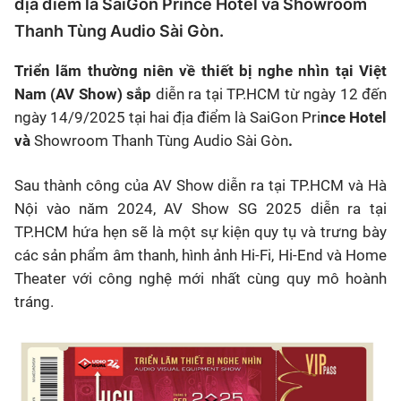
địa điểm là SaiGon Prince Hotel và Showroom
Thanh Tùng Audio Sài Gòn.
T
riển lãm thường niên về thiết bị nghe nhìn tại Việt
Nam (AV Show)
sắp
diễn ra tại TP.HCM từ ngày 12 đến
ngày 14/9/2025 tại hai địa điểm là SaiGon Pri
n
ce Hotel
và
Showroom
Thanh Tùng Audio
Sài Gòn
.
Sau
thành công của
AV Show diễn ra tại
TP.HCM và
Hà
Nội
vào năm 2024,
AV Show SG 2025 diễn ra tại
TP.HCM hứa hẹn sẽ là một sự kiện quy tụ và trưng bày
các sản phẩm âm thanh, hình ảnh Hi-Fi, Hi-End và Home
Theater với công nghệ mới nhất
cùng
quy mô hoành
tráng.