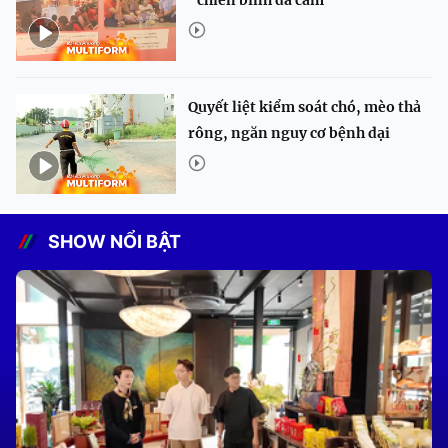
“chiến binh da cam”
Quyết liệt kiểm soát chó, mèo thả
rông, ngăn nguy cơ bệnh dại
SHOW NỔI BẬT