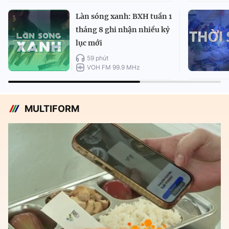
Làn sóng xanh: BXH tuần 1
tháng 8 ghi nhận nhiều kỷ
lục mới
59 phút
VOH FM 99.9 MHz
MULTIFORM