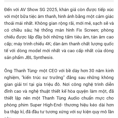
Đến với AV Show SG 2025, khán giả còn được tiếp xúc
với một bữa tiệc âm thanh, hình ảnh bằng một
cảm giác
thoải mái nhất.
Không gian rộng rãi, mới mẻ, sạch sẽ và
có chiều sâu;
hệ thống màn hình Fix Screen;
phòng
chiếu được lấp đầy bởi những tấm tiêu âm, tán âm cao
cấp;
máy trình chiếu 4K; dàn âm thanh chất lượng quốc
tế với dòng model mới nhất và cao cấp nhất của dòng
sản phẩm JBL Synthesis.
Ô
ng
Thanh Tùng
-
một
CEO với bề dày hơn 30 năm kinh
nghiệm,
"kiến trúc sư trưởng" đằng sau những không
gian giải trí tại gia triệu đô
.
N
ơi công nghệ trình diễn
đỉnh cao và nghệ thuật thiết kế hòa quyện làm một
, đã
thiết lập nên một Thanh Tùng Audio chuẩn mực cho
phòng phim Super High-End-
thương
hiệu kéo dài hơn
ba thập kỉ
,
đã đầu tư tương xứng với sự kiện quy mô lần