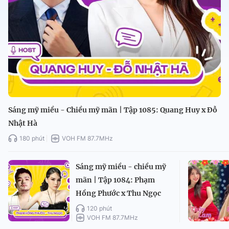
Sáng mỹ miều - Chiều mỹ mãn | Tập 1085: Quang Huy x Đỗ
Nhật Hà
180 phút
VOH FM 87.7MHz
Sáng mỹ miều - chiều mỹ
mãn | Tập 1084: Phạm
Hồng Phước x Thu Ngọc
120 phút
VOH FM 87.7MHz