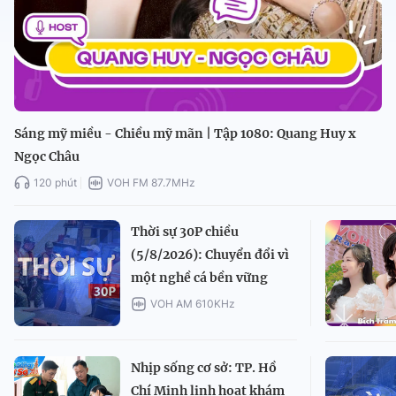
Sáng mỹ miều - Chiều mỹ mãn | Tập 1080: Quang Huy x
Ngọc Châu
120 phút
VOH FM 87.7MHz
Thời sự 30P chiều
(5/8/2026): Chuyển đổi vì
một nghề cá bền vững
VOH AM 610KHz
Nhịp sống cơ sở: TP. Hồ
Chí Minh linh hoạt khám