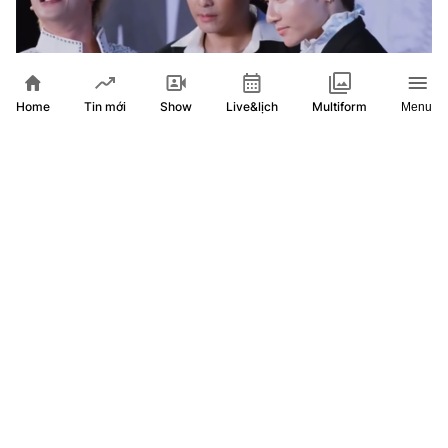
Home
Show
Live&lịch
Tin mới
Multiform
Menu
Say hi rực rỡ - 20g30 Chủ nhật (2/8) trên HTV7