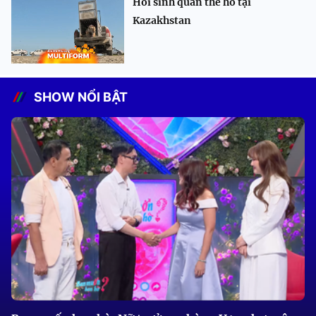
Hồi sinh quần thể hổ tại
Kazakhstan
SHOW NỔI BẬT