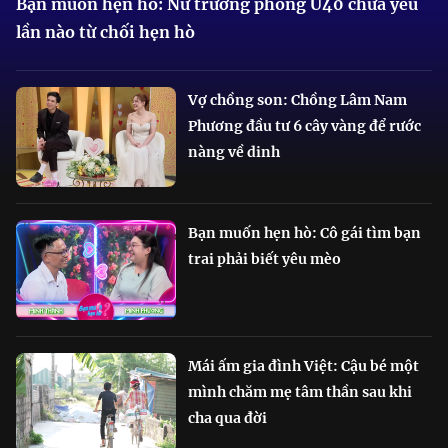
Bạn muốn hẹn hò: Nữ trưởng phòng U40 chưa yêu
lần nào từ chối hẹn hò
Vợ chồng son: Chồng Lâm Nam
Phương đầu tư 6 cây vàng để rước
nàng về dinh
Bạn muốn hẹn hò: Cô gái tìm bạn
trai phải biết yêu mèo
Mái ấm gia đình Việt: Cậu bé một
mình chăm mẹ tâm thần sau khi
cha qua đời