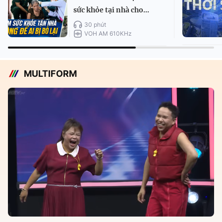
sức khỏe tại nhà cho...
30 phút
VOH AM 610KHz
MULTIFORM