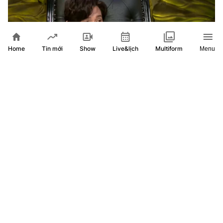
Home
Show
Live&lịch
Tin mới
Multiform
Menu
Nguyễn Lê Bá Thắng - Vươn lên bằng nỗ lực tự thân