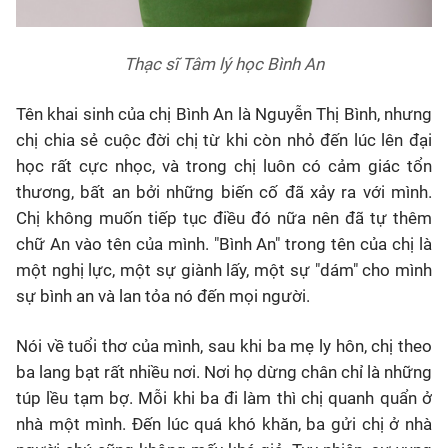
Thạc sĩ Tâm lý học Bình An
Tên khai sinh của chị Bình An là Nguyễn Thị Bình, nhưng
chị chia sẻ cuộc đời chị từ khi còn nhỏ đến lúc lên đại
học rất cực nhọc, và trong chị luôn có cảm giác tổn
thương, bất an bởi những biến cố đã xảy ra với mình.
Chị không muốn tiếp tục điều đó nữa nên đã tự thêm
chữ An vào tên của mình. "Bình An" trong tên của chị là
một nghị lực, một sự giành lấy, một sự "dám" cho mình
sự bình an và lan tỏa nó đến mọi người.
Nói về tuổi thơ của mình, sau khi ba mẹ ly hôn, chị theo
ba lang bạt rất nhiều nơi. Nơi họ dừng chân chỉ là những
túp lều tạm bợ. Mỗi khi ba đi làm thì chị quanh quẩn ở
nhà một mình. Đến lúc quá khó khăn, ba gửi chị ở nhà