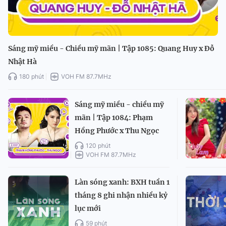
Sáng mỹ miều - Chiều mỹ mãn | Tập 1085: Quang Huy x Đỗ
Nhật Hà
180 phút
VOH FM 87.7MHz
Sáng mỹ miều - chiều mỹ
mãn | Tập 1084: Phạm
Hồng Phước x Thu Ngọc
120 phút
VOH FM 87.7MHz
Làn sóng xanh: BXH tuần 1
tháng 8 ghi nhận nhiều kỷ
lục mới
59 phút