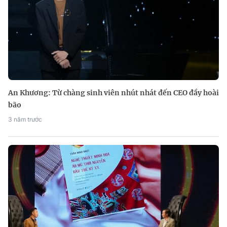
An Khương: Từ chàng sinh viên nhút nhát đến CEO đầy hoài
bão
3 năm trước