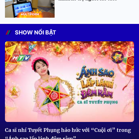
SHOW NỔI BẬT
Ca sĩ nhí Tuyết Phụng háo hức với “Cuội ơi” trong
“Ánh sao lấp lánh đêm rằm”