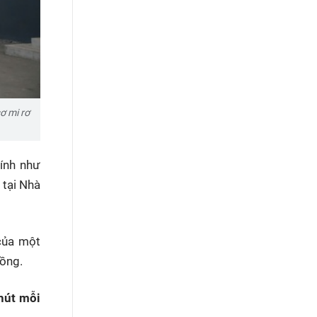
ơ mi rơ
tính như
 tại Nhà
của một
đồng.
hút mỗi