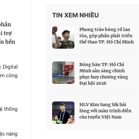
 Thể thao
TIN XEM NHIỀU
c đua xe đạp
 Truyền hình
 phần
Phong trào bóng rổ lan
i trợ
c đua offroad
tỏa, góp phần phát triển
ển bền
thể thao TP. Hồ Chí Minh
V
 Games 33
Bóng bàn TP. Hồ Chí
 Digital
Minh sẵn sàng chinh
iệm công
phục huy chương vàng
Đại hội 2026
HLV Kim Sang Sik hài
hệ thống
lòng với màn trình diễn
của tuyển Việt Nam
iệc nâng