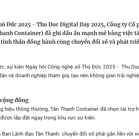
HTV Phim
HTV Sự kiện
HTV
 không
Phim truyền hình
Made By Vietnam
Cuộ
Cúp
ủ Đức 2025 - Thu Duc Digital Day 2025, Công ty Cổ
Phim tài liệu
Ngày hội HTV
anh Container) đã ghi dấu ấn mạnh mẽ bằng việc tà
Cuộ
Innovation Fest
n tinh thần đồng hành cùng chuyển đổi số và phát tri
HT
Chung một tấm
SEA
 đình
lòng
c, sự kiện Ngày hội Công nghệ số Thủ Đức 2025 - Thu Duc
dân và doanh nghiệp tham gia, tạo nên không gian trải ngh
khác
 trình
 cộng đồng
g hiệu thông thường, Tân Thanh Container đã chọn tài trợ 
 được lắp đặt ngay trong khu vực sự kiện.
a Ban Lãnh đạo Tân Thanh: chuyển đổi số phải gắn liền với v