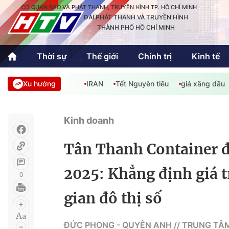
CƠ QUAN BÁO VÀ PHÁT THANH, TRUYỀN HÌNH TP. HỒ CHÍ MINH
ĐÀI PHÁT THANH VÀ TRUYỀN HÌNH
THÀNH PHỐ HỒ CHÍ MINH
Thời sự
Thế giới
Chính trị
Kinh tế
Xu hướng
IRAN
Tết Nguyên tiêu
giá xăng dầu
Thời sự
Thể thao
Văn hóa - G
Trong nước
Trong nướ
Kinh doanh
Quốc tế
Quốc tế
Tân Thanh Container đ
An Sinh
Sách hay cuối tuần
Thế giới
2025: Khẳng định giá t
0
gian đô thị số
Kinh doanh
Công nghệ
Phóng sự
ĐỨC PHONG - QUYÊN ANH // TRUNG TÂ