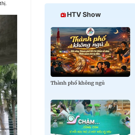
hị.
HTV Show
Thành phố không ngủ