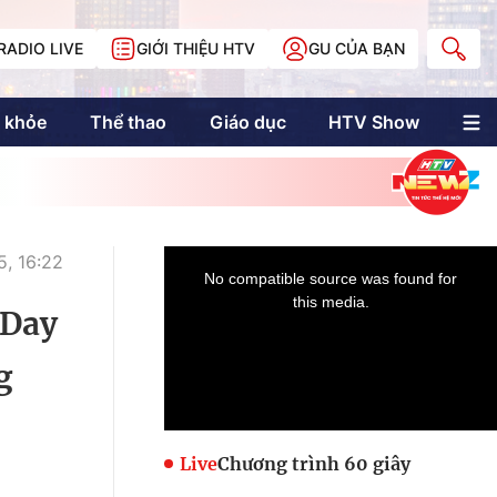
RADIO LIVE
GIỚI THIỆU HTV
GU CỦA BẠN
 khỏe
Thể thao
Giáo dục
HTV Show
nh trị
Multimedia
Multiform
Longform
NewZgraphic
, 16:22
Doanh nhân Sài
Gòn
 Day
g
Các trang liên kết
Live
Chương trình 60 giây