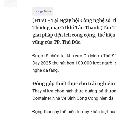
Sự kiện quan tâm
Chuyên đề
HTV Show
Không gian văn hóa
Thành phố
Hồ Chí Minh
ngủ
(HTV) - Tại Ngày hội Công nghệ số Th
Thương mại Cơ khí Tân Thanh (Tân Th
Chuyển đổi số
Chậm
giải pháp tiện ích công cộng, thể hiệ
Bé xem gì
vững của TP. Thủ Đức.
Mái ấm gia
Việt
Được tổ chức tại khu vực Ga Metro Thủ Đứ
Day 2025 thu hút hơn 100.000 lượt người 
Các show 
nghệ đa tầng.
Các chương
khác
Đóng góp thiết thực cho trải nghiệm
Thay vì lựa chọn hình thức quảng bá thươn
Container Nhà Vệ Sinh Công Cộng hiện đại,
Động thái này thể hiện tư duy khác biệt củ