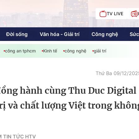
TV LIVE
Đời sống
Văn hóa - Giải trí
Công nghệ
Sức
công an tphcm
Kinh tế
công nghệ
giải trí
iải trí
Giáo dục
Kinh tế
Chí
c
Thứ Ba 09/12/2025
ồng hành cùng Thu Duc Digital
Sức khỏe
Đời sống
rị và chất lượng Việt trong khôn
Khán giả HTV
Chuyện chúng tôi
M TIN TỨC HTV