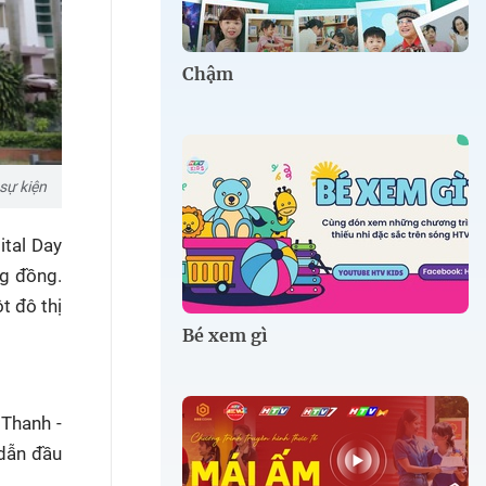
Chậm
sự kiện
ital Day
ng đồng.
t đô thị
Bé xem gì
 Thanh -
dẫn đầu