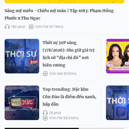
Sáng mỹ miều - Chiều mỹ mãn | Tập 1083: Phạm Hồng
Phước x Thu Ngọc
180 phút
VOH FM 87.7MHz
Thời sự 30P sáng
(7/8/2026): Gìn giữ giá trị
lịch sử “địa chỉ đỏ” nơi
biên cương
VOH AM 610KHz
Top trending: Đặc khu
Côn Đảo là điểm đến xanh,
hấp dẫn
29 phút
VOH FM 99.9 MHz