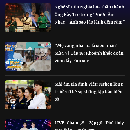
Nghệ sĩ Hữu Nghĩa hóa thân thành
Ông Bảy Tre trong “Vườn Âm
Nhạc – Ánh sao lấp lánh đêm rằm”
"Mẹ vắng nhà, ba là siêu nhân"
Mùa 5 | Tập 18: Khoảnh khắc đoàn
viên đầy cảm xúc
Mái ấm gia đình Việt: Nghẹn lòng
trước cô bé sợ không kịp báo hiếu
bà
LIVE: Chạm 5S - Gặp gỡ "Phù thủy