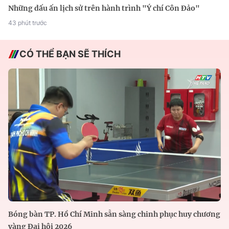
Những dấu ấn lịch sử trên hành trình "Ý chí Côn Đảo"
43 phút trước
CÓ THỂ BẠN SẼ THÍCH
Bóng bàn TP. Hồ Chí Minh sẵn sàng chinh phục huy chương
vàng Đại hội 2026