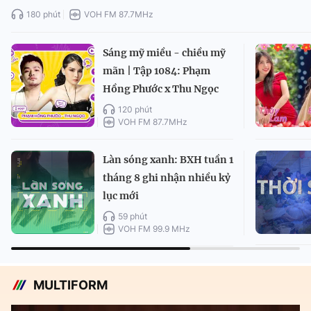
180 phút
VOH FM 87.7MHz
Sáng mỹ miều - chiều mỹ
mãn | Tập 1084: Phạm
Hồng Phước x Thu Ngọc
120 phút
VOH FM 87.7MHz
Làn sóng xanh: BXH tuần 1
tháng 8 ghi nhận nhiều kỷ
lục mới
59 phút
VOH FM 99.9 MHz
MULTIFORM