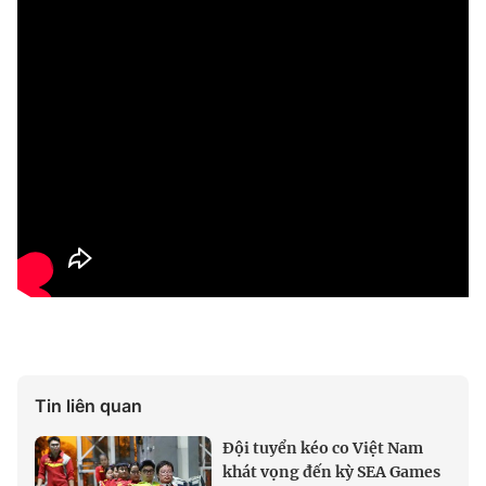
Tin liên quan
Đội tuyển kéo co Việt Nam
khát vọng đến kỳ SEA Games