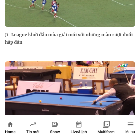
J1-League khởi đầu mùa giải mới với những màn rượt đuổi
hấp dẫn
Home
Show
Live&lịch
Tin mới
Multiform
Menu