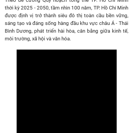
Theo đề cương Quy hoạch tổng thể TP. Hồ Chí Minh
thời kỳ 2025 - 2050, tầm nhìn 100 năm, TP. Hồ Chí Minh
được định vị trở thành siêu đô thị toàn cầu bền vững,
sáng tạo và đáng sống hàng đầu khu vực châu Á - Thái
Bình Dương, phát triển hài hòa, cân bằng giữa kinh tế,
môi trường, xã hội và văn hóa.