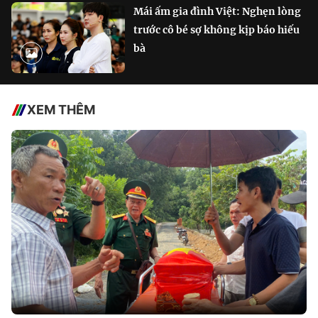
Mái ấm gia đình Việt: Nghẹn lòng
trước cô bé sợ không kịp báo hiếu
bà
XEM THÊM