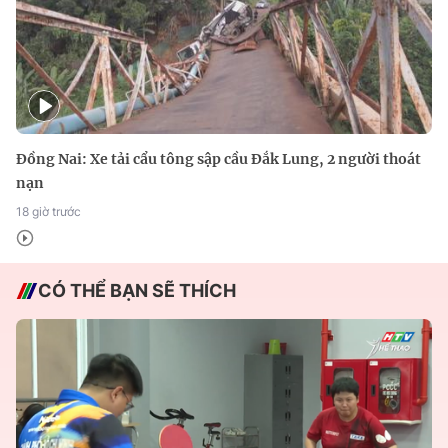
Đồng Nai: Xe tải cẩu tông sập cầu Đắk Lung, 2 người thoát
nạn
18 giờ trước
CÓ THỂ BẠN SẼ THÍCH