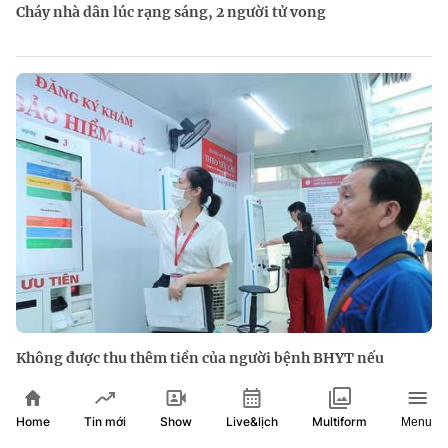
Cháy nhà dân lúc rạng sáng, 2 người tử vong
Không được thu thêm tiền của người bệnh BHYT nếu
không khám theo yêu cầu
Home
Show
Live&lịch
Tin mới
Multiform
Menu