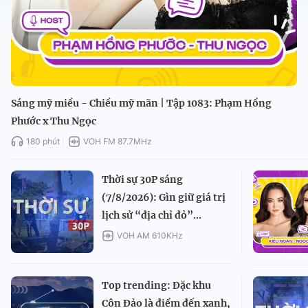
Sáng mỹ miều - Chiều mỹ mãn | Tập 1083: Phạm Hồng
Phước x Thu Ngọc
180 phút
VOH FM 87.7MHz
Thời sự 30P sáng
(7/8/2026): Gìn giữ giá trị
lịch sử “địa chỉ đỏ”...
VOH AM 610KHz
Top trending: Đặc khu
Côn Đảo là điểm đến xanh,