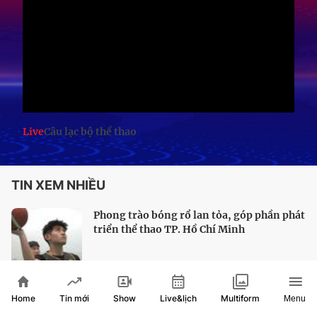
Live
Câu lạc bộ thể thao
TIN XEM NHIỀU
Phong trào bóng rổ lan tỏa, góp phần phát
triển thể thao TP. Hồ Chí Minh
Home
Show
Live&lịch
Tin mới
Multiform
Menu
Bóng bàn TP. Hồ Chí Minh sẵn sàng chinh