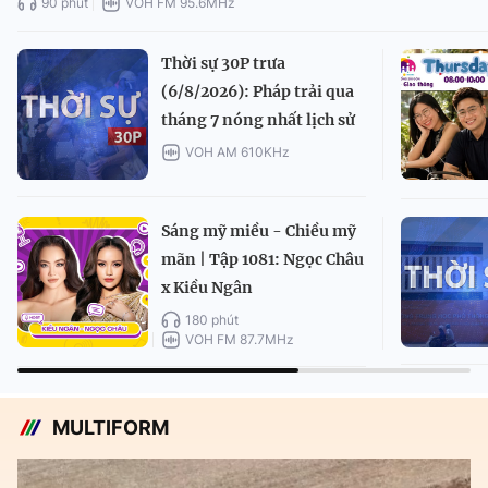
90 phút
VOH FM 95.6MHz
Thời sự 30P trưa
(6/8/2026): Pháp trải qua
tháng 7 nóng nhất lịch sử
VOH AM 610KHz
Sáng mỹ miều - Chiều mỹ
mãn | Tập 1081: Ngọc Châu
x Kiều Ngân
180 phút
VOH FM 87.7MHz
MULTIFORM