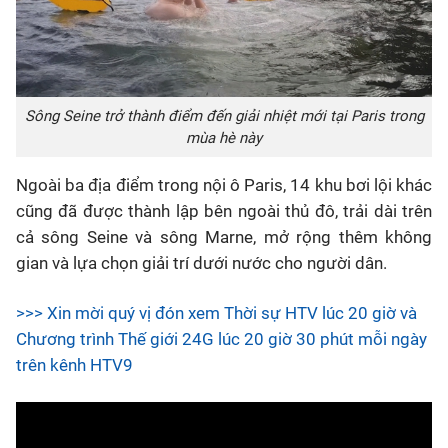
Sông Seine trở thành điểm đến giải nhiệt mới tại Paris trong
mùa hè này
Ngoài ba địa điểm trong nội ô Paris, 14 khu bơi lội khác
cũng đã được thành lập bên ngoài thủ đô, trải dài trên
cả sông Seine và sông Marne, mở rộng thêm không
gian và lựa chọn giải trí dưới nước cho người dân.
>>> Xin mời quý vị đón xem Thời sự HTV lúc 20 giờ và
Chương trình Thế giới 24G lúc 20 giờ 30 phút mỗi ngày
trên kênh HTV9