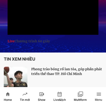
Live
Chương trình 60 giây
TIN XEM NHIỀU
Phong trào bóng rổ lan tỏa, góp phần phát
triển thể thao TP. Hồ Chí Minh
Home
Show
Live&lịch
Tin mới
Multiform
Menu
Bóng bàn TP. Hồ Chí Minh sẵn sàng chinh