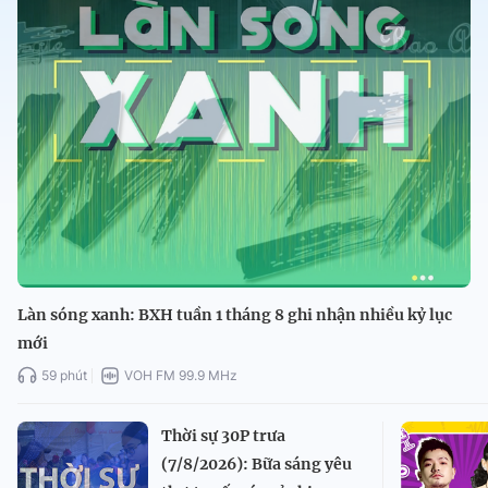
Làn sóng xanh: BXH tuần 1 tháng 8 ghi nhận nhiều kỷ lục
mới
59 phút
VOH FM 99.9 MHz
Thời sự 30P trưa
(7/8/2026): Bữa sáng yêu