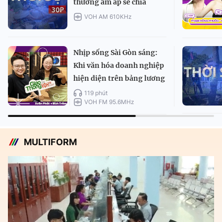
thương ấm áp sẻ chia
VOH AM 610KHz
Nhịp sống Sài Gòn sáng:
Khi văn hóa doanh nghiệp
hiện diện trên bảng lương
119 phút
VOH FM 95.6MHz
MULTIFORM