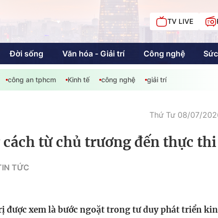
TV LIVE
Đời sống
Văn hóa - Giải trí
Công nghệ
Sức
công an tphcm
Kinh tế
công nghệ
giải trí
iải trí
Giáo dục
Kinh tế
Chí
c
Thứ Tư 08/07/2026
cách từ chủ trương đến thực thi
Sức khỏe
Đời sống
TIN TỨC
Khán giả HTV
Chuyện chúng tôi
ị được xem là bước ngoặt trong tư duy phát triển kin