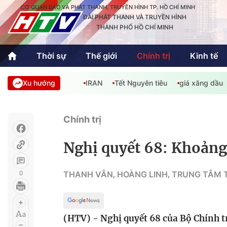
CƠ QUAN BÁO VÀ PHÁT THANH, TRUYỀN HÌNH TP. HỒ CHÍ MINH
ĐÀI PHÁT THANH VÀ TRUYỀN HÌNH
THÀNH PHỐ HỒ CHÍ MINH
Thời sự
Thế giới
Chính trị
Kinh tế
Xu hướng
IRAN
Tết Nguyên tiêu
giá xăng dầu
Thời sự
Thể thao
Văn hóa - G
Trong nước
Trong nướ
Chính trị
Quốc tế
Quốc tế
Nghị quyết 68: Khoảng 
An Sinh
Sách hay cuối tuần
Thế giới
0
THANH VÂN
HOÀNG LINH
TRUNG TÂM 
,
,
Kinh doanh
Công nghệ
Phóng sự
(HTV) - Nghị quyết 68 của Bộ Chính tr