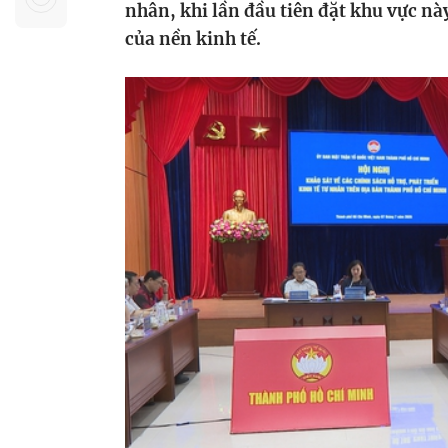
nhân, khi lần đầu tiên đặt khu vực nà
Sự kiện quan tâm
Chuyên đề
HTV Show
của nền kinh tế.
Không gian văn hóa
Thành phố
Hồ Chí Minh
ngủ
Chuyển đổi số
Chậm
Bé xem gì
Mái ấm gia
Việt
Các show 
Các chương
khác