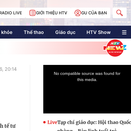
RADIO LIVE
GIỚI THIỆU HTV
GU CỦA BẠN
 khỏe
Thể thao
Giáo dục
HTV Show
nh trị
Multimedia
Multiform
Longform
NewZgraphic
, 20:14
Doanh nhân Sài
Gòn
Các trang liên kết
Live
Tạp chí giáo dục: Hội thao Quố
h tế tư