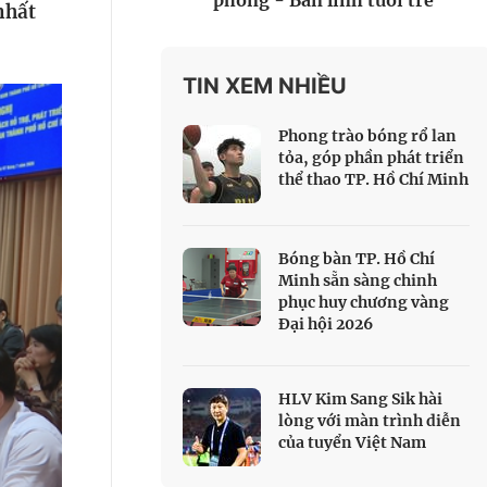
phòng - Bản lĩnh tuổi trẻ
nhất
 Thể thao
c đua xe đạp
 Truyền hình
TIN XEM NHIỀU
c đua offroad
Phong trào bóng rổ lan
V
tỏa, góp phần phát triển
thể thao TP. Hồ Chí Minh
 Games 33
Bóng bàn TP. Hồ Chí
Minh sẵn sàng chinh
phục huy chương vàng
Đại hội 2026
HLV Kim Sang Sik hài
lòng với màn trình diễn
của tuyển Việt Nam