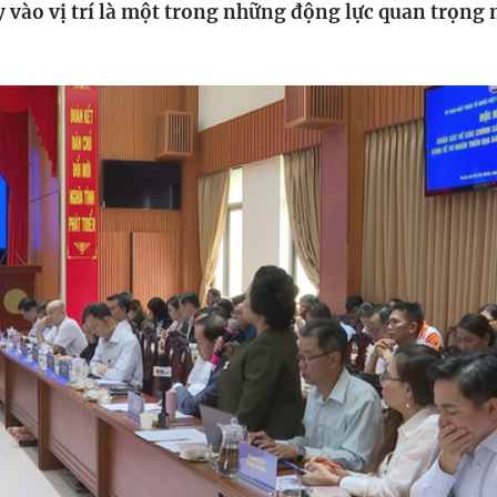
y vào vị trí là một trong những động lực quan trọng 
HTV Phim
HTV Sự kiện
HTV
 không
Phim truyền hình
Made By Vietnam
Cuộ
Cúp
Phim tài liệu
Ngày hội HTV
Cuộ
Innovation Fest
HT
Chung một tấm
SEA
 đình
lòng
khác
 trình