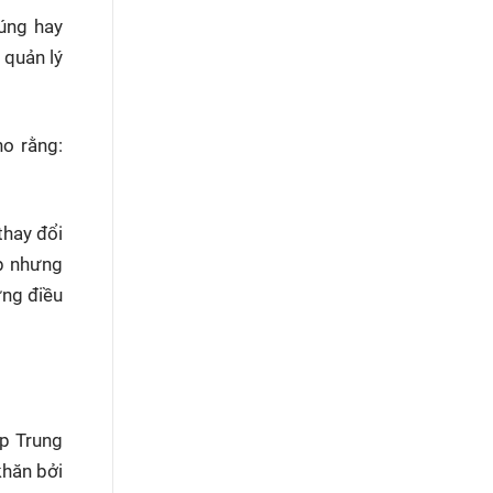
úng hay
 quản lý
o rằng:
thay đổi
ệp nhưng
ững điều
ệp Trung
khăn bởi