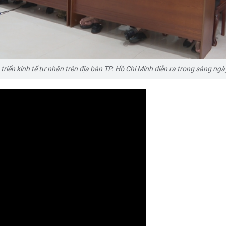
 triển kinh tế tư nhân trên địa bàn TP. Hồ Chí Minh diễn ra trong sáng ngà