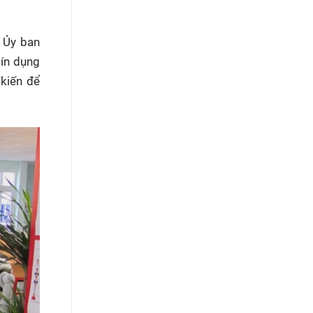
o Ủy ban
tín dụng
 kiến để