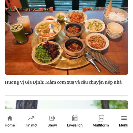
Hương vị Gia Định: Mâm cơm xưa và câu chuyện nếp nhà
Home
Show
Live&lịch
Tin mới
Multiform
Menu