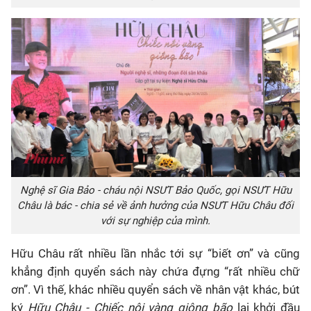
Nghệ sĩ Gia Bảo - cháu nội NSƯT Bảo Quốc, gọi NSƯT Hữu
Châu là bác - chia sẻ về ảnh hưởng của NSƯT Hữu Châu đối
với sự nghiệp của mình.
Hữu Châu rất nhiều lần nhắc tới sự “biết ơn” và cũng
khẳng định quyển sách này chứa đựng “rất nhiều chữ
ơn”. Vì thế, khác nhiều quyển sách về nhân vật khác, bút
ký
Hữu Châu - Chiếc nôi vàng giông bão
lại khởi đầu