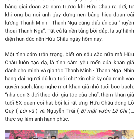
bằng giai đoạn 20 năm trước khi Hữu Châu ra đời, từ
khi ông bà nội anh gầy dựng nên bảng hiệu đoàn cải
lương Thanh Minh - Thanh Nga cùng dấu ấn của “huyền
thoại Thanh Nga”. Tất cả là nền tảng bồi đắp, là sự hãnh
diện hun đúc nên Hữu Châu ngày hôm nay.
Một tình cảm trân trọng, biết ơn sâu sắc nữa mà Hữu
Châu luôn tạc dạ, là tình cảm yêu mến của khán giả
dành cho mình và gia tộc Thanh Minh - Thanh Nga. Nhìn
hàng dài người đủ lứa tuổi chờ xin chữ ký của mình vào
quyển sách, lắng nghe một khán giả nhỏ tuổi bộc bạch:
“nhà con 3 đời theo dõi gia tộc của chú”, thêm khán giả
tuổi 6X quen coi hát bội lại rất ưng Hữu Châu đóng Lỗ
Quý (
Lôi vũ
) và Nguyễn Trãi (
Bí mật vườn Lệ Chi
)…
thực sự làm anh hạnh phúc.