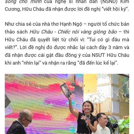
sống cho mình
của nghệ sĩ nhân dân (NSND) Kim
Cương, Hữu Châu đã nhận được lời đề nghị “viết hồi ký”.
Như chia sẻ của nhà thơ Hạnh Ngộ – người tổ chức bản
thảo sách
Hữu Châu - Chiếc nôi vàng giông bão
– thì
Hữu Châu đã quyết liệt từ chối vì: “Tui có gì đâu mà
viết?”. Lời đề nghị đó được nhắc lại cách đây 3 năm và
đã nhận được cái gật đầu đồng ý của NSƯT Hữu Châu
khi anh “nhìn lại” và nhận ra rằng “đã đến lúc kể lại”.