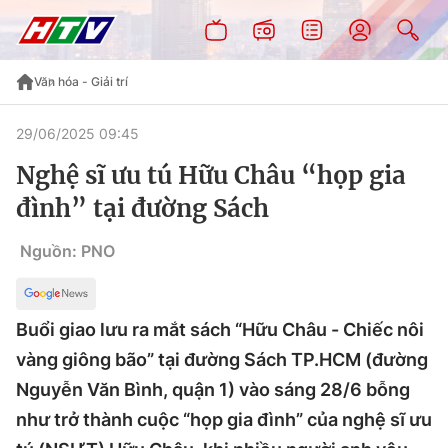
Văn hóa - Giải trí
29/06/2025 09:45
Nghệ sĩ ưu tú Hữu Châu “họp gia
đình” tại đường Sách
Nguồn: PNO
Buổi giao lưu ra mắt sách “Hữu Châu - Chiếc nôi
vàng giông bão” tại đường Sách TP.HCM (đường
Nguyễn Văn Bình, quận 1) vào sáng 28/6 bỗng
như trở thành cuộc “họp gia đình” của nghệ sĩ ưu