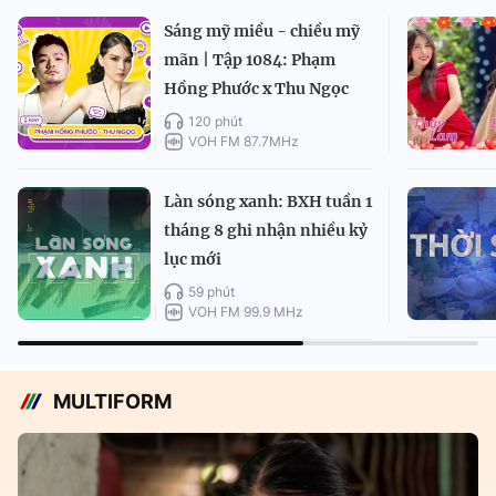
Sáng mỹ miều - chiều mỹ
mãn | Tập 1084: Phạm
Hồng Phước x Thu Ngọc
120 phút
VOH FM 87.7MHz
Làn sóng xanh: BXH tuần 1
tháng 8 ghi nhận nhiều kỷ
lục mới
59 phút
VOH FM 99.9 MHz
MULTIFORM