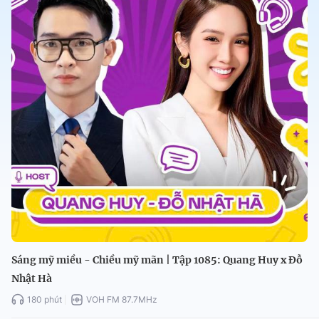
Sáng mỹ miều - Chiều mỹ mãn | Tập 1085: Quang Huy x Đỗ
Nhật Hà
180 phút
VOH FM 87.7MHz