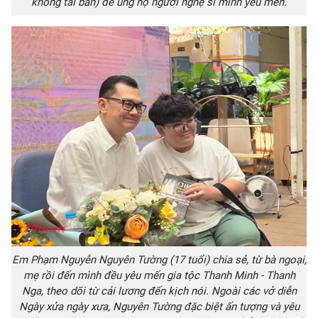
không tái bản) để ủng hộ người nghệ sĩ mình yêu mến.
Em Phạm Nguyễn Nguyên Tường (17 tuổi) chia sẻ, từ bà ngoại,
mẹ rồi đến mình đều yêu mến gia tộc Thanh Minh - Thanh
Nga, theo dõi từ cải lương đến kịch nói. Ngoài các vở diễn
Ngày xửa ngày xưa, Nguyên Tường đặc biệt ấn tượng và yêu