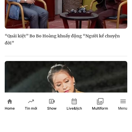
“Quái kiệt” Bo Bo Hoàng khuấy động “Người kể chuyện
đời”
Home
Show
Live&lịch
Tin mới
Multiform
Menu