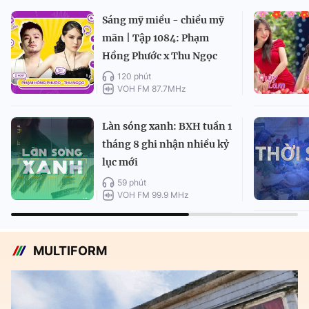
Sáng mỹ miều - chiều mỹ
mãn | Tập 1084: Phạm
Hồng Phước x Thu Ngọc
120 phút
VOH FM 87.7MHz
Làn sóng xanh: BXH tuần 1
tháng 8 ghi nhận nhiều kỷ
lục mới
59 phút
VOH FM 99.9 MHz
MULTIFORM