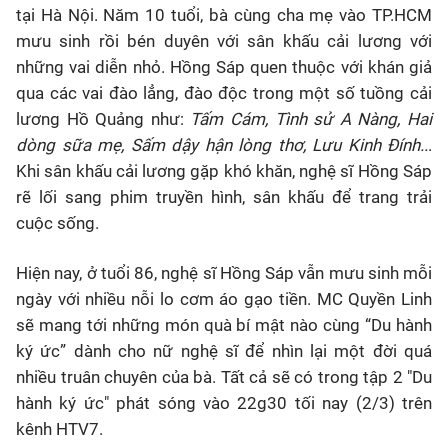
tại Hà Nội. Năm 10 tuổi, bà cùng cha mẹ vào TP.HCM
mưu sinh rồi bén duyên với sân khấu cải lương với
những vai diễn nhỏ. Hồng Sáp quen thuộc với khán giả
qua các vai đào lẳng, đào độc trong một số tuồng cải
lương Hồ Quảng như:
Tấm Cám, Tình sử A Nàng, Hai
dòng sữa mẹ, Sấm dậy hận lòng thơ, Lưu Kinh Đính..
.
Khi sân khấu cải lương gặp khó khăn, nghệ sĩ Hồng Sáp
rẽ lối sang phim truyền hình, sân khấu để trang trải
cuộc sống.
Hiện nay, ở tuổi 86, nghệ sĩ Hồng Sáp vẫn mưu sinh mỗi
ngày với nhiều nỗi lo cơm áo gạo tiền. MC Quyền Linh
sẽ mang tới những món quà bí mật nào cùng “Du hành
ký ức” dành cho nữ nghệ sĩ để nhìn lại một đời quá
nhiều truân chuyên của bà. Tất cả sẽ có trong tập 2 "Du
hành ký ức" phát sóng vào 22g30 tối nay (2/3) trên
kênh HTV7.