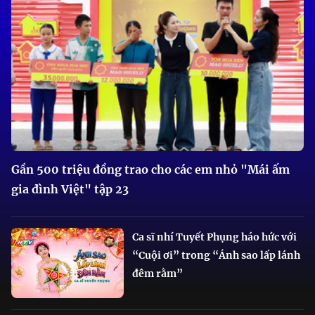
Gần 500 triệu đồng trao cho các em nhỏ "Mái ấm
gia đình Việt" tập 23
Ca sĩ nhí Tuyết Phụng háo hức với
“Cuội ơi” trong “Ánh sao lấp lánh
đêm rằm”