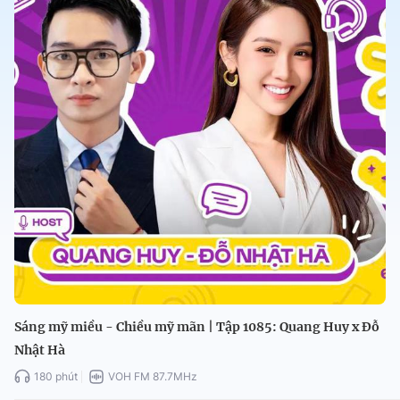
Sáng mỹ miều - Chiều mỹ mãn | Tập 1085: Quang Huy x Đỗ
Nhật Hà
180 phút
VOH FM 87.7MHz