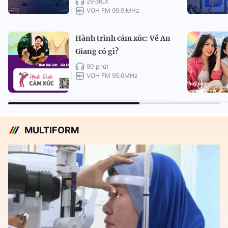
29 phút
VOH FM 99.9 MHz
Hành trình cảm xúc: Về An
Giang có gì?
90 phút
VOH FM 95.6MHz
MULTIFORM