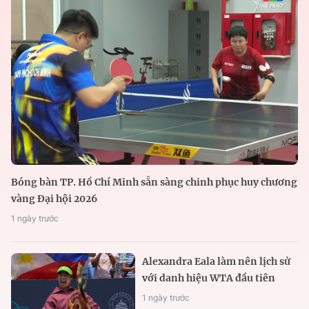
Bóng bàn TP. Hồ Chí Minh sẵn sàng chinh phục huy chương
vàng Đại hội 2026
1 ngày trước
Alexandra Eala làm nên lịch sử
với danh hiệu WTA đầu tiên
1 ngày trước