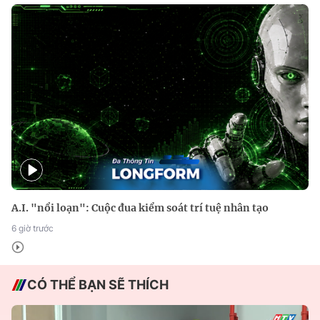
A.I. "nổi loạn": Cuộc đua kiểm soát trí tuệ nhân tạo
6 giờ trước
CÓ THỂ BẠN SẼ THÍCH