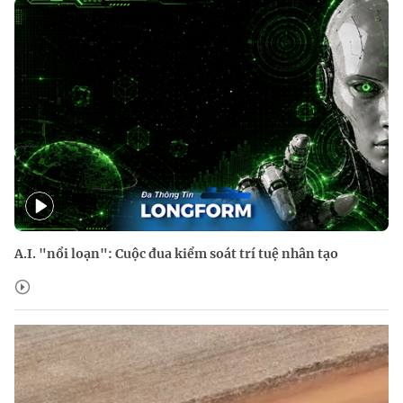
A.I. "nổi loạn": Cuộc đua kiểm soát trí tuệ nhân tạo