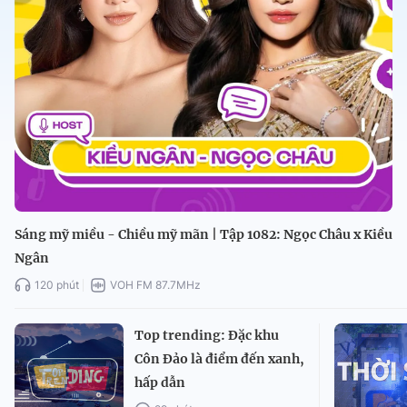
Sáng mỹ miều - Chiều mỹ mãn | Tập 1082: Ngọc Châu x Kiều
Ngân
120 phút
VOH FM 87.7MHz
Top trending: Đặc khu
Côn Đảo là điểm đến xanh,
hấp dẫn