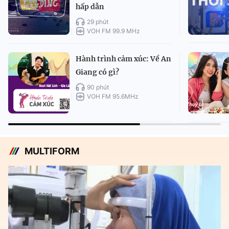
hấp dẫn
29 phút
VOH FM 99.9 MHz
Hành trình cảm xúc: Về An
Giang có gì?
90 phút
VOH FM 95.6MHz
MULTIFORM