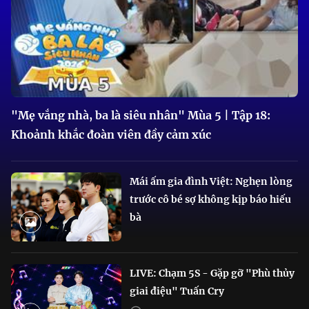
"Mẹ vắng nhà, ba là siêu nhân" Mùa 5 | Tập 18:
Khoảnh khắc đoàn viên đầy cảm xúc
Mái ấm gia đình Việt: Nghẹn lòng
trước cô bé sợ không kịp báo hiếu
bà
LIVE: Chạm 5S - Gặp gỡ "Phù thủy
giai điệu" Tuấn Cry