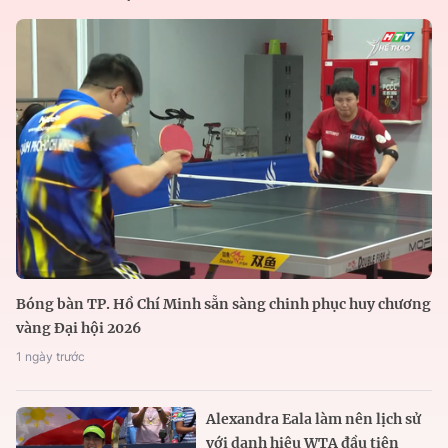
Bóng bàn TP. Hồ Chí Minh sẵn sàng chinh phục huy chương
vàng Đại hội 2026
1 ngày trước
Alexandra Eala làm nên lịch sử
với danh hiệu WTA đầu tiên