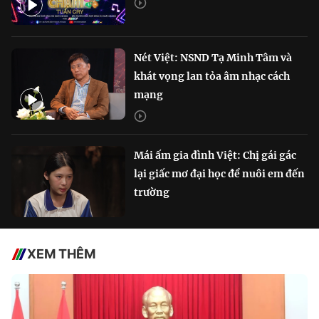
Nét Việt: NSND Tạ Minh Tâm và
khát vọng lan tỏa âm nhạc cách
mạng
Mái ấm gia đình Việt: Chị gái gác
lại giấc mơ đại học để nuôi em đến
trường
XEM THÊM