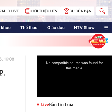
RADIO LIVE
GIỚI THIỆU HTV
GU CỦA BẠN
 khỏe
Thể thao
Giáo dục
HTV Show
nh trị
Multimedia
Multiform
Longform
NewZgraphic
, 16:08
Doanh nhân Sài
Gòn
P.
Các trang liên kết
Live
Bản tin trưa