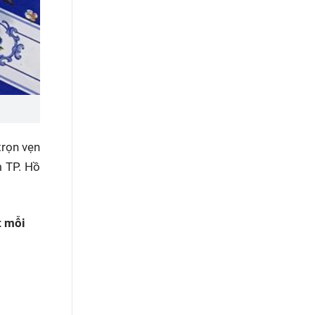
trọn vẹn
m TP. Hồ
t mỗi