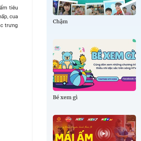
hẩm tiêu
hấp, cua
Chậm
ặc trưng
Bé xem gì