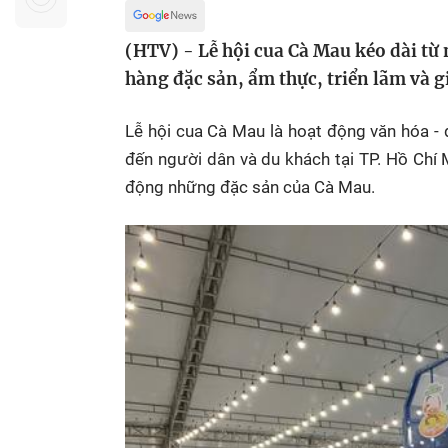
Sự kiện quan tâm
Chuyên đề
HTV Show
(HTV) - Lễ hội cua Cà Mau kéo dài từ 
Không gian văn hóa
Thành phố
Hồ Chí Minh
ngủ
hàng đặc sản, ẩm thực, triển lãm và g
Chuyển đổi số
Chậm
Lễ hội cua Cà Mau
là hoạt động văn hóa -
Bé xem gì
đến người dân và du khách tại TP. Hồ Chí 
động những đặc sản của Cà Mau.
Mái ấm gia
Việt
Các show 
Các chương
khác