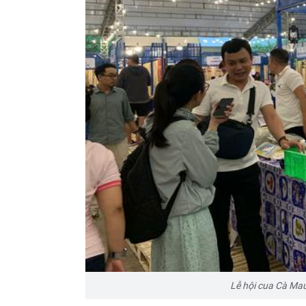
Lễ hội cua Cà Ma