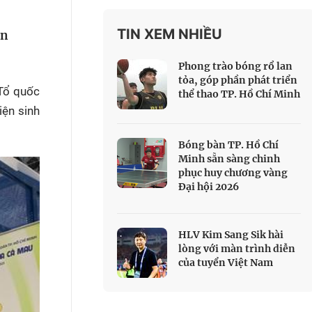
 Thể thao
TIN XEM NHIỀU
an
c đua xe đạp
 Truyền hình
Phong trào bóng rổ lan
c đua offroad
tỏa, góp phần phát triển
 Tổ quốc
thể thao TP. Hồ Chí Minh
V
iện sinh
 Games 33
Bóng bàn TP. Hồ Chí
Minh sẵn sàng chinh
phục huy chương vàng
Đại hội 2026
HLV Kim Sang Sik hài
lòng với màn trình diễn
của tuyển Việt Nam