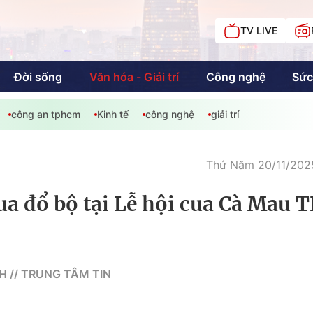
TV LIVE
Đời sống
Văn hóa - Giải trí
Công nghệ
Sức
công an tphcm
Kinh tế
công nghệ
giải trí
iải trí
Giáo dục
Kinh tế
Chí
c
Thứ Năm 20/11/2025
a đổ bộ tại Lễ hội cua Cà Mau T
Sức khỏe
Đời sống
Khán giả HTV
Chuyện chúng tôi
 // TRUNG TÂM TIN