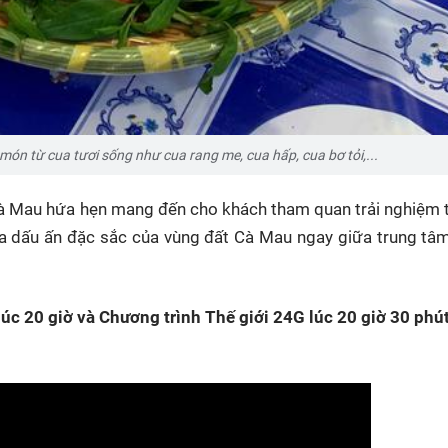
món từ cua tươi sống như cua rang me, cua hấp, cua bơ tỏi,...
Cà Mau hứa hẹn mang đến cho khách tham quan trải nghiệm 
tỏa dấu ấn đặc sắc của vùng đất Cà Mau ngay giữa trung tâ
úc 20 giờ và Chương trình Thế giới 24G lúc 20 giờ 30 phú