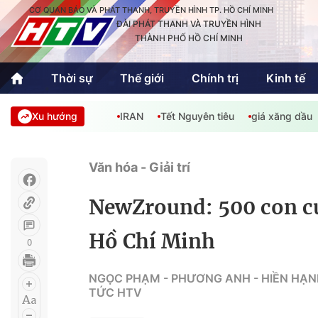
CƠ QUAN BÁO VÀ PHÁT THANH, TRUYỀN HÌNH TP. HỒ CHÍ MINH
ĐÀI PHÁT THANH VÀ TRUYỀN HÌNH
THÀNH PHỐ HỒ CHÍ MINH
Thời sự
Thế giới
Chính trị
Kinh tế
Xu hướng
IRAN
Tết Nguyên tiêu
giá xăng dầu
Thời sự
Thể thao
Văn hóa - G
Trong nước
Trong nướ
Văn hóa - Giải trí
Quốc tế
Quốc tế
NewZround: 500 con cu
An Sinh
Sách hay cuối tuần
Thế giới
Hồ Chí Minh
0
Kinh doanh
Công nghệ
Phóng sự
NGỌC PHẠM - PHƯƠNG ANH - HIỀN HẠNH
TỨC HTV