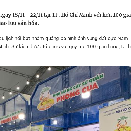
HTV Phim
HTV Sự kiện
HTV
ngày 18/11 - 22/11 tại TP. Hồ Chí Minh với hơn 100 gi
 không
Phim truyền hình
Made By Vietnam
Cuộ
Cúp
iao lưu văn hóa.
Phim tài liệu
Ngày hội HTV
Cuộ
Innovation Fest
 du lịch nổi bật nhằm quảng bá hình ảnh vùng đất cực Nam
HT
Minh. Sự kiện được tổ chức với quy mô 100 gian hàng, tái h
Chung một tấm
SEA
 đình
lòng
khác
 trình