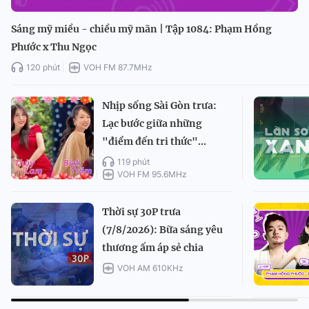
Sáng mỹ miều - chiều mỹ mãn | Tập 1084: Phạm Hồng
Phước x Thu Ngọc
120 phút
VOH FM 87.7MHz
Nhịp sống Sài Gòn trưa:
Lạc bước giữa những
"điểm đến tri thức"...
119 phút
VOH FM 95.6MHz
Thời sự 30P trưa
(7/8/2026): Bữa sáng yêu
thương ấm áp sẻ chia
VOH AM 610KHz