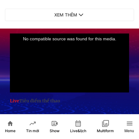
XEM THÊM
Live
Tiêu điểm thể thao
TIN XEM NHIỀU
Home
Show
Live&lịch
Tin mới
Multiform
Menu
Phong trào bóng rổ lan tỏa, góp phần phát