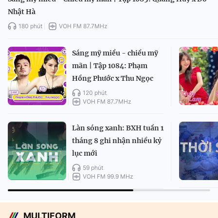
Nhật Hà
180 phút
VOH FM 87.7MHz
Sáng mỹ miều - chiều mỹ
mãn | Tập 1084: Phạm
Hồng Phước x Thu Ngọc
120 phút
VOH FM 87.7MHz
Làn sóng xanh: BXH tuần 1
tháng 8 ghi nhận nhiều kỷ
lục mới
59 phút
VOH FM 99.9 MHz
MULTIFORM