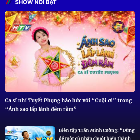
SHOW NỔI BẬT
Ca sĩ nhí Tuyết Phụng háo hức với “Cuội ơi” trong
“Ánh sao lấp lánh đêm rằm”
Biên tập Trần Minh Cường: “Đừng
để một cú nhấp chuột biến thành