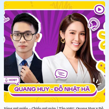
Sáng mỹ miều - Chiều mỹ mãn | Tập 1085: Quang Huy x Đỗ