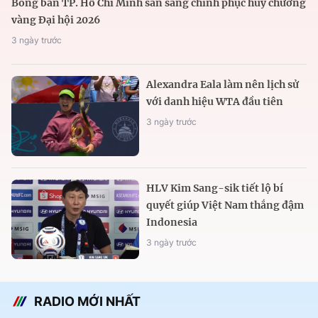
Bóng bàn TP. Hồ Chí Minh sẵn sàng chinh phục huy chương
vàng Đại hội 2026
3 ngày trước
Alexandra Eala làm nên lịch sử
với danh hiệu WTA đầu tiên
3 ngày trước
HLV Kim Sang-sik tiết lộ bí
quyết giúp Việt Nam thắng đậm
Indonesia
3 ngày trước
RADIO MỚI NHẤT