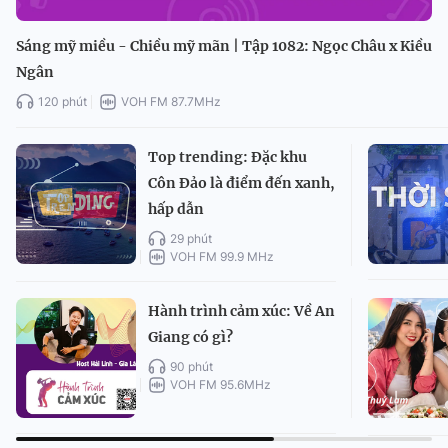
Sáng mỹ miều - Chiều mỹ mãn | Tập 1082: Ngọc Châu x Kiều
Ngân
120 phút
VOH FM 87.7MHz
Top trending: Đặc khu
Côn Đảo là điểm đến xanh,
hấp dẫn
29 phút
VOH FM 99.9 MHz
Hành trình cảm xúc: Về An
Giang có gì?
90 phút
VOH FM 95.6MHz