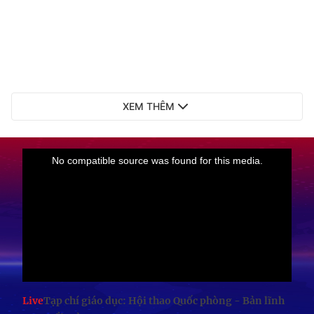
XEM THÊM
Live
Tạp chí giáo dục: Hội thao Quốc phòng - Bản lĩnh