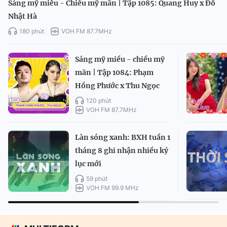
Sáng mỹ miều - Chiều mỹ mãn | Tập 1085: Quang Huy x Đỗ
Nhật Hà
180 phút
VOH FM 87.7MHz
Sáng mỹ miều - chiều mỹ
mãn | Tập 1084: Phạm
Hồng Phước x Thu Ngọc
120 phút
VOH FM 87.7MHz
Làn sóng xanh: BXH tuần 1
tháng 8 ghi nhận nhiều kỷ
lục mới
59 phút
VOH FM 99.9 MHz