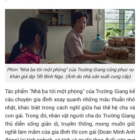
Phim “Nhà ba tôi một phòng” của Trường Giang cũng phục vụ
khán giả dịp Tết Bính Ngọ. (Ảnh do nhà sản xuất cung cấp)
Tác phẩm "Nhà ba tôi một phòng" của Trường Giang kể
câu chuyện gia đình xoay quanh những mâu thuẫn nhỏ
nhặt, khác biệt trong cách nghĩ giữa hai thế hệ cha và
con gái. Trong đó, nhân vật người cha do Trường Giang
thủ diễn sống giản dị, truyền thống, mong muốn giữ
nghề làm mắm của gia đình thì con gái (Đoàn Minh Anh
đóng) lại tinh nghịch, cá tính và muốn theo đuổi ước mơ