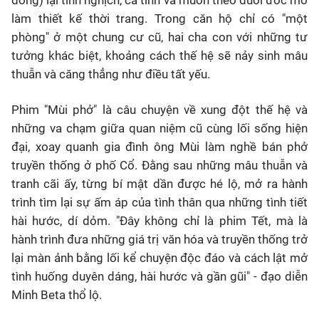
làm thiết kế thời trang. Trong căn hộ chỉ có "một
phòng" ở một chung cư cũ, hai cha con với những tư
tưởng khác biệt, khoảng cách thế hệ sẽ nảy sinh mâu
thuẫn và căng thẳng như điều tất yếu.
Phim "Mùi phở" là câu chuyện về xung đột thế hệ và
những va chạm giữa quan niệm cũ cùng lối sống hiện
đại, xoay quanh gia đình ông Mùi làm nghề bán phở
truyền thống ở phố Cổ. Đằng sau những mâu thuẫn và
tranh cãi ấy, từng bí mật dần được hé lộ, mở ra hành
trình tìm lại sự ấm áp của tình thân qua những tình tiết
hài hước, dí dỏm. "Đây không chỉ là phim Tết, mà là
hành trình đưa những giá trị văn hóa và truyền thống trở
lại màn ảnh bằng lối kể chuyện độc đáo và cách lật mở
tình huống duyên dáng, hài hước và gần gũi" - đạo diễn
Minh Beta thổ lộ.