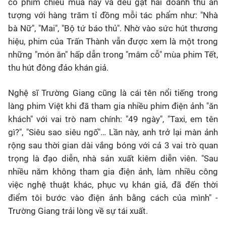
có phim chiếu mùa này và đều gặt hái doanh thu ấn
tượng với hàng trăm tỉ đồng mỗi tác phẩm như: "Nhà
bà Nữ", "Mai", "Bộ tứ báo thủ". Nhờ vào sức hút thương
hiệu, phim của Trấn Thành vẫn được xem là một trong
những "món ăn" hấp dẫn trong "mâm cỗ" mùa phim Tết,
thu hút đông đảo khán giả.
Nghệ sĩ Trường Giang cũng là cái tên nổi tiếng trong
làng phim Việt khi đã tham gia nhiều phim điện ảnh "ăn
khách" với vai trò nam chính: "49 ngày", "Taxi, em tên
gì?", "Siêu sao siêu ngố"… Lần này, anh trở lại màn ảnh
rộng sau thời gian dài vắng bóng với cả 3 vai trò quan
trọng là đạo diễn, nhà sản xuất kiêm diễn viên. "Sau
nhiều năm không tham gia điện ảnh, làm nhiều công
việc nghệ thuật khác, phục vụ khán giả, đã đến thời
điểm tôi bước vào điện ảnh bằng cách của mình" -
Trường Giang trải lòng về sự tái xuất.