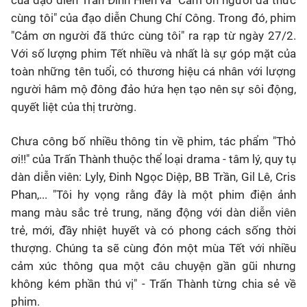
của đạo diễn Trần Đình Hiền và "Cảm ơn người đã thức
cùng tôi" của đạo diễn Chung Chí Công. Trong đó, phim
"Cảm ơn người đã thức cùng tôi" ra rạp từ ngày 27/2.
Với số lượng phim Tết nhiều và nhất là sự góp mặt của
toàn những tên tuổi, có thương hiệu cá nhân với lượng
người hâm mộ đông đảo hứa hẹn tạo nên sự sôi động,
quyết liệt của thị trường.
Chưa công bố nhiều thông tin về phim, tác phẩm "Thỏ
ơi!!" của Trấn Thành thuộc thể loại drama - tâm lý, quy tụ
dàn diễn viên: Lyly, Đinh Ngọc Diệp, BB Trần, Gil Lê, Cris
Phan,... "Tôi hy vọng rằng đây là một phim điện ảnh
mang màu sắc trẻ trung, năng động với dàn diễn viên
trẻ, mới, đầy nhiệt huyết và có phong cách sống thời
thượng. Chúng ta sẽ cùng đón một mùa Tết với nhiều
cảm xúc thông qua một câu chuyện gần gũi nhưng
không kém phần thú vị" - Trấn Thành từng chia sẻ về
phim.