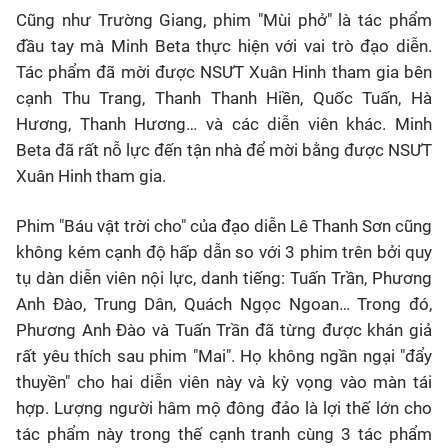
Cũng như Trường Giang, phim "Mùi phở" là tác phẩm
đầu tay mà Minh Beta thực hiện với vai trò đạo diễn.
Tác phẩm đã mời được NSƯT Xuân Hinh tham gia bên
cạnh Thu Trang, Thanh Thanh Hiền, Quốc Tuấn, Hà
Hương, Thanh Hương… và các diễn viên khác. Minh
Beta đã rất nỗ lực đến tận nhà để mời bằng được NSƯT
Xuân Hinh tham gia.
Phim "Báu vật trời cho" của đạo diễn Lê Thanh Sơn cũng
không kém cạnh độ hấp dẫn so với 3 phim trên bởi quy
tụ dàn diễn viên nội lực, danh tiếng: Tuấn Trần, Phương
Anh Đào, Trung Dân, Quách Ngọc Ngoan… Trong đó,
Phương Anh Đào và Tuấn Trần đã từng được khán giả
rất yêu thích sau phim "Mai". Họ không ngần ngại "đẩy
thuyền" cho hai diễn viên này và kỳ vọng vào màn tái
hợp. Lượng người hâm mộ đông đảo là lợi thế lớn cho
tác phẩm này trong thế cạnh tranh cùng 3 tác phẩm