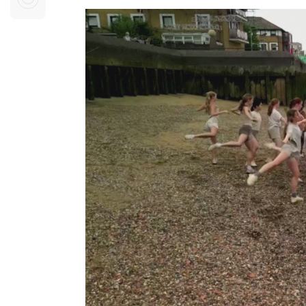
Sự kiện quan tâm
Chuyên đề
HTV Show
Không gian văn hóa
Thành phố
Hồ Chí Minh
ngủ
Chuyển đổi số
Chậm
Bé xem gì
Mái ấm gia
Việt
Các show 
Các chương
khác