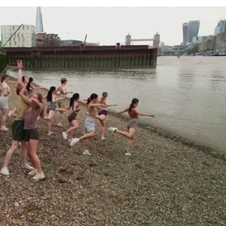
HTV Phim
HTV Sự kiện
HTV
 không
Phim truyền hình
Made By Vietnam
Cuộ
Cúp
Phim tài liệu
Ngày hội HTV
Cuộ
Innovation Fest
HT
Chung một tấm
SEA
 đình
lòng
khác
 trình