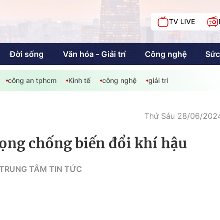
TV LIVE
Đời sống
Văn hóa - Giải trí
Công nghệ
Sức
công an tphcm
Kinh tế
công nghệ
giải trí
iải trí
Giáo dục
Kinh tế
Chí
c
Thứ Sáu 28/06/2024
vọng chống biến đổi khí hậu
Sức khỏe
Đời sống
/ TRUNG TÂM TIN TỨC
Khán giả HTV
Chuyện chúng tôi