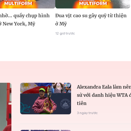
nhờ... quầy chụp hình
Đua vịt cao su gây quỹ từ thiện
 ở New York, Mỹ
ở Mỹ
12 giờ trước
Alexandra Eala làm nên
sử với danh hiệu WTA 
tiên
3 ngày trước