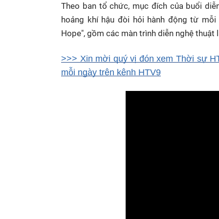
Theo ban tổ chức, mục đích của buổi diễ
hoảng khí hậu đòi hỏi hành động từ mỗi 
Hope", gồm các màn trình diễn nghệ thuật l
>>> Xin mời quý vị đón xem Thời sự HT
mỗi ngày trên kênh HTV9