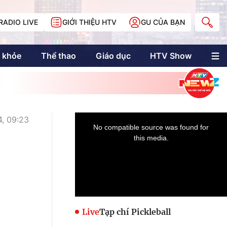
RADIO LIVE
GIỚI THIỆU HTV
GU CỦA BẠN
 khỏe
Thể thao
Giáo dục
HTV Show
nh trị
Multimedia
Multiform
Longform
NewZgraphic
, 09:23
Doanh nhân Sài
Gòn
Các trang liên kết
Live
Tạp chí Pickleball