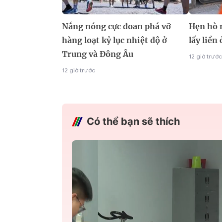
Nắng nóng cực đoan phá vỡ
Hẹn hò 
hàng loạt kỷ lục nhiệt độ ở
lấy liền
Trung và Đông Âu
12 giờ trước
12 giờ trước
Có thể bạn sẽ thích