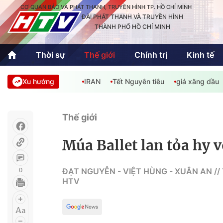
CƠ QUAN BÁO VÀ PHÁT THANH, TRUYỀN HÌNH TP. HỒ CHÍ MINH
ĐÀI PHÁT THANH VÀ TRUYỀN HÌNH
THÀNH PHỐ HỒ CHÍ MINH
Thời sự
Thế giới
Chính trị
Kinh tế
Xu hướng
IRAN
Tết Nguyên tiêu
giá xăng dầu
Thời sự
Thể thao
Văn hóa - G
Trong nước
Trong nướ
Thế giới
Quốc tế
Quốc tế
Múa Ballet lan tỏa hy 
An Sinh
Sách hay cuối tuần
Thế giới
0
ĐẠT NGUYỄN - VIỆT HÙNG - XUÂN AN /
HTV
Kinh doanh
Công nghệ
Phóng sự