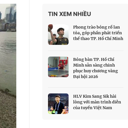
 Thể thao
TIN XEM NHIỀU
c đua xe đạp
 Truyền hình
Phong trào bóng rổ lan
c đua offroad
tỏa, góp phần phát triển
thể thao TP. Hồ Chí Minh
V
 Games 33
Bóng bàn TP. Hồ Chí
Minh sẵn sàng chinh
phục huy chương vàng
Đại hội 2026
HLV Kim Sang Sik hài
lòng với màn trình diễn
của tuyển Việt Nam