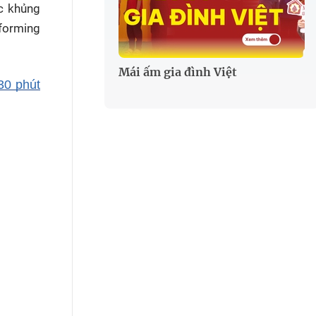
c khủng
forming
Mái ấm gia đình Việt
30 phút