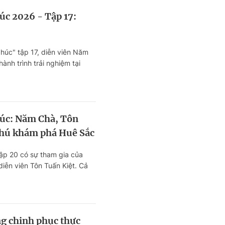
úc 2026 - Tập 17:
húc" tập 17, diễn viên Năm
ành trình trải nghiệm tại
không gian ẩm thực kết hợp
c tại Thảo Điền, TP. Hồ Chí
úc: Năm Chà, Tôn
thú khám phá Huê Sắc
ập 20 có sự tham gia của
iễn viên Tôn Tuấn Kiệt. Cả
á không gian văn hóa và
n ăn đậm chất Huế ngay
inh nhộn nhịp.
g chinh phục thực