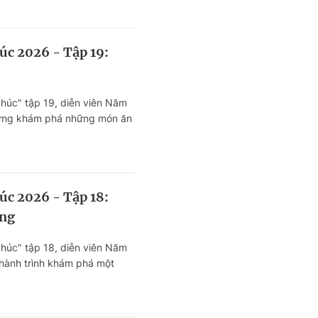
n ăn đậm chất Huế ngay
inh nhộn nhịp.
úc 2026 - Tập 19:
húc" tập 19, diễn viên Năm
ứng khám phá những món ăn
 giữa lòng TP. Hồ Chí Minh.
úc 2026 - Tập 18:
ạng
húc" tập 18, diễn viên Năm
hành trình khám phá một
c biệt – nhà hàng mang
gay giữa lòng TP. Hồ Chí