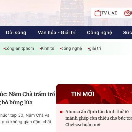
TV LIVE
Đời sống
Văn hóa - Giải trí
Công nghệ
Sức
công an tphcm
Kinh tế
công nghệ
giải trí
iải trí
Giáo dục
Kinh tế
Chí
c
Sức khỏe
Đời sống
TIN MỚI
úc: Năm Chà trầm trồ
 bò bùng lửa
Alonso ấn định tân binh thứ 10 
Khán giả HTV
Chuyện chúng tôi
phúc" tập 30, Năm Chà và
mảnh ghép còn thiếu cho bức tr
 phá không gian đậm chất
Chelsea hoàn mỹ
c nhiều món ăn chuẩn vị Đức