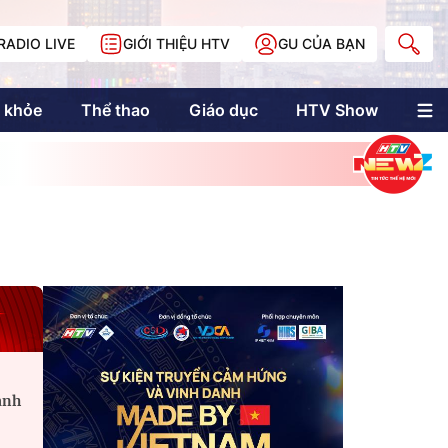
RADIO LIVE
GIỚI THIỆU HTV
GU CỦA BẠN
 khỏe
Thể thao
Giáo dục
HTV Show
nh trị
Multimedia
Multiform
Longform
NewZgraphic
Doanh nhân Sài
Gòn
Các trang liên kết
-
anh