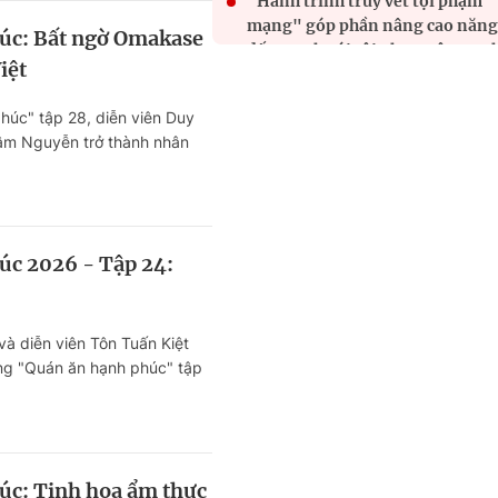
"Hành trình truy vết tội phạm
mạng" góp phần nâng cao năng
úc: Bất ngờ Omakase
đấu tranh với tội phạm công ng
iệt
cao
húc" tập 28, diễn viên Duy
Xã hội hóa tạo động lực cho chiế
âm Nguyễn trở thành nhân
dịch 1.000 phòng học
c. Họ sẽ giới thiệu đến khán
hực phong cách Omakase
TP. Hồ Chí Minh: Điều tra vụ ng
Chí Minh.
phụ nữ bị hành hung tại chợ Hò
Long
úc 2026 - Tập 24:
Vườn sao Mai: Một thoáng quê
hương - Sức sống truyền thống 
à diễn viên Tôn Tuấn Kiệt
làn gió hiện đại
ong "Quán ăn hạnh phúc" tập
m phá không gian đậm chất
hững món ăn đặc sắc tại nhà
úc: Tinh hoa ẩm thực