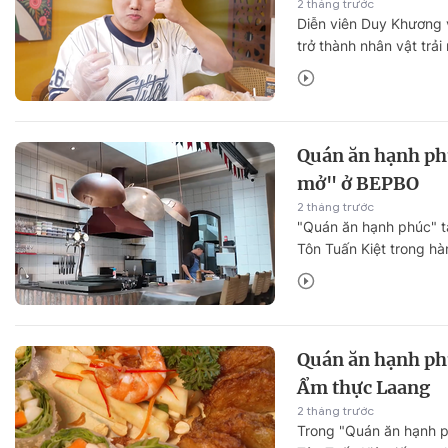
2 tháng trước
Diễn viên Duy Khương v
trở thành nhân vật trả
ăn hạnh phúc" tập 23.
các món ngon Ấn Độ gi
Quán ăn hạnh ph
mở" ở BEPBO
2 tháng trước
"Quán ăn hạnh phúc" 
Tôn Tuấn Kiệt trong hà
mở", khám phá loạt mó
Âu tại BEPBO.
Quán ăn hạnh phú
Ẩm thực Laang
2 tháng trước
Trong "Quán ăn hạnh p