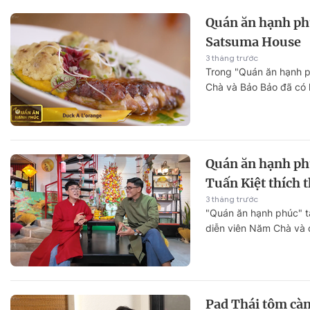
Quán ăn hạnh ph
Satsuma House
3 tháng trước
Trong "Quán ăn hạnh p
Chà và Bảo Bảo đã có h
Satsuma House – một 
phong cách sống tọa lạ
Minh.
Quán ăn hạnh ph
Tuấn Kiệt thích 
3 tháng trước
"Quán ăn hạnh phúc" t
diễn viên Năm Chà và d
hai đã có dịp khám ph
thưởng thức những mó
giữa lòng TP. Hồ Chí M
Pad Thái tôm càn