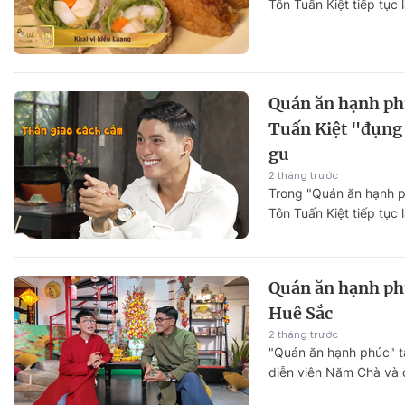
Tôn Tuấn Kiệt tiếp tục 
cùng khán giả tìm hiểu
- Á xanh mát và bình y
Quán ăn hạnh ph
Tuấn Kiệt "đụng
gu
2 tháng trước
Trong "Quán ăn hạnh p
Tôn Tuấn Kiệt tiếp tục 
cùng khán giả tìm hiểu
- Á xanh mát và bình y
Quán ăn hạnh ph
Huê Sắc
2 tháng trước
"Quán ăn hạnh phúc" t
diễn viên Năm Chà và d
hai đã có dịp khám ph