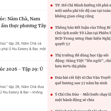
HTV Phim
HTV Sự kiện
HTV
TP. Hồ Chí Minh hướng tới phủ 
wifi miễn phí tốc độ cao tại toàn
 không
Phim truyền hình
Made By Vietnam
Cuộ
không gian công cộng
húc: Năm Chà, Nam
Cúp
Phim tài liệu
Ngày hội HTV
 ẩm thực phương Tây
Thông báo Kết luận của Tổng Bí
Cuộ
Innovation Fest
Chủ tịch nước Tô Lâm tại Phiên 
HT
BCĐ Trung ương thực hiện Nghị
Chung một tấm
phúc" tập 29, Năm Chà và
SEA
quyết 57
 đình
lòng
phá Ú Nu Eatery & Bar, một
nh thần nghệ thuật đương
Thị trường đồ dùng học tập sôi
thực phương Tây hòa quyện
động: Hàng Việt "lên ngôi", ch
khác
ương vị Việt Nam.
hơn 80% thị phần
úc 2026 - Tập 29: Ú
 trình
Đưa hài cốt liệt sĩ Chu Văn Tuyết
quê hương sau 57 năm hy sinh
phúc" tập 29, Năm Chà đưa
 Nu Eatery & Bar – không
Ý Chí Côn Đảo - Mỗi bước chạy l
 tinh thần nghệ thuật
một hành động sẻ chia
 thoa giữa kỹ thuật ẩm thực
iệu, hương vị Việt.