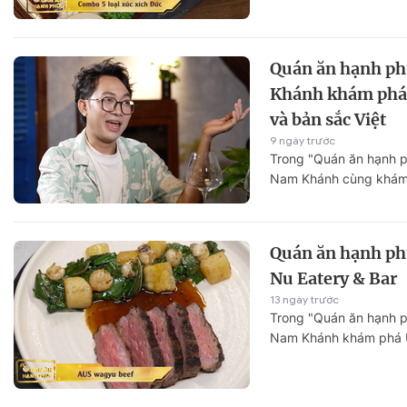
tại Brauhof Saigon.
Sự kiện quan tâm
Chuyên đề
HTV Show
Không gian văn hóa
Thành phố
Quán ăn hạnh p
Hồ Chí Minh
ngủ
Khánh khám phá
Chuyển đổi số
Chậm
và bản sắc Việt
Bé xem gì
9 ngày trước
Trong "Quán ăn hạnh 
Mái ấm gia
Nam Khánh cùng khám 
Việt
nhà hàng mang đậm ti
đại, nơi kỹ thuật ẩm 
Các show 
cùng nguyên liệu và h
Quán ăn hạnh ph
Các chương
Nu Eatery & Bar
khác
13 ngày trước
Trong "Quán ăn hạnh 
Nam Khánh khám phá Ú
gian ẩm thực mang đậm
đương đại, nơi sự giao
phương Tây và nguyên l