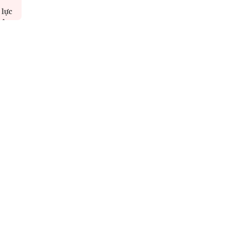
 lực
hệ
n
ười
a
và