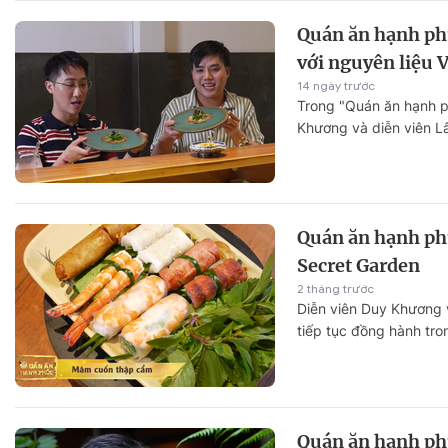
Quán ăn hạnh ph
với nguyên liệu V
14 ngày trước
Trong "Quán ăn hạnh p
Khương và diễn viên L
vật trải nghiệm ẩm thự
giả về nhà hàng ẩm t
ngay giữa lòng TP. Hồ 
Quán ăn hạnh ph
Secret Garden
2 tháng trước
Diễn viên Duy Khương v
tiếp tục đồng hành tr
24. Bộ đôi có dịp khá
Việt và thưởng thức n
hàng Secret Garden.
Quán ăn hạnh ph