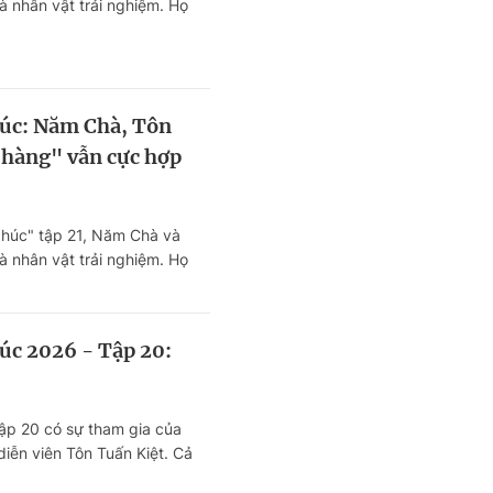
là nhân vật trải nghiệm. Họ
 một không gian ẩm thực Việt
ên ngay giữa lòng TP.
úc: Năm Chà, Tôn
 hàng" vẫn cực hợp
húc" tập 21, Năm Chà và
là nhân vật trải nghiệm. Họ
 một không gian ẩm thực Việt
ên ngay giữa lòng TP.
úc 2026 - Tập 20:
ập 20 có sự tham gia của
iễn viên Tôn Tuấn Kiệt. Cả
á không gian văn hóa và