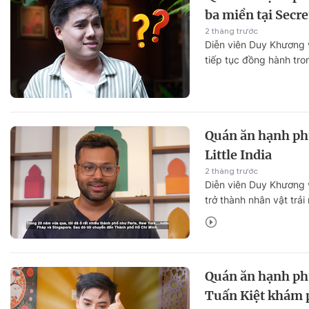
ba miền tại Secr
2 tháng trước
Diễn viên Duy Khương v
tiếp tục đồng hành tr
24. Bộ đôi có dịp khá
Việt và thưởng thức n
hàng Secret Garden.
Quán ăn hạnh ph
Little India
2 tháng trước
Diễn viên Duy Khương v
trở thành nhân vật trả
ăn hạnh phúc" tập 23.
các món ngon Ấn Độ gi
Quán ăn hạnh ph
Tuấn Kiệt khám 