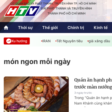
CƠ QUAN BÁO VÀ PHÁT THANH, TRUYỀN HÌNH TP. HỒ CHÍ MINH
ĐÀI PHÁT THANH VÀ TRUYỀN HÌNH
THÀNH PHỐ HỒ CHÍ MINH
Thời sự
Thế giới
Chính trị
Kinh tế
Xu hướng
IRAN
Tết Nguyên tiêu
giá xăng dầu
Thời sự
Thể thao
Văn hóa - G
Trong nước
Trong nướ
món ngon mỗi ngày
Quốc tế
Quốc tế
An Sinh
Sách hay cuối tuần
Thế giới
Quán ăn hạnh ph
trước màn nướng
3 ngày trước
Kinh doanh
Công nghệ
Phóng sự
Trong "Quán ăn hạnh 
Nam Khánh cùng khám
Châu Âu và thưởng thứ