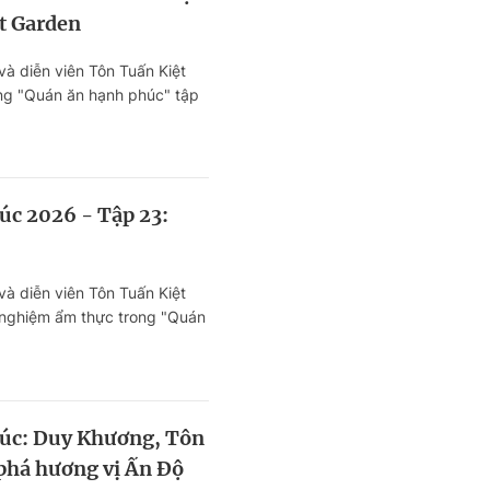
et Garden
à diễn viên Tôn Tuấn Kiệt
ong "Quán ăn hạnh phúc" tập
m phá không gian đậm chất
hững món ăn đặc sắc tại nhà
úc 2026 - Tập 23:
à diễn viên Tôn Tuấn Kiệt
i nghiệm ẩm thực trong "Quán
 Họ hào hứng khi thưởng thức
ữa lòng TP. Hồ Chí Minh.
úc: Duy Khương, Tôn
phá hương vị Ấn Độ