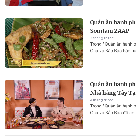
thưởng thức những mó
giữa lòng TP. Hồ Chí M
Quán ăn hạnh ph
Somtam ZAAP
2 tháng trước
Trong "Quán ăn hạnh p
Chà và Bảo Bảo hào h
chuẩn vị Thái Lan ngay
Quán ăn hạnh ph
Nhà hàng Tây T
3 tháng trước
Trong "Quán ăn hạnh p
Chà và Bảo Bảo đã có 
không gian ẩm thực đặ
phong cách Tây Tạng n
Minh.