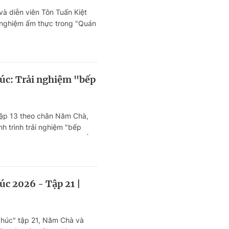
à diễn viên Tôn Tuấn Kiệt
i nghiệm ẩm thực trong "Quán
 Họ hào hứng khi thưởng thức
ữa lòng TP. Hồ Chí Minh.
úc: Trải nghiệm "bếp
tập 13 theo chân Năm Chà,
nh trình trải nghiệm "bếp
n bò đặc sắc và ẩm thực Á -
c 2026 - Tập 21 |
húc" tập 21, Năm Chà và