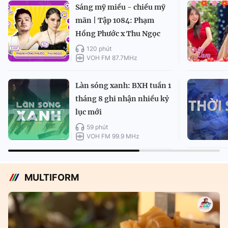
Sáng mỹ miều - chiều mỹ
mãn | Tập 1084: Phạm
Hồng Phước x Thu Ngọc
120 phút
VOH FM 87.7MHz
Làn sóng xanh: BXH tuần 1
tháng 8 ghi nhận nhiều kỷ
lục mới
59 phút
VOH FM 99.9 MHz
MULTIFORM