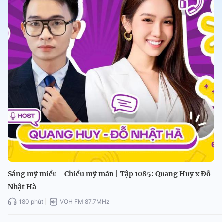
Sáng mỹ miều - Chiều mỹ mãn | Tập 1085: Quang Huy x Đỗ
Nhật Hà
180 phút
VOH FM 87.7MHz