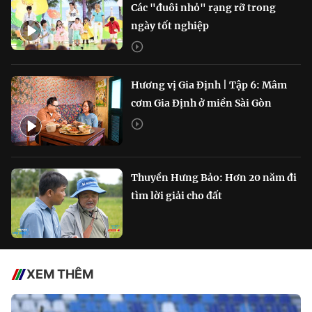
Các "đuôi nhỏ" rạng rỡ trong
ngày tốt nghiệp
Hương vị Gia Định | Tập 6: Mâm
cơm Gia Định ở miền Sài Gòn
Thuyền Hưng Bảo: Hơn 20 năm đi
tìm lời giải cho đất
XEM THÊM