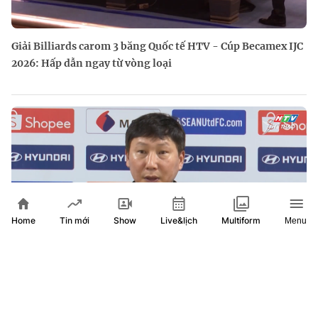
Giải Billiards carom 3 băng Quốc tế HTV - Cúp Becamex IJC
2026: Hấp dẫn ngay từ vòng loại
Home
Show
Live&lịch
Tin mới
Multiform
Menu
Tuyển Việt Nam kết thúc vòng bảng ASEAN Cup với thành