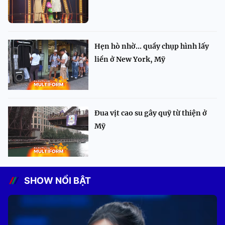
Hẹn hò nhờ... quầy chụp hình lấy
liền ở New York, Mỹ
Đua vịt cao su gây quỹ từ thiện ở
Mỹ
SHOW NỔI BẬT