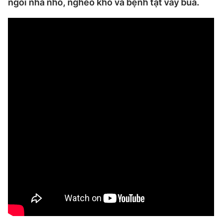
ngôi nhà nhỏ, nghèo khó và bệnh tật vây bủa.