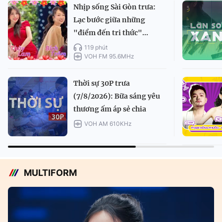
Nhịp sống Sài Gòn trưa:
Lạc bước giữa những
"điểm đến tri thức"...
119 phút
VOH FM 95.6MHz
Thời sự 30P trưa
(7/8/2026): Bữa sáng yêu
thương ấm áp sẻ chia
VOH AM 610KHz
MULTIFORM