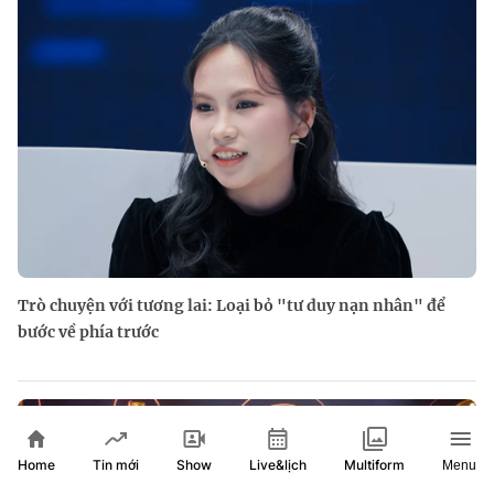
Trò chuyện với tương lai: Loại bỏ "tư duy nạn nhân" để
bước về phía trước
Home
Show
Live&lịch
Tin mới
Multiform
Menu