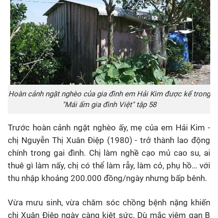
Hoàn cảnh ngặt nghèo của gia đình em Hải Kim được kể trong
"Mái ấm gia đình Việt" tập 58
Trước hoàn cảnh ngặt nghèo ấy, mẹ của em Hải Kim -
chị Nguyễn Thị Xuân Điệp (1980) - trở thành lao động
chính trong gai đình. Chị làm nghề cạo mủ cao su, ai
thuê gì làm nấy, chị có thể làm rẫy, làm cỏ, phụ hồ… với
thu nhập khoảng 200.000 đồng/ngày nhưng bấp bênh.
Vừa mưu sinh, vừa chăm sóc chồng bệnh nặng khiến
chị Xuân Điệp ngày càng kiệt sức. Dù mắc viêm gan B