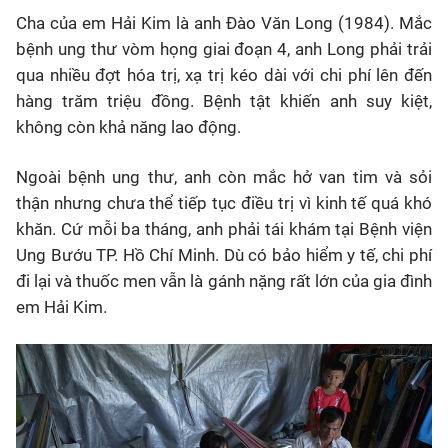
Cha của em Hải Kim là anh Đào Văn Long (1984). Mắc
bệnh ung thư vòm họng giai đoạn 4, anh Long phải trải
qua nhiều đợt hóa trị, xạ trị kéo dài với chi phí lên đến
hàng trăm triệu đồng. Bệnh tật khiến anh suy kiệt,
không còn khả năng lao động.
Ngoài bệnh ung thư, anh còn mắc hở van tim và sỏi
thận nhưng chưa thể tiếp tục điều trị vì kinh tế quá khó
khăn. Cứ mỗi ba tháng, anh phải tái khám tại Bệnh viện
Ung Bướu TP. Hồ Chí Minh. Dù có bảo hiểm y tế, chi phí
đi lại và thuốc men vẫn là gánh nặng rất lớn của gia đình
em Hải Kim.