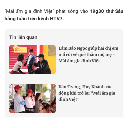
"Mái ấm gia đình Việt" phát sóng vào
19g30 thứ Sáu
hàng tuần trên kênh HTV7.
Tin liên quan
Lâm Bảo Ngọc giúp hai chị em
mồ côi về quê thăm mộ mẹ -
Mái ấm gia đình Việt
Vân Trang, Huy Khánh xúc
động khi trở lại "Mái ấm gia
đình Việt"