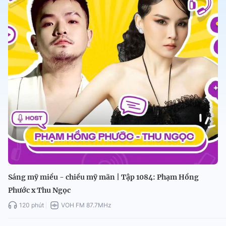
Sáng mỹ miều - chiều mỹ mãn | Tập 1084: Phạm Hồng
Phước x Thu Ngọc
120 phút
VOH FM 87.7MHz