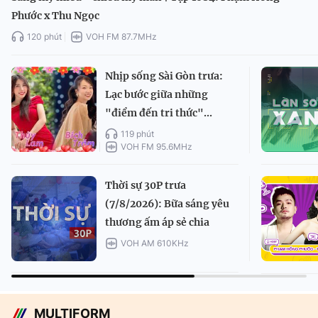
Phước x Thu Ngọc
120 phút
VOH FM 87.7MHz
Nhịp sống Sài Gòn trưa:
Lạc bước giữa những
"điểm đến tri thức"...
119 phút
VOH FM 95.6MHz
Thời sự 30P trưa
(7/8/2026): Bữa sáng yêu
thương ấm áp sẻ chia
VOH AM 610KHz
MULTIFORM