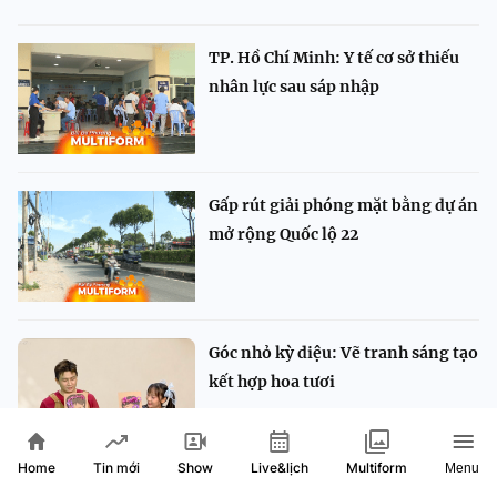
TP. Hồ Chí Minh: Y tế cơ sở thiếu
nhân lực sau sáp nhập
Gấp rút giải phóng mặt bằng dự án
mở rộng Quốc lộ 22
Góc nhỏ kỳ diệu: Vẽ tranh sáng tạo
kết hợp hoa tươi
Home
Show
Live&lịch
Tin mới
Multiform
Menu