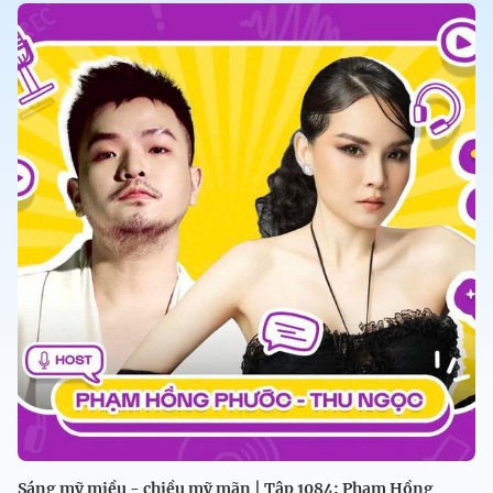
Sáng mỹ miều - chiều mỹ mãn | Tập 1084: Phạm Hồng