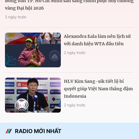
Bóng bàn TP. Hồ Chí Minh sẵn sàng chinh phục huy chương
vàng Đại hội 2026
2 ngày trước
Alexandra Eala làm nên lịch sử
với danh hiệu WTA đầu tiên
2 ngày trước
HLV Kim Sang-sik tiết lộ bí
quyết giúp Việt Nam thắng đậm
Indonesia
2 ngày trước
RADIO MỚI NHẤT