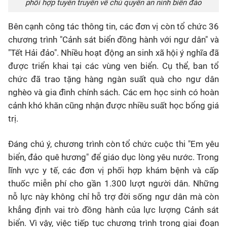
phối hợp tuyên truyền về chủ quyền an ninh biển đảo
Bên cạnh công tác thông tin, các đơn vị còn tổ chức 36
chương trình "Cảnh sát biển đồng hành với ngư dân" và
"Tết Hải đảo". Nhiều hoạt động an sinh xã hội ý nghĩa đã
được triển khai tại các vùng ven biển. Cụ thể, ban tổ
chức đã trao tặng hàng ngàn suất quà cho ngư dân
nghèo và gia đình chính sách. Các em học sinh có hoàn
cảnh khó khăn cũng nhận được nhiều suất học bổng giá
trị.
Đáng chú ý, chương trình còn tổ chức cuộc thi "Em yêu
biển, đảo quê hương" để giáo dục lòng yêu nước. Trong
lĩnh vực y tế, các đơn vị phối hợp khám bệnh và cấp
thuốc miễn phí cho gần 1.300 lượt người dân. Những
nỗ lực này không chỉ hỗ trợ đời sống ngư dân mà còn
khẳng định vai trò đồng hành của lực lượng Cảnh sát
biển. Vì vậy, việc tiếp tục chương trình trong giai đoạn