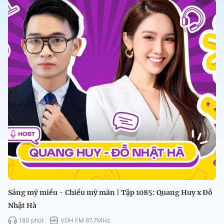
Sáng mỹ miều - Chiều mỹ mãn | Tập 1085: Quang Huy x Đỗ
Nhật Hà
180 phút
VOH FM 87.7MHz