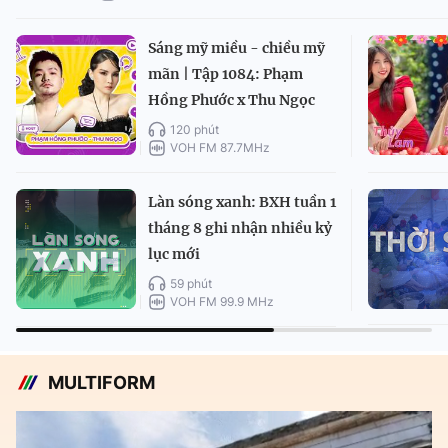
Sáng mỹ miều - chiều mỹ
mãn | Tập 1084: Phạm
Hồng Phước x Thu Ngọc
120 phút
VOH FM 87.7MHz
Làn sóng xanh: BXH tuần 1
tháng 8 ghi nhận nhiều kỷ
lục mới
59 phút
VOH FM 99.9 MHz
MULTIFORM